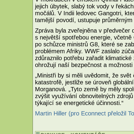
jejich úbytek, slabý tok vody v řekác
močálů. V Indii ledovec Gangotri, kte
tamější povodí, ustupuje průměrným
Zpráva byla zveřejněna v předvečer 
s největší spotřebou energie, včetně 
po schůzce ministrů G8, které se za
problémem Afriky. WWF zaslalo zúča
zdůraznilo potřebu zařadit klimatick
ohrožují naší bezpečnost a možnosti 
„Ministři by si měli uvědomit, že svě
katastrofě, jestliže se úroveň globál
Morganová. „Tyto země by měly spol
zvýšit využívání obnovitelných zdroj
týkající se energetické účinnosti.“
Martin Hiller (pro Econnect přeložil T