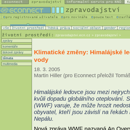
K
zpravodajstvi.ecn.cz
> zpravodajství >
zprávy
komentáře
Klimatické změny: Himalájské led
tiskové zprávy
vody
témata
multimedia
18. 3. 2005
Martin Hiller (pro Econnect přeložil Tomáš
Himalájské ledovce jsou mezi nejrychl
kvůli dopadu globálního oteplování. 
(WWF) varuje, že může hrozit nedost
obyvatel, kteří jsou závislí na řekách
Nepálu.
Nová zpráva WWF nazvaná An Overvie