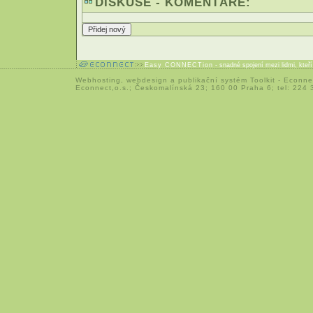
DISKUSE - KOMENTÁŘE:
Easy CONNECTion
- snadné spojení mezi lidmi, kteř
Webhosting
,
webdesign
a
publikační systém Toolkit
-
Econne
Econnect,o.s.; Českomalínská 23; 160 00 Praha 6; tel: 224