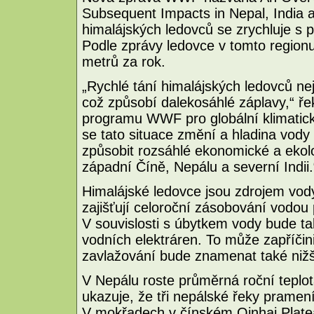
Subsequent Impacts in Nepal, India a
himalájských ledovců se zrychluje s 
Podle zprávy ledovce v tomto regio
metrů za rok.
„Rychlé tání himalájských ledovců nej
což způsobí dalekosáhlé záplavy,“ ře
programu WWF pro globální klimatické
se tato situace změní a hladina vody
způsobit rozsáhlé ekonomické a ekol
západní Číně, Nepálu a severní Indii.
Himalájské ledovce jsou zdrojem vody
zajišťují celoroční zásobování vodou p
V souvislosti s úbytkem vody bude ta
vodních elektráren. To může zapříči
zavlažování bude znamenat také niž
V Nepálu roste průměrná roční teplot
ukazuje, že tři nepálské řeky pramen
V mokřadech v čínském Qinhai Plateau