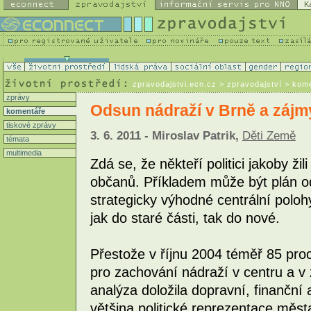
K
zpravodajstvi.ecn.cz
> zpravodajství > kom
zprávy
Odsun nádraží v Brně a zájmy
komentáře
tiskové zprávy
3. 6. 2011 - Miroslav Patrik,
Děti Země
témata
multimedia
Zdá se, že někteří politici jakoby ži
občanů. Příkladem může být plán o
strategicky výhodné centrální poloh
jak do staré části, tak do nové.
Přestože v říjnu 2004 téměř 85 pro
pro zachování nádraží v centru a v z
analýza doložila dopravní, finanční
většina politické reprezentace měs