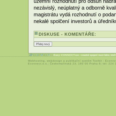
územní rozhodnutí pro odsun nádraž
nezávislý, neúplatný a odborně kval
magistrátu vydá rozhodnutí o poda
nekalé spolčení investorů a úřední
DISKUSE - KOMENTÁŘE:
Easy CONNECTion
- snadné spojení mezi lidmi, kteř
Webhosting
,
webdesign
a
publikační systém Toolkit
-
Econne
Econnect,o.s.; Českomalínská 23; 160 00 Praha 6; tel: 224