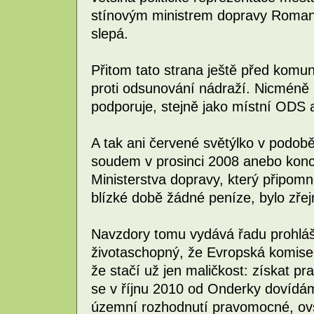
stínovým ministrem dopravy Roman
slepá.
Přitom tato strana ještě před komun
proti odsunování nádraží. Nicméně 
podporuje, stejně jako místní OD
A tak ani červené světýlko v podo
soudem v prosinci 2008 anebo konc
Ministerstva dopravy, který připomně
blízké době žádné peníze, bylo zřej
Navzdory tomu vydává řadu prohláše
životaschopný, že Evropská komise 
že stačí už jen maličkost: získat 
se v říjnu 2010 od Onderky dovídá
územní rozhodnutí pravomocné, ovš