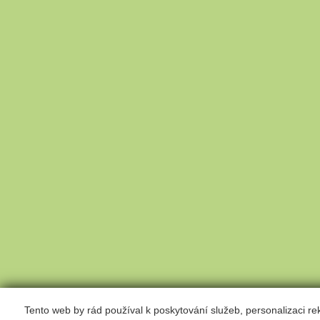
Tento web by rád používal k poskytování služeb, personalizaci r