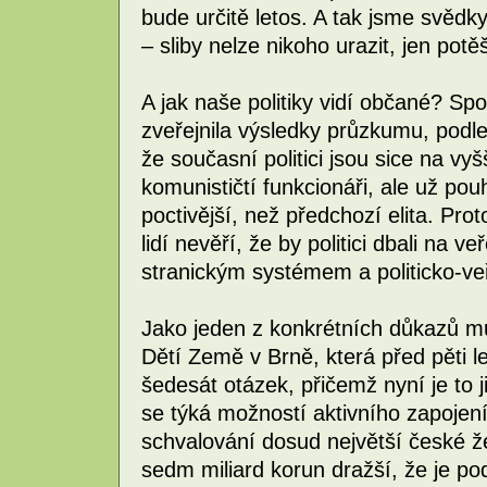
bude určitě letos. A tak jsme svědky
– sliby nelze nikoho urazit, jen potěš
A jak naše politiky vidí občané? S
zveřejnila výsledky průzkumu, podle
že současní politici jsou sice na vy
komunističtí funkcionáři, ale už pou
poctivější, než předchozí elita. Pr
lidí nevěří, že by politici dbali na v
stranickým systémem a politicko-ve
Jako jeden z konkrétních důkazů m
Dětí Země v Brně, která před pěti 
šedesát otázek, přičemž nyní je to j
se týká možností aktivního zapojen
schvalování dosud největší české že
sedm miliard korun dražší, že je p