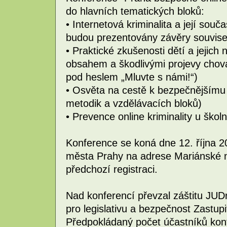
do hlavních tematických bloků:
• Internetová kriminalita a její sou
budou prezentovány závěry souvise
• Praktické zkušenosti dětí a jejich
obsahem a škodlivými projevy chová
pod heslem „Mluvte s námi!“)
• Osvěta na cestě k bezpečnějšímu
metodik a vzdělávacích bloků)
• Prevence online kriminality u škol
Konference se koná dne 12. října 20
města Prahy na adrese Mariánské n
předchozí registraci.
Nad konferencí převzal záštitu JUD
pro legislativu a bezpečnost Zastupi
Předpokládaný počet účastníků kon