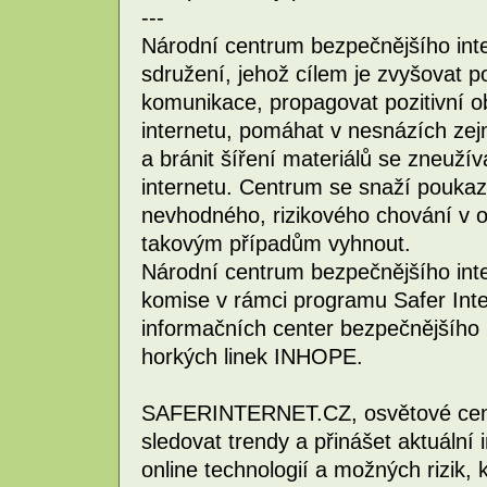
---
Národní centrum bezpečnějšího inte
sdružení, jehož cílem je zvyšovat
komunikace, propagovat pozitivní 
internetu, pomáhat v nesnázích ze
a bránit šíření materiálů se zneuží
internetu. Centrum se snaží poukaz
nevhodného, rizikového chování v on
takovým případům vyhnout.
Národní centrum bezpečnějšího int
komise v rámci programu Safer Inte
informačních center bezpečnějšího 
horkých linek INHOPE.
SAFERINTERNET.CZ, osvětové centr
sledovat trendy a přinášet aktuální i
online technologií a možných rizik, k