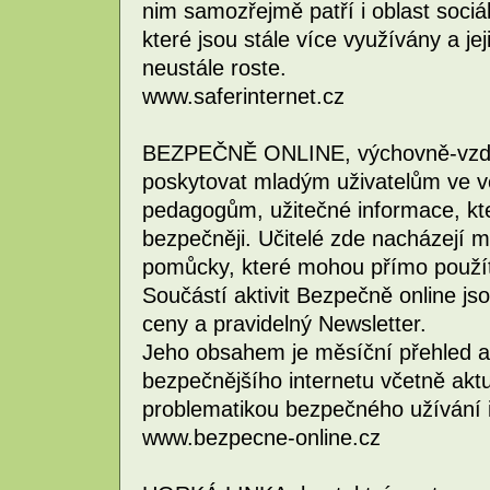
nim samozřejmě patří i oblast sociál
které jsou stále více využívány a je
neustále roste.
www.saferinternet.cz
BEZPEČNĚ ONLINE, výchovně-vzděláv
poskytovat mladým uživatelům ve věk
pedagogům, užitečné informace, kte
bezpečněji. Učitelé zde nacházejí 
pomůcky, které mohou přímo použít
Součástí aktivit Bezpečně online js
ceny a pravidelný Newsletter.
Jeho obsahem je měsíční přehled ak
bezpečnějšího internetu včetně aktu
problematikou bezpečného užívání i
www.bezpecne-online.cz