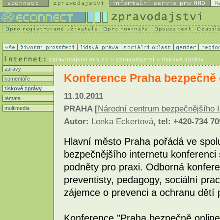
K
zpravodajstvi.ecn.cz
> zpravodajství > tiskové zprávy
zprávy
Konference Praha bezpečně o
komentáře
tiskové zprávy
11.10.2011
témata
PRAHA [
Národní centrum bezpečnějšího In
multimedia
Autor:
Lenka Eckertová
, tel: +420-734 7
Hlavní město Praha pořádá ve spol
bezpečnějšího internetu konferenci
podněty pro praxi. Odborná konfer
preventisty, pedagogy, sociální pra
zájemce o prevenci a ochranu dětí 
Konference "Praha bezpečně online 