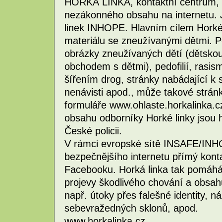
HORKÁ LINKA, kontaktní centrum, kt
nezákonného obsahu na internetu. 
linek INHOPE. Hlavním cílem Horké 
materiálu se zneužívanými dětmi. P
obrázky zneužívaných dětí (dětskou 
obchodem s dětmi), pedofilií, rasi
šířením drog, stránky nabádající k 
nenávisti apod., může takové strán
formuláře www.ohlaste.horkalinka.c
obsahu odborníky Horké linky jsou 
České policii.
V rámci evropské sítě INSAFE/INH
bezpečnějšího internetu přímý kon
Facebooku. Horká linka tak pomáhá ř
projevy škodlivého chování a obsahu 
např. útoky přes falešné identity,
sebevražedných sklonů, apod.
www.horkalinka.cz