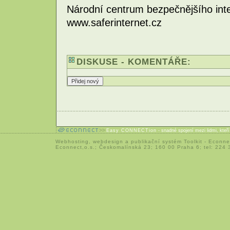
Národní centrum bezpečnějšího int
www.saferinternet.cz
DISKUSE - KOMENTÁŘE:
Easy CONNECTion
- snadné spojení mezi lidmi, kteř
Webhosting
,
webdesign
a
publikační systém Toolkit
-
Econne
Econnect,o.s.; Českomalínská 23; 160 00 Praha 6; tel: 224