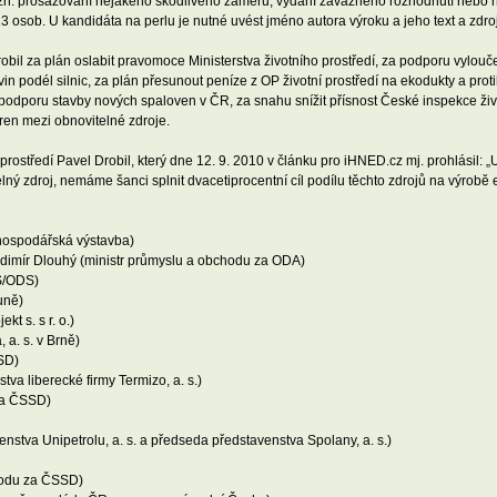
tzn. prosazovaní nějakého škodlivého záměru, vydání závažného rozhodnutí nebo hl
 osob. U kandidáta na perlu je nutné uvést jméno autora výroku a jeho text a zdroj
robil za plán oslabit pravomoce Ministerstva životního prostředí, za podporu vylouče
in podél silnic, za plán přesunout peníze z OP životní prostředí na ekodukty a proti
podporu stavby nových spaloven v ČR, za snahu snížit přísnost České inspekce živo
áren mezi obnovitelné zdroje.
prostředí Pavel Drobil, který dne 12. 9. 2010 v článku pro iHNED.cz mj. prohlásil: „
ný zdroj, nemáme šanci splnit dvacetiprocentní cíl podílu těchto zdrojů na výrobě el
ohospodářská výstavba)
dimír Dlouhý (ministr průmyslu a obchodu za ODA)
DS/ODS)
uně)
t s. s r. o.)
 a. s. v Brně)
SD)
va liberecké firmy Termizo, a. s.)
 za ČSSD)
nstva Unipetrolu, a. s. a předseda představenstva Spolany, a. s.)
hodu za ČSSD)