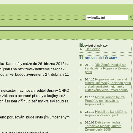
Související odkazy
Děti Země
SOUVISEJÍCÍ ČLÁNKY
 roku. Kandidáty může do 26. března 2012 na
Děti Země: Hledají se
29.3.11
kandidáti na Ropáka a Zelenou
í jsou i na http://www.detizeme.cz/ropak.
perlu
obou anket budou zveřejněny 27. dubna v 11
Ropákem roku se stal
30.4.10
ministr Tošovský, Zelenou perlu
získal náměstek hejtmanky
Ústeckého kraje Pavel Kouda
e nejčastěji navrhován ředitel Správy CHKO
 zákona o ochraně přírody a krajiny, což
Martin Roman byl za
15.4.10
Prunéřov nominován na
ásil loni v říjnu plzeňský krajský soud za
Ropáka roku
Hledají se kandidáti na
23.3.10
Ropáka a Zelenou perlu
e jeho porušování bude kryto jím umožněnými
Děti Země hledají
26.5.09
Jaroslava Mencla, autora
Zelené perly 2008