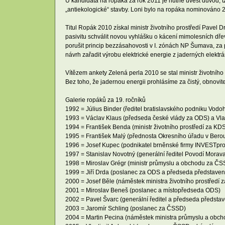
U kandidáta na ropáka za rok 2011 je nutné uvést důvod, 
„antiekologické“ stavby. Loni bylo na ropáka nominováno 23
Titul Ropák 2010 získal ministr životního prostředí Pavel D
pasivitu schválit novou vyhlášku o kácení mimolesních dřev
porušit princip bezzásahovosti v I. zónách NP Šumava, za 
návrh zařadit výrobu elektrické energie z jaderných elektr
Vítězem ankety Zelená perla 2010 se stal ministr životního 
Bez toho, že jadernou energii prohlásíme za čistý, obnovitel
Galerie ropáků za 19. ročníků
1992 = Július Binder (ředitel bratislavského podniku Vod
1993 = Václav Klaus (předseda české vlády za ODS) a Vla
1994 = František Benda (ministr životního prostředí za K
1995 = František Malý (přednosta Okresního úřadu v Bero
1996 = Josef Kupec (podnikatel brněnské firmy INVESTprojek
1997 = Stanislav Novotný (generální ředitel Povodí Morava,
1998 = Miroslav Grégr (ministr průmyslu a obchodu za ČS
1999 = Jiří Drda (poslanec za ODS a předseda představenst
2000 = Josef Běle (náměstek ministra životního prostředí
2001 = Miroslav Beneš (poslanec a místopředseda ODS)
2002 = Pavel Švarc (generální ředitel a předseda představe
2003 = Jaromír Schling (poslanec za ČSSD)
2004 = Martin Pecina (náměstek ministra průmyslu a obc