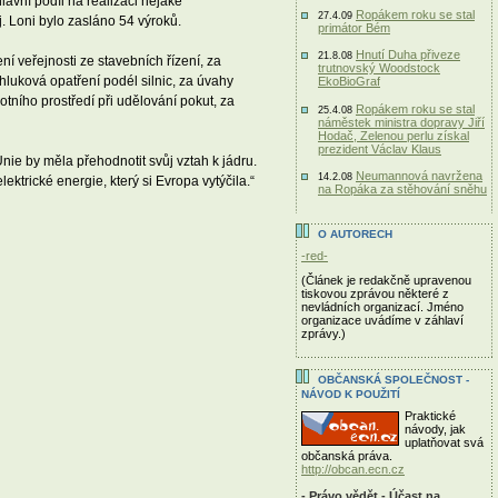
avní podíl na realizaci nějaké
Ropákem roku se stal
27.4.09
. Loni bylo zasláno 54 výroků.
primátor Bém
Hnutí Duha přiveze
21.8.08
ní veřejnosti ze stavebních řízení, za
trutnovský Woodstock
hluková opatření podél silnic, za úvahy
EkoBioGraf
tního prostředí při udělování pokut, za
Ropákem roku se stal
25.4.08
náměstek ministra dopravy Jiří
Hodač, Zelenou perlu získal
prezident Václav Klaus
Unie by měla přehodnotit svůj vztah k jádru.
Neumannová navržena
14.2.08
ektrické energie, který si Evropa vytýčila.“
na Ropáka za stěhování sněhu
O AUTORECH
-red-
(Článek je redakčně upravenou
tiskovou zprávou některé z
nevládních organizací. Jméno
organizace uvádíme v záhlaví
zprávy.)
OBČANSKÁ SPOLEČNOST -
NÁVOD K POUŽITÍ
Praktické
návody, jak
uplatňovat svá
občanská práva.
http://obcan.ecn.cz
- Právo vědět - Účast na