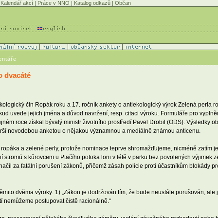
Kalendář akcí
|
Práce v NNO
|
Katalog odkazů
|
Občan
entáře
o dvacáté
iekologický čin Ropák roku a 17. ročník ankety o antiekologický výrok Zelená perla
kud uvede jejich jména a důvod navržení, resp. citaci výroku. Formuláře pro vyplněn
ném roce získal bývalý ministr životního prostředí Pavel Drobil (ODS). Výsledky 
starší novodobou anketou o nějakou významnou a mediálně známou anticenu.
ání ropáka a zelené perly, protože nominace teprve shromažďujeme, nicméně zatím j
í stromů s kůrovcem u Ptačího potoka loni v létě v parku bez povolených výjimek ze
l za fatální porušení zákonů, přičemž zásah policie proti účastníkům blokády prohl
těmito dvěma výroky: 1) „Zákon je dodržován tím, že bude neustále porušován, al
stí nemůžeme postupovat čistě racionálně.“