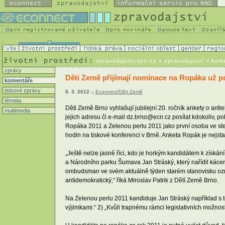
zpravodajstvi.ecn.cz
> zpravodajství > kom
zprávy
Děti Země přijímají nominace na Ropáka už p
komentáře
tiskové zprávy
8. 3. 2012 -,
Econnect/Děti Země
témata
Děti Země Brno vyhlašují jubilejní 20. ročník ankety o ant
multimedia
jejich adresu či e-mail dz.brno@ecn.cz posílat kdokoliv, po
Ropáka 2011 a Zelenou perlu 2011 jako první osoba ve stej
hodin na tiskové konferenci v Brně. Anketa Ropák je nej
„Ještě nelze jasně říci, kdo je horkým kandidátem k získ
a Národního parku Šumava Jan Stráský, který nařídil kácen
ombudsman ve svém aktuálně týden starém stanovisku označi
antidemokratický,“ říká Miroslav Patrik z Dětí Země Brno.
Na Zelenou perlu 2011 kandiduje Jan Stráský například s 
výjimkami.“ 2) „Kvůli trapnému rámci legislativních možno