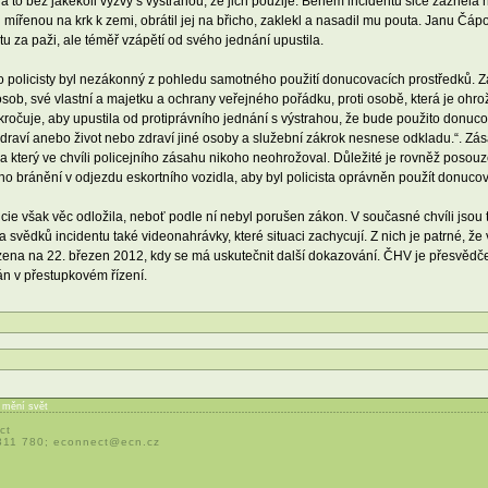
to bez jakékoli výzvy s výstrahou, že jich použije. Během incidentu sice zazněla na
mířenou na krk k zemi, obrátil jej na břicho, zaklekl a nasadil mu pouta. Janu Čápov
tu za paži, ale téměř vzápětí od svého jednání upustila.
 policisty byl nezákonný z pohledu samotného použití donucovacích prostředků. Zák
sob, své vlastní a majetku a ochrany veřejného pořádku, proti osobě, která je ohro
akročuje, aby upustila od protiprávního jednání s výstrahou, že bude použito donuco
zdraví anebo život nebo zdraví jiné osoby a služební zákrok nesnese odkladu.“. Zása
 který ve chvíli policejního zásahu nikoho neohrožoval. Důležité je rovněž posou
ého bránění v odjezdu eskortního vozidla, aby byl policista oprávněn použít donucov
icie však věc odložila, neboť podle ní nebyl porušen zákon. V současné chvíli jsou
svědků incidentu také videonahrávky, které situaci zachycují. Z nich je patrné, že 
ařízena na 22. březen 2012, kdy se má uskutečnit další dokazování. ČHV je přesvěd
án v přestupkovém řízení.
í mění svět
ct
 311 780;
econnect@ecn.cz