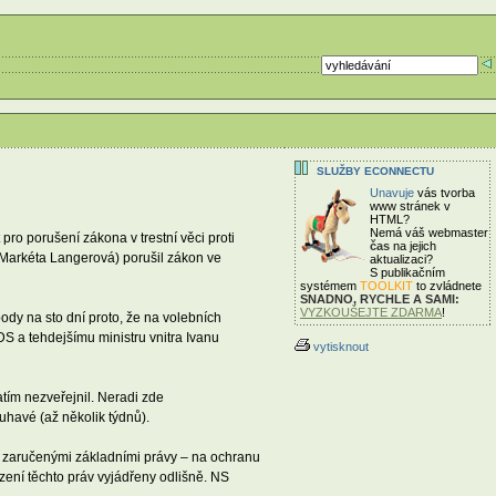
SLUŽBY ECONNECTU
Unavuje
vás tvorba
www stránek v
HTML?
Nemá váš webmaster
ro porušení zákona v trestní věci proti
čas
na jejich
Markéta Langerová) porušil zákon ve
aktualizaci?
S publikačním
systémem
TOOLKIT
to zvládnete
SNADNO, RYCHLE A SAMI:
VYZKOUŠEJTE ZDARMA
!
ody na sto dní proto, že na volebních
DS a tehdejšímu ministru vnitra Ivanu
vytisknout
atím nezveřejnil. Neradi zde
havé (až několik týdnů).
ě zaručenými základními právy – na ochranu
zení těchto práv vyjádřeny odlišně. NS