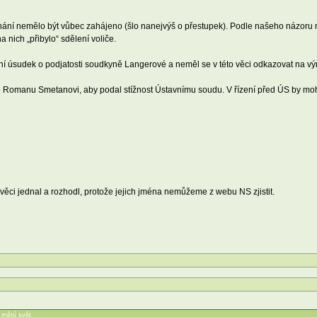
stíhání nemělo být vůbec zahájeno (šlo nanejvýš o přestupek). Podle našeho názoru
a nich „přibylo“ sdělení voliče.
astní úsudek o podjatosti soudkyně Langerové a neměl se v této věci odkazovat na
Romanu Smetanovi, aby podal stížnost Ústavnímu soudu. V řízení před ÚS by mohl
ci jednal a rozhodl, protože jejich jména nemůžeme z webu NS zjistit.
í mění svět