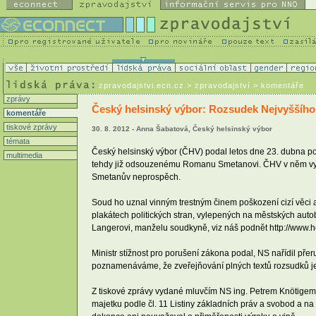
zpravodajstvi.ecn.cz
> zpravodajství > komentáře
zprávy
Český helsinský výbor: Rozsudek Nejvyššího
komentáře
tiskové zprávy
30. 8. 2012 - Anna Šabatová, Český helsinský výbor
témata
Český helsinský výbor (ČHV) podal letos dne 23. dubna podn
multimedia
tehdy již odsouzenému Romanu Smetanovi. ČHV v něm vysv
Smetanův neprospěch.
Soud ho uznal vinným trestným činem poškození cizí věci a
plakátech politických stran, vylepených na městských autob
Langerovi, manželu soudkyně, viz náš podnět http://www
Ministr stížnost pro porušení zákona podal, NS nařídil přer
poznamenáváme, že zveřejňování plných textů rozsudků je 
Z tiskové zprávy vydané mluvčím NS ing. Petrem Knötigem 
majetku podle čl. 11 Listiny základních práv a svobod a n