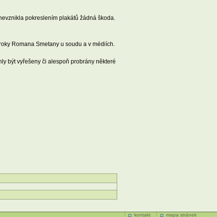
 nevznikla pokreslením plakátů žádná škoda.
 výroky Romana Smetany u soudu a v médiích.
y být vyřešeny či alespoň probrány některé
kontakt
mapa stránek