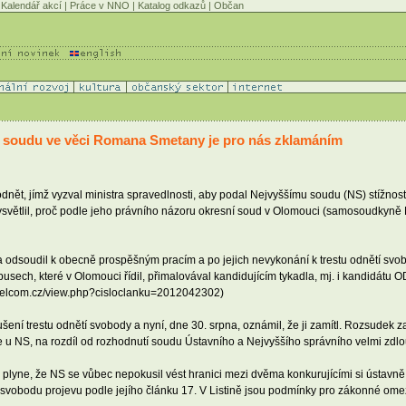
Kalendář akcí
|
Práce v NNO
|
Katalog odkazů
|
Občan
 soudu ve věci Romana Smetany je pro nás zklamáním
ět, jímž vyzval ministra spravedlnosti, aby podal Nejvyššímu soudu (NS) stížnost p
ětlil, proč podle jeho právního názoru okresní soud v Olomouci (samosoudkyně 
 odsoudil k obecně prospěšným pracím a po jejich nevykonání k trestu odnětí svob
usech, které v Olomouci řídil, přimalovával kandidujícím tykadla, mj. i kandidátu O
.helcom.cz/view.php?cisloclanku=2012042302)
ušení trestu odnětí svobody a nyní, dne 30. srpna, oznámil, že ji zamítl. Rozsudek z
u NS, na rozdíl od rozhodnutí soudu Ústavního a Nejvyššího správního velmi zdlou
plyne, že NS se vůbec nepokusil vést hranici mezi dvěma konkurujícími si ústavn
a svobodu projevu podle jejího článku 17. V Listině jsou podmínky pro zákonné ome