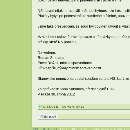
dokonce ani neuvažoval o přiměřenosti výroku o vině.
NS hlavně nijak nerozptýlil naše pochybnosti, že trestní 
Plakáty byly i po pokreslení srozumitelné a čitelné, pouze n
Jsme také přesvědčeni, že soud byl povinen utvořit si vl
Vzhledem k ústavněprávní povaze celé otázky doporučíme 
otázky, které NS pominul.
Na vědomí:
Roman Smetana
Pavel Blažek, ministr spravedlnosti
Jiří Pospíšil, bývalý ministr spravedlnosti
Stanovisko nemůžeme poslat soudům senátu NS, který ve vě
Za správnost: Anna Šabatová, předsedkyně ČHV
V Praze 30. srpna 2012
DISKUSE - KOMENTÁŘE:
Easy CONNECTion
- snadné spojení mezi lidmi, kteř