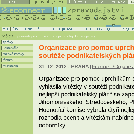
K
zpravodajstvi.ecn.cz
> zpravodajství > zprávy
zprávy
Organizace pro pomoc uprchl
komentáře
soutěže podnikatelských plá
tiskové zprávy
témata
31. 12. 2012 - PRAHA [
Econnect/Organiz
multimedia
Organizace pro pomoc uprchlíkům s 
vyhlásila vítězky v soutěži podnikat
nejlepší podnikatelský plán“ se zapo
Jihomoravského, Středočeského, Pl
Hodnotící komise vybrala čtyři nejle
rozhodla ocenit a vítězkám nabídno
odborníky.