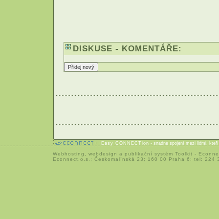
DISKUSE - KOMENTÁŘE:
Easy CONNECTion
- snadné spojení mezi lidmi, kteř
Webhosting
,
webdesign
a
publikační systém Toolkit
-
Econne
Econnect,o.s.; Českomalínská 23; 160 00 Praha 6; tel: 224