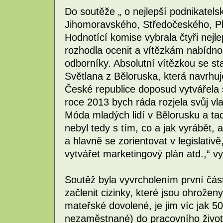
Do soutěže „ o nejlepší podnikatels
Jihomoravského, Středočeského, Pl
Hodnotící komise vybrala čtyři nejle
rozhodla ocenit a vítězkám nabídno
odborníky. Absolutní vítězkou se st
Světlana z Běloruska, která navrhuj
České republice doposud vytvářela 
roce 2013 bych ráda rozjela svůj vla
Móda mladých lidí v Bělorusku a ta
nebyl tedy s tím, co a jak vyrábět, 
a hlavně se zorientovat v legislativě,
vytvářet marketingový plán atd.,“ vy
Soutěž byla vyvrcholením první část
začlenit cizinky, které jsou ohrožen
mateřské dovolené, je jim víc jak 50
nezaměstnané) do pracovního života