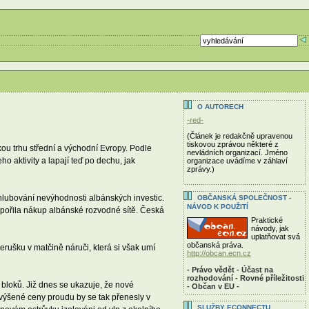
O AUTORECH
-red-
(Článek je redakčně upravenou
tiskovou zprávou některé z
ou trhu střední a východní Evropy. Podle
nevládních organizací. Jméno
o aktivity a lapají teď po dechu, jak
organizace uvádíme v záhlaví
zprávy.)
ohlubování nevýhodnosti albánských investic.
OBČANSKÁ SPOLEČNOST -
NÁVOD K POUŽITÍ
odpořila nákup albánské rozvodné sítě. Česká
Praktické
návody, jak
uplatňovat svá
občanská práva.
rušku v matčině náruči, která si však umí
http://obcan.ecn.cz
- Právo vědět - Účast na
rozhodování - Rovné příležitosti
bloků. Již dnes se ukazuje, že nové
- Občan v EU -
 zvýšené ceny proudu by se tak přenesly v
SLUŽBY ECONNECTU