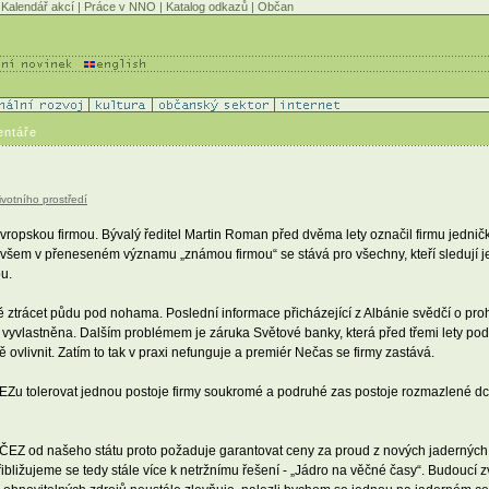
Kalendář akcí
|
Práce v NNO
|
Katalog odkazů
|
Občan
entáře
ivotního prostředí
opskou firmou. Bývalý ředitel Martin Roman před dvěma lety označil firmu jedničk
ovšem v přeneseném významu „známou firmou“ se stává pro všechny, kteří sledují jeh
ou.
ně ztrácet půdu pod nohama. Poslední informace přicházející z Albánie svědčí o pr
byla vyvlastněna. Dalším problémem je záruka Světové banky, která před třemi lety p
livnit. Zatím to tak v praxi nefunguje a premiér Nečas se firmy zastává.
ČEZu tolerovat jednou postoje firmy soukromé a podruhé zas postoje rozmazlené dce
ČEZ od našeho státu proto požaduje garantovat ceny za proud z nových jaderných 
řibližujeme se tedy stále více k netržnímu řešení - „Jádro na věčné časy“. Budoucí