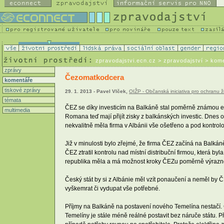
zpravodajstvi.ecn.cz
> zpravodajství > kom
zprávy
Čezomatkodcera
komentáře
tiskové zprávy
29. 1. 2013 - Pavel Vlček,
OIŽP - Občanská iniciativa pro ochranu ž
témata
ČEZ se díky investicím na Balkáně stal poměrně známou evr
multimedia
Romana teď mají přijít zisky z balkánských investic. Dnes 
nekvalitně měla firma v Albánii vše ošetřeno a pod kontrol
Již v minulosti bylo zřejmé, že firma ČEZ začíná na Balká
ČEZ ztratil kontrolu nad místní distribuční firmou, která 
republika měla a má možnost kroky ČEZu poměrně výrazně ov
Český stát by si z Albánie měl vzít ponaučení a neměl by 
vyškemrat či vydupat vše potřebné.
Příjmy na Balkáně na postavení nového Temelína nestačí. 
Temelíny je stále méně reálné postavit bez náruče státu. P