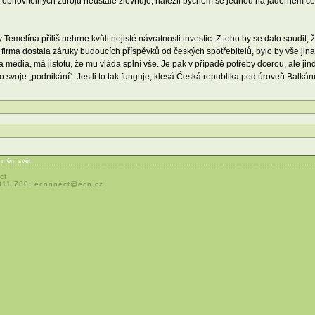
 z obnovitelných zdrojů neustále zlevňuje, nalezli bychom se jednou na jaderném c
emelína příliš nehrne kvůli nejisté návratnosti investic. Z toho by se dalo soudit,
k firma dostala záruky budoucích příspěvků od českých spotřebitelů, bylo by vše jin
vala média, má jistotu, že mu vláda splní vše. Je pak v případě potřeby dcerou, ale 
ro svoje „podnikání“. Jestli to tak funguje, klesá Česká republika pod úroveň Balkán
í mění svět
ct
 311 780;
econnect@ecn.cz