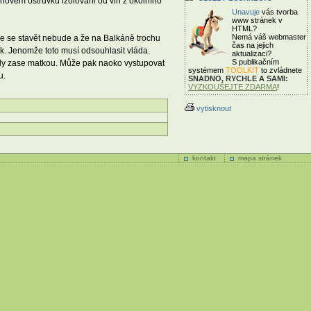
enovém ostrůvku izolováni od vln z okolního
Unavuje
vás tvorba
www stránek v
HTML?
Nemá váš webmaster
 že se stavět nebude a že na Balkáně trochu
čas
na jejich
ak. Jenomže toto musí odsouhlasit vláda.
aktualizaci?
S publikačním
jindy zase matkou. Může pak naoko vystupovat
systémem
TOOLKIT
to zvládnete
u.
SNADNO, RYCHLE A SAMI:
VYZKOUŠEJTE ZDARMA
!
vytisknout
kontakt
mapa stránek