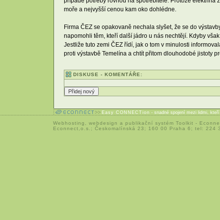
případě potřeby rovnou na spotřebitele. Protože elektřina
moře a nejvyšší cenou kam oko dohlédne.
Firma ČEZ se opakovaně nechala slyšet, že se do výstavby T
napomohli těm, kteří další jádro u nás nechtějí. Kdyby vša
Jestliže tuto zemi ČEZ řídí, jak o tom v minulosti informo
proti výstavbě Temelína a chtít přitom dlouhodobé jistoty p
DISKUSE - KOMENTÁŘE:
Easy CONNECTion
- snadné spojení mezi lidmi, kteř
Webhosting
,
webdesign
a
publikační systém Toolkit
-
Econne
Econnect,o.s.; Českomalínská 23; 160 00 Praha 6; tel: 224