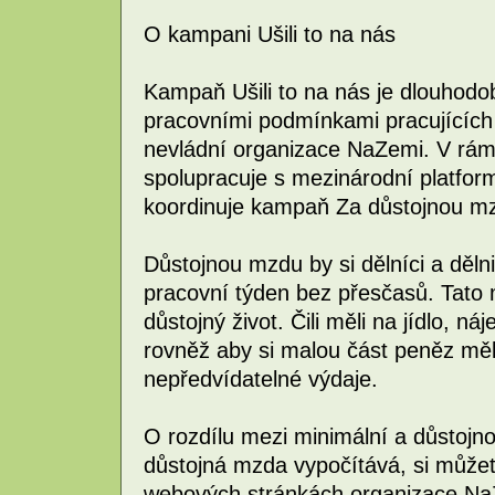
O kampani Ušili to na nás
Kampaň Ušili to na nás je dlouhodo
pracovními podmínkami pracujících
nevládní organizace NaZemi. V rámc
spolupracuje s mezinárodní platfo
koordinuje kampaň Za důstojnou m
Důstojnou mzdu by si dělníci a děln
pracovní týden bez přesčasů. Tato m
důstojný život. Čili měli na jídlo, ná
rovněž aby si malou část peněz měl
nepředvídatelné výdaje.
O rozdílu mezi minimální a důstojn
důstojná mzda vypočítává, si můžete
webových stránkách organizace Na