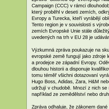
Campaign (CCC) v rámci dlouhodob
který proběhl v deseti zemích, odkrý
Evropy a Turecka, kteří vyrábějí ob
Tento region je v souvislosti s výr
zemích Evropské Unie stále důležitý,
uvedených na trh v EU 28 je udává
Výzkumná zpráva poukazuje na skute
evropské země fungují jako zdroje 
a prodejce ze západní Evropy. Odě
dlouhou historii a disponuje kvalifi
tomu téměř všichni dotazovaní vyráb
Hugo Boss, Adidas, Zara, H&M nebo
udržují v chudobě. Mnozí z nich se 
například ze zemědělství nebo druhé
Zpráva odhaluje, že zákonem dané 