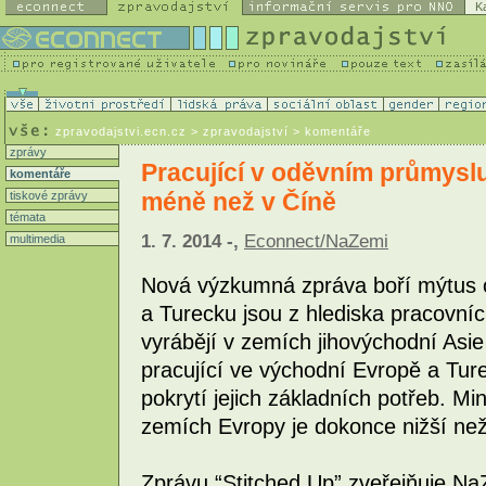
K
zpravodajstvi.ecn.cz
> zpravodajství > komentáře
zprávy
Pracující v oděvním průmyslu
komentáře
méně než v Číně
tiskové zprávy
témata
1. 7. 2014 -,
Econnect/NaZemi
multimedia
Nová výzkumná zpráva boří mýtus 
a Turecku jsou z hlediska pracovníc
vyrábějí v zemích jihovýchodní Asie
pracující ve východní Evropě a Tur
pokrytí jejich základních potřeb. M
zemích Evropy je dokonce nižší než
Zprávu “Stitched Up” zveřejňuje Na