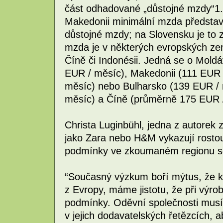
část odhadované „důstojné mzdy“1. 
Makedonii minimální mzda předsta
důstojné mzdy; na Slovensku je to
mzda je v některých evropských ze
Číně či Indonésii. Jedná se o Moldá
EUR / měsíc), Makedonii (111 EUR
měsíc) nebo Bulharsko (139 EUR / m
měsíc) a Číně (průměrně 175 EUR 
Christa Luginbühl, jedna z autorek 
jako Zara nebo H&M vykazují rostou
podmínky ve zkoumaném regionu se z
“Současný výzkum boří mýtus, že k
z Evropy, máme jistotu, že při výro
podmínky. Oděvní společnosti mus
v jejich dodavatelských řetězcích, a