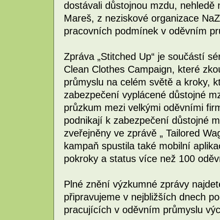
dostávali důstojnou mzdu, nehledě n
Mareš, z neziskové organizace NaZ
pracovních podmínek v oděvním pr
Zpráva „Stitched Up“ je součástí 
Clean Clothes Campaign, které zkou
průmyslu na celém světě a kroky, k
zabezpečení vyplácené důstojné mzd
průzkum mezi velkými oděvními fir
podnikají k zabezpečení důstojné 
zveřejněny ve zprávě „ Tailored W
kampaň spustila také mobilní aplika
pokroky a status více než 100 oděv
Plné znění výzkumné zprávy najdet
připravujeme v nejbližších dnech p
pracujících v oděvním průmyslu vý