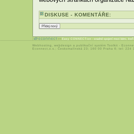
DISKUSE - KOMENTÁŘE:
Easy CONNECTion
- snadné spojení mezi lidmi, kteř
Webhosting
,
webdesign
a
publikační systém Toolkit
-
Econne
Econnect,o.s.; Českomalínská 23; 160 00 Praha 6; tel: 224