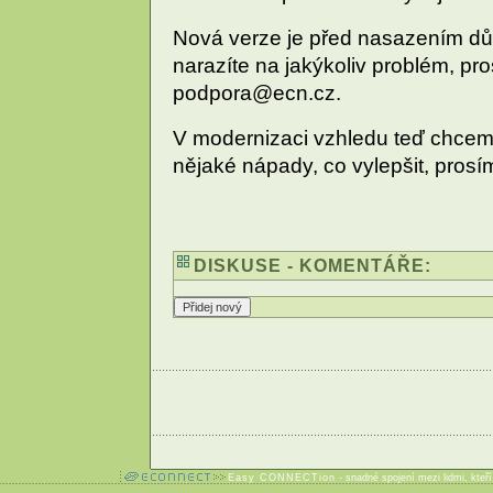
Nová verze je před nasazením dů
narazíte na jakýkoliv problém, pr
podpora@ecn.cz.
V modernizaci vzhledu teď chcem
nějaké nápady, co vylepšit, prosí
DISKUSE - KOMENTÁŘE:
Easy CONNECTion
- snadné spojení mezi lidmi, kteř