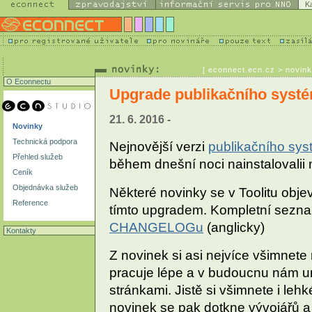
K
[
econnect.ecn.cz
> novink
O Econnectu
Upgrade publikačního systé
21. 6. 2016 -
Novinky
Technická podpora
Nejnovější verzi
publikačního sys
Přehled služeb
během dnešní noci nainstalovalii 
Ceník
Objednávka služeb
Některé novinky se v Toolitu obje
Reference
tímto upgradem. Kompletní seznam
CHANGELOGu
(anglicky)
Kontakty
Z novinek si asi nejvíce všimnet
pracuje lépe a v budoucnu nám um
stránkami. Jistě si všimnete i le
novinek se pak dotkne vývojářů a