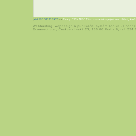
Easy CONNECTion
- snadné spojení mezi lidmi, kteř
Webhosting
,
webdesign
a
publikační systém Toolkit
-
Econne
Econnect,o.s.; Českomalínská 23; 160 00 Praha 6; tel: 224