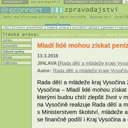
K
zpravodajstvi.ecn.cz
> zpravodajství > tiskové zprá
zprávy
Mladí lidé mohou získat pení
komentáře
tiskové zprávy
13.3.2018
témata
JIHLAVA [
Rada dětí a mládeže kraje Vysoč
multimedia
Autor:
Rada dětí a mládeže kraje Vysočina
Rada dětí a mládeže kraj Vysočina
Vysočina – Mladí lidé mohou získat 
kterými budou chtít zlepšit život v m
na Vysočině realizuje Rada dětí a m
s Ministerstvem školství, mládeže a
se finančně podílí i Kraj Vysočina a