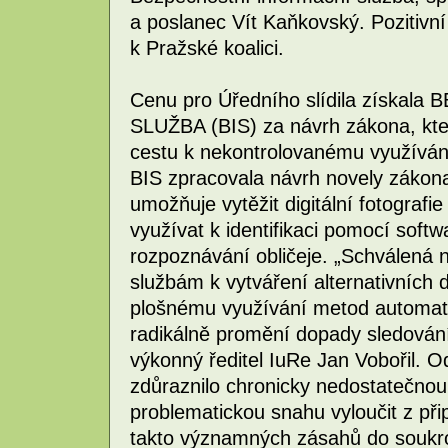
a poslanec Vít Kaňkovský. Pozitivn
k Pražské koalici.
Cenu pro Úředního slídila získ
SLUŽBA (BIS) za návrh zákona, kte
cestu k nekontrolovanému využívání
BIS zpracovala návrh novely zákona
umožňuje vytěžit digitální fotografie
využívat k identifikaci pomocí soft
rozpoznávání obličeje. „Schválená 
službám k vytváření alternativních da
plošnému využívání metod automati
radikálně promění dopady sledování
výkonný ředitel IuRe Jan Vobořil. 
zdůraznilo chronicky nedostatečnou
problematickou snahu vyloučit z při
takto významných zásahů do soukro