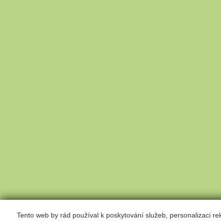
Tento web by rád používal k poskytování služeb, personalizaci r