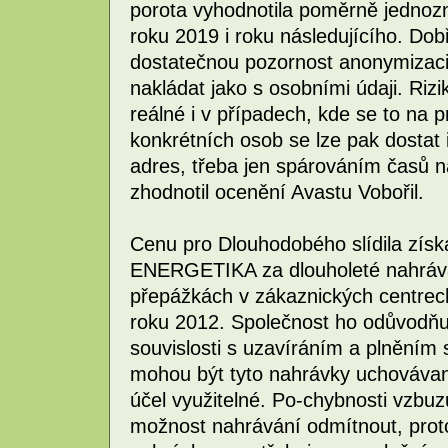
porota vyhodnotila poměrně jednozn
roku 2019 i roku následujícího. Dobř
dostatečnou pozornost anonymizaci
nakládat jako s osobními údaji. Rizik
reálné i v případech, kde se to na p
konkrétních osob se lze pak dostat 
adres, třeba jen spárováním časů 
zhodnotil ocenění Avastu Vobořil.
Cenu pro Dlouhodobého slídila zís
ENERGETIKA za dlouholeté nahráván
přepážkách v zákaznických centrec
roku 2012. Společnost ho odůvodňu
souvislosti s uzavíráním a plněním s
mohou být tyto nahrávky uchovávané
účel využitelné. Po-chybnosti vzbuzu
možnost nahrávání odmítnout, pro