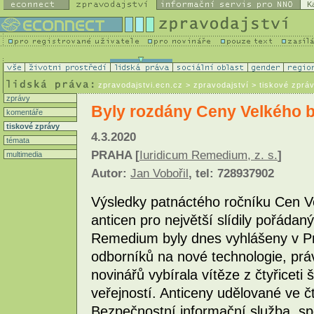
K
zpravodajstvi.ecn.cz
> zpravodajství > tiskové zprá
zprávy
Byly rozdány Ceny Velkého b
komentáře
tiskové zprávy
4.3.2020
témata
PRAHA [
Iuridicum Remedium, z. s.
]
multimedia
Autor:
Jan Vobořil
, tel: 728937902
Výsledky patnáctého ročníku Cen Ve
anticen pro největší slídily pořádan
Remedium byly dnes vyhlášeny v Pr
odborníků na nové technologie, prá
novinářů vybírala vítěze z čtyřiceti
veřejností. Anticeny udělované ve čt
Bezpečnostní informační služba, sp