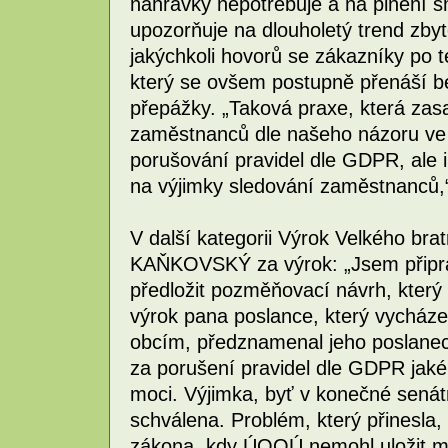
nahrávky nepotřebuje a na plnění s
upozorňuje na dlouholetý trend zby
jakýchkoli hovorů se zákazníky po t
který se ovšem postupně přenáší b
přepážky. „Taková praxe, která zasa
zaměstnanců dle našeho názoru ve 
porušování pravidel dle GDPR, ale i
na výjimky sledování zaměstnanců,“
V další kategorii Výrok Velkého bra
KAŇKOVSKÝ za výrok: „Jsem připr
předložit pozměňovací návrh, který
výrok pana poslance, který vycház
obcím, předznamenal jeho poslaneck
za porušení pravidel dle GDPR jak
moci. Výjimka, byť v konečné sená
schválena. Problém, který přinesla, 
zákona, kdy ÚOOÚ nemohl uložit min