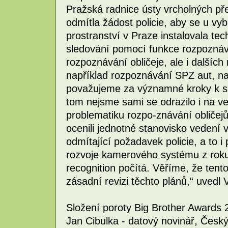
Pražská radnice ústy vrcholných před
odmítla žádost policie, aby se u v
prostranství v Praze instalovala tec
sledování pomocí funkce rozpoznává
rozpoznávání obličeje, ale i dalšíc
například rozpoznávání SPZ aut, nav
považujeme za významné kroky k spo
tom nejsme sami se odrazilo i na v
problematiku rozpo-znávání obličejů
ocenili jednotné stanovisko vedení 
odmítající požadavek policie, a to 
rozvoje kamerového systému z rok
recognition počítá. Věříme, že tento
zásadní revizi těchto plánů,“ uvedl V
Složení poroty Big Brother Awards 
Jan Cibulka - datový novinář, Český