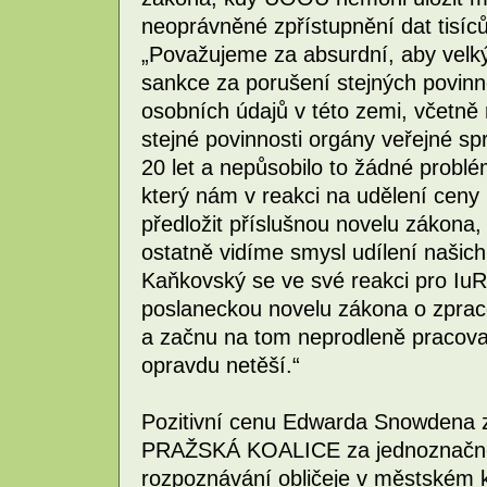
neoprávněné zpřístupnění dat tisíc
„Považujeme za absurdní, aby velk
sankce za porušení stejných povinno
osobních údajů v této zemi, včetně
stejné povinnosti orgány veřejné s
20 let a nepůsobilo to žádné probl
který nám v reakci na udělení ceny p
předložit příslušnou novelu zákona,
ostatně vidíme smysl udílení našich 
Kaňkovský se ve své reakci pro IuRe 
poslaneckou novelu zákona o zprac
a začnu na tom neprodleně pracova
opravdu netěší.“
Pozitivní cenu Edwarda Snowdena z
PRAŽSKÁ KOALICE za jednoznačné 
rozpoznávání obličeje v městském