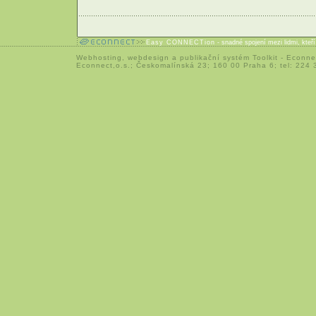
Easy CONNECTion
- snadné spojení mezi lidmi, kteř
Webhosting
,
webdesign
a
publikační systém Toolkit
-
Econne
Econnect,o.s.; Českomalínská 23; 160 00 Praha 6; tel: 224