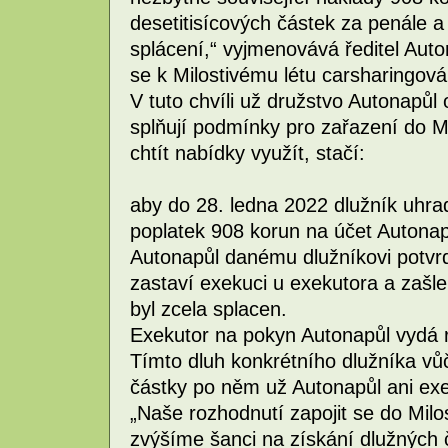
desetitisícových částek za penále a
splácení,“ vyjmenovává ředitel Aut
se k Milostivému létu carsharingová
V tuto chvíli už družstvo Autonapůl 
splňují podmínky pro zařazení do Mi
chtít nabídky využít, stačí:
aby do 28. ledna 2022 dlužník uhradí
poplatek 908 korun na účet Autonap
Autonapůl danému dlužníkovi potvr
zastaví exekuci u exekutora a zašle
byl zcela splacen.
Exekutor na pokyn Autonapůl vydá 
Tímto dluh konkrétního dlužníka vů
částky po něm už Autonapůl ani ex
„Naše rozhodnutí zapojit se do Milos
zvýšíme šanci na získání dlužných čá