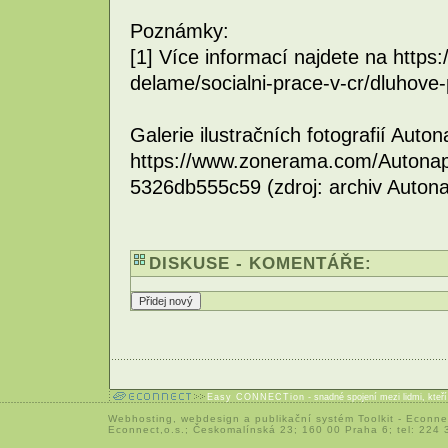
Poznámky:
[1] Více informací najdete na https:
delame/socialni-prace-v-cr/dluhove
Galerie ilustračních fotografií Auton
https://www.zonerama.com/Autonap
5326db555c59 (zdroj: archiv Autona
DISKUSE - KOMENTÁŘE:
Easy CONNECTion
- snadné spojení mezi lidmi, kteř
Webhosting
,
webdesign
a
publikační systém Toolkit
-
Econne
Econnect,o.s.; Českomalínská 23; 160 00 Praha 6; tel: 224