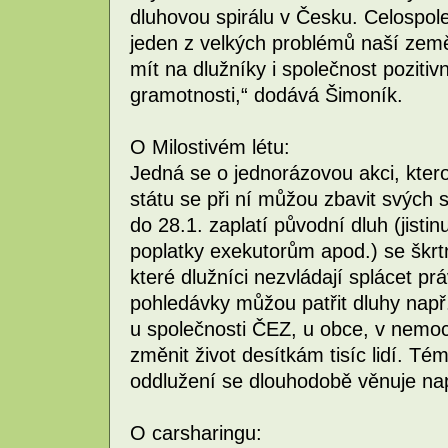
dluhovou spirálu v Česku. Celospo
jeden z velkých problémů naší země
mít na dlužníky i společnost pozitiv
gramotnosti,“ dodává Šimoník.
O Milostivém létu:
Jedná se o jednorázovou akci, kterou
státu se při ní můžou zbavit svých 
do 28.1. zaplatí původní dluh (jistin
poplatky exekutorům apod.) se škrt
které dlužníci nezvládají splácet p
pohledávky můžou patřit dluhy např.
u společnosti ČEZ, u obce, v nemo
změnit život desítkám tisíc lidí. Té
oddlužení se dlouhodobě věnuje např
O carsharingu: