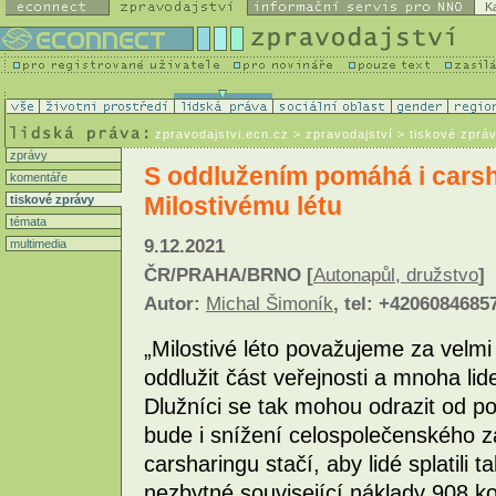
K
zpravodajstvi.ecn.cz
> zpravodajství > tiskové zprá
zprávy
S oddlužením pomáhá i carsh
komentáře
Milostivému létu
tiskové zprávy
témata
9.12.2021
multimedia
ČR/PRAHA/BRNO [
Autonapůl, družstvo
]
Autor:
Michal Šimoník
, tel: +4206084685
„Milostivé léto považujeme za velmi
oddlužit část veřejnosti a mnoha li
Dlužníci se tak mohou odrazit od p
bude i snížení celospolečenského 
carsharingu stačí, aby lidé splatili 
nezbytné související náklady 908 ko