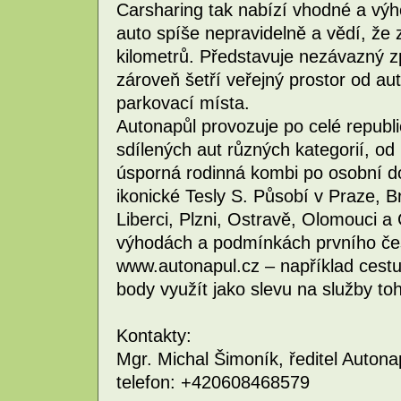
Carsharing tak nabízí vhodné a výho
auto spíše nepravidelně a vědí, že 
kilometrů. Představuje nezávazný způ
zároveň šetří veřejný prostor od aut
parkovací místa.
Autonapůl provozuje po celé republi
sdílených aut různých kategorií, o
úsporná rodinná kombi po osobní do
ikonické Tesly S. Působí v Praze, B
Liberci, Plzni, Ostravě, Olomouci a
výhodách a podmínkách prvního čes
www.autonapul.cz – například cest
body využít jako slevu na služby to
Kontakty:
Mgr. Michal Šimoník, ředitel Autona
telefon: +420608468579