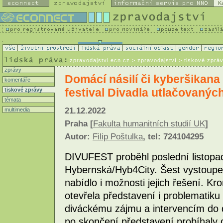
K
zpravodajstvi.ecn.cz
> zpravodajství > tiskové zprá
zprávy
Domácí násilí či kyberšikana 
komentáře
festival Divadla utlačovaný
tiskové zprávy
témata
21.12.2022
multimedia
Praha [
Fakulta humanitních studií UK
]
Autor:
Filip Poštulka
, tel: 724104295
DIVUFEST proběhl poslední listop
Hybernská/Hyb4City. Šest vystoupe
nabídlo i možnosti jejich řešení. K
otevřela představení i problematik
diváckému zájmu a intervencím do d
po skončení představení probíhaly d