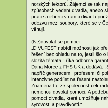
norských lektorů. Zájemci se tak na
způsobech vedení divadla, anebo si ro
práci s neherci v rámci divadla po
odezvu mezi soubory, které se v Če
věnují.
(Ne)dovolat se pomoci
„DIVUFEST nabídl možnosti jak přem
řešení bez ohledu na to, jestli šlo o
složitá témata,“ říká odborná garan
Dana Moree z FHS UK a dodává: „S
napříč generacemi, profesemi či pohl
intenzivně podílet na řešení nastole
Znamená to, že společnost čelí řadě
nemohou dovolat pomoci. A potřebují
pomocí divadla, které umožňuje nahl
syrovosti a pravdivosti.“