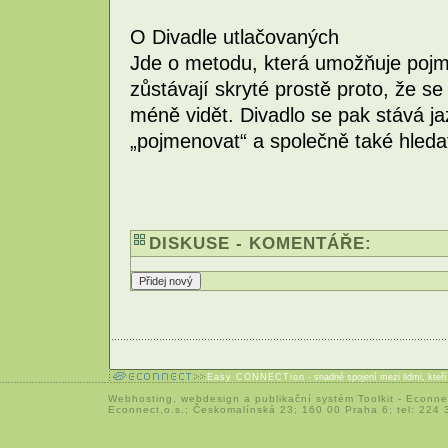
O Divadle utlačovaných
Jde o metodu, která umožňuje pojme
zůstávají skryté prostě proto, že se 
méně vidět. Divadlo se pak stává j
„pojmenovat“ a společně také hledat
DISKUSE - KOMENTÁŘE:
Easy CONNECTion
- snadné spojení mezi lidmi, kteř
Webhosting
,
webdesign
a
publikační systém Toolkit
-
Econne
Econnect,o.s.; Českomalínská 23; 160 00 Praha 6; tel: 224