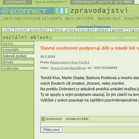
zpravodajstvi.ecn.cz
> zpravodajství > tiskové
zprávy
Slavné osobnosti podporují děti a mladé lidi v
komentáře
tiskové zprávy
25.3.2024
témata
Praha [
Nízkoprahový klub Pacific
]
Autor:
Tereza Kvapil Baudišová
, tel: +420722168993
multimedia
Tomáš Klus, Martin Dejdar, Barbora Poláková a mnoho další
svých životech cítí zmateni, ztraceni, nebo zraněni.
Na portálu Dobrobot.cz aktuálně probíhá unikátní dražba 
Ty se spojily a svým podpisem ukazují, že jim záleží na tom,
Výtěžek z aukce poputuje na zajištění psychoterapeutické
DISKUSE - KOMENTÁŘE: