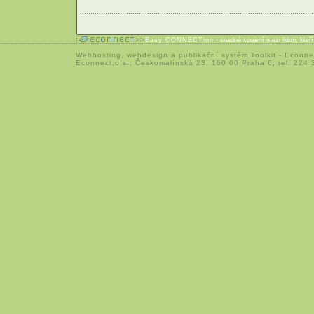
Easy CONNECTion
- snadné spojení mezi lidmi, kteř
Webhosting
,
webdesign
a
publikační systém Toolkit
-
Econne
Econnect,o.s.; Českomalínská 23; 160 00 Praha 6; tel: 224