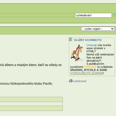
SLUŽBY ECONNECTU
Unavuje
vás tvorba
www stránek v
HTML?
Nemá váš webmaster
čas
na jejich
aktualizaci?
S publikačním
áhá dětem a mladým lidem, kteří se někdy ve
systémem
TOOLKIT
to zvládnete
SNADNO, RYCHLE A SAMI:
VYZKOUŠEJTE ZDARMA
!
vytisknout
provozu Nízkoprahového klubu Pacific.