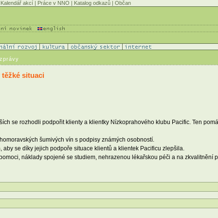
Kalendář akcí
|
Práce v NNO
|
Katalog odkazů
|
Občan
 zprávy
 těžké situaci
ch se rozhodli podpořit klienty a klientky Nízkoprahového klubu Pacific. Ten pom
jihomoravských šumivých vín s podpisy známých osobností.
 aby se díky jejich podpoře situace klientů a klientek Pacificu zlepšila.
 pomoci, náklady spojené se studiem, nehrazenou lékařskou péči a na zkvalitnění 