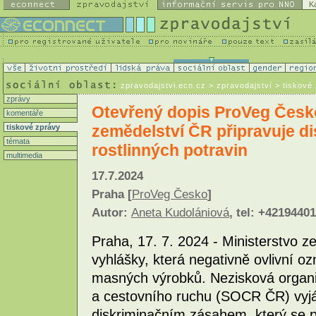
K
zpravodajstvi.ecn.cz
> zpravodajství > tiskové
zprávy
Otevřený dopis ProVeg Česk
komentáře
zemědelství ČR připravuje d
tiskové zprávy
témata
rostlinných potravin
multimedia
17.7.2024
Praha [
ProVeg Česko
]
Autor:
Aneta Kudolániová
, tel: +4219440
Praha, 17. 7. 2024 - Ministerstvo z
vyhlášky, která negativně ovlivní oz
masných výrobků. Nezisková organ
a cestovního ruchu (SOCR ČR) vyjá
diskriminačním zásahem, který se 