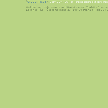
Easy CONNECTion
- snadné spojení mezi lidmi, kteř
Webhosting
,
webdesign
a
publikační systém Toolkit
-
Econne
Econnect,o.s.; Českomalínská 23; 160 00 Praha 6; tel: 224