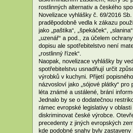
rostlinných alternativ a českého spot
Novelizace vyhlášky č. 69/2016 Sb.
praděpodobně vedla k zákazu použ
jako „paštika“, „špekáček“, „slanina
„uzenář“ a pod., za účelem ochrany 
dopisu ale spotřebitelstvo není mat
„rostlinný řízek“.
Naopak, novelizace vyhlášky by ved
spotřebitelstvu usnadňují určit způs
výrobků v kuchyni. Přijetí popisn
názvosloví jako „sójové plátky“ pro 
léta známé a ustálené, brání inform
Jednalo by se o dodatečnou restrik
rámec evropské legislativy v oblast
diskriminovat české výrobce. Otevř
precedenty z jiných evropských zemí
kde podobné snahy byly zastaveny n