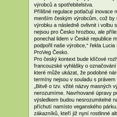
výrobců a spotřebitelstva.
Přílišné regulace potlačují inovace n
menším českým výrobcům, což by s
výrobku a následně ovlivnit i volbu s
nejsou pro Česko hrozbou, ale přílež
ponechal lidem v České republice m
podpořil naše výrobce,“ řekla Lucia M
ProVeg Česko.
Pro český kontext bude klíčové roz
francouzské vyhlášky o označování 
které může ukázat, že podobné nár
termíny nejsou v souladu s právem
„Bitvě o tzv. vžité názvy masných v
nerozumíme. Navrhované úpravy po
výsledkem budou nesrozumitelné ná
příchutí namísto veganského párku
zákazníků, kteří již nyní rostlinné a