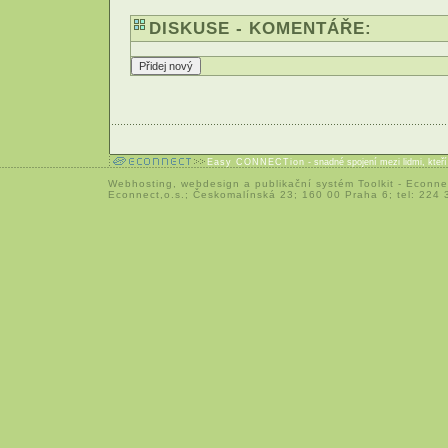
DISKUSE - KOMENTÁŘE:
Easy CONNECTion
- snadné spojení mezi lidmi, kteř
Webhosting
,
webdesign
a
publikační systém Toolkit
-
Econne
Econnect,o.s.; Českomalínská 23; 160 00 Praha 6; tel: 224