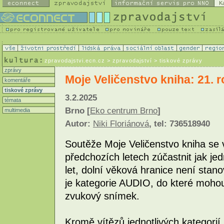
K
zpravodajstvi.ecn.cz
> zpravodajství > tiskové zprávy
zprávy
Moje Veličenstvo kniha: 21. r
komentáře
tiskové zprávy
3.2.2025
témata
Brno [
Eko centrum Brno
]
multimedia
Autor:
Niki Floriánová
, tel: 736518940
Soutěže Moje Veličenstvo kniha se 
předchozích letech zúčastnit jak jedn
let, dolní věková hranice není sta
je kategorie AUDIO, do které mohou 
zvukový snímek.
Kromě vítězů jednotlivých kategorií 