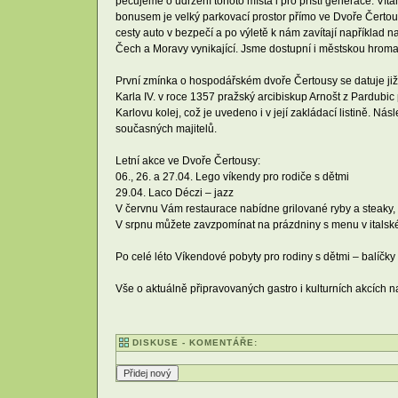
pečujeme o udržení tohoto místa i pro příští generace. Vítá
bonusem je velký parkovací prostor přímo ve Dvoře Čertousy
cesty auto v bezpečí a po výletě k nám zavítají například 
Čech a Moravy vynikající. Jsme dostupní i městskou hrom
První zmínka o hospodářském dvoře Čertousy se datuje již 
Karla IV. v roce 1357 pražský arcibiskup Arnošt z Pardubic
Karlovu kolej, což je uvedeno i v její zakládací listině. 
současných majitelů.
Letní akce ve Dvoře Čertousy:
06., 26. a 27.04. Lego víkendy pro rodiče s dětmi
29.04. Laco Déczi – jazz
V červnu Vám restaurace nabídne grilované ryby a steaky, 
V srpnu můžete zavzpomínat na prázdniny s menu v itals
Po celé léto Víkendové pobyty pro rodiny s dětmi – balíčk
Vše o aktuálně připravovaných gastro i kulturních akcích 
DISKUSE - KOMENTÁŘE: