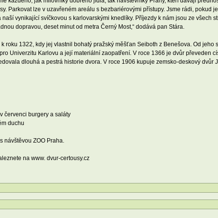
me každého, jak milovníky dobrého jídla, tak návštěvníky Prahy, kteří dávají přednos
. Parkovat lze v uzavřeném areálu s bezbariérovými přístupy. Jsme rádi, pokud je vy
na naší vynikající svíčkovou s karlovarskými knedlíky. Příjezdy k nám jsou ze všech
adnou dopravou, deset minut od metra Černý Most,“ dodává pan Stára.
k roku 1322, kdy jej vlastnil bohatý pražský měšťan Seiboth z Benešova. Od jeho 
 pro Univerzitu Karlovu a její materiální zaopatření. V roce 1366 je dvůr převeden
Následovala dlouhá a pestrá historie dvora. V roce 1906 kupuje zemsko-deskový dvůr
v červenci burgery a saláty
kém duchu
y s návštěvou ZOO Praha.
naleznete na www. dvur-certousy.cz