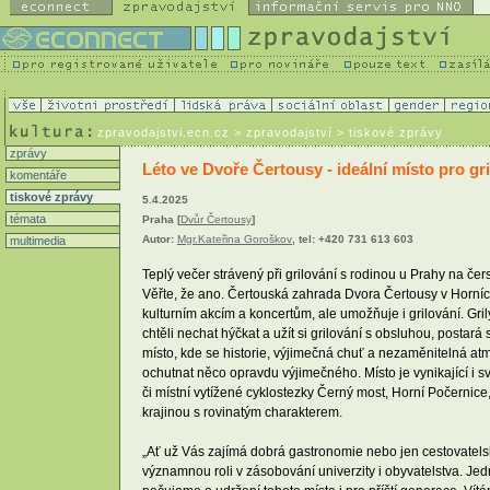
zpravodajstvi.ecn.cz
> zpravodajství > tiskové zprávy
zprávy
Léto ve Dvoře Čertousy - ideální místo pro gri
komentáře
tiskové zprávy
5.4.2025
témata
Praha [
Dvůr Čertousy
]
Autor:
Mgr.Kateřina Goroškov
, tel: +420 731 613 603
multimedia
Teplý večer strávený při grilování s rodinou u Prahy na č
Věřte, že ano. Čertouská zahrada Dvora Čertousy v Horních
kulturním akcím a koncertům, ale umožňuje i grilování. Gri
chtěli nechat hýčkat a užít si grilování s obsluhou, postar
místo, kde se historie, výjimečná chuť a nezaměnitelná atmo
ochutnat něco opravdu výjimečného. Místo je vynikající i 
či místní vytížené cyklostezky Černý most, Horní Počernic
krajinou s rovinatým charakterem.
„Ať už Vás zajímá dobrá gastronomie nebo jen cestovatelský
významnou roli v zásobování univerzity i obyvatelstva. Jed