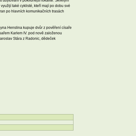
t ubytování v poklidnější lokalitě. Skvělým
užijí také cyklisté, kteří mají po dobu své
 stran po hlavních komunikačních trasách
syna Henslina kupuje dvůr z pověření císaře
 císařem Karlem IV. pod nově založenou
 Jaroslav Stára z Radonic, dědeček