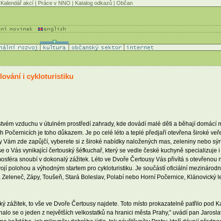
Kalendář akcí
|
Práce v NNO
|
Katalog odkazů
|
Občan
lování i cykloturistiku
erstvém vzduchu v útulném prostředí zahrady, kde dovádí malé děti a běhají domácí 
 Počernicích je toho důkazem. Je po celé léto a teplé předjaří otevřena široké veř
ly Vám zde zapůjčí, vyberete si z široké nabídky naložených mas, zeleniny nebo sýr
á se o Vás vynikající čertouský šéfkuchař, který se vedle české kuchyně specializuje
sféra snoubí v dokonalý zážitek. Léto ve Dvoře Čertousy Vás přivítá s otevřenou nár
svojí polohou a výhodným startem pro cykloturistiku. Je součástí oficiální mezinár
e, Zeleneč, Zápy, Toušeň, Stará Boleslav, Polabí nebo Horní Počernice, Klánovický
 zážitek, to vše ve Dvoře Čertousy najdete. Toto místo prokazatelně patřilo pod Kar
nalo se o jeden z největších velkostatků na hranici města Prahy,” uvádí pan Jaros