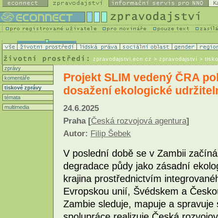
K
zpravodajstvi.ecn.cz
> zpravodajství > tisk
zprávy
Projekt SLIM vedený ČRA pok
komentáře
dosažení ekologické udržitel
tiskové zprávy
témata
24.6.2025
multimedia
Praha [
Česká rozvojová agentura
]
Autor:
Filip Šebek
V poslední době se v Zambii začíná
degradace půdy jako zásadní ekolog
krajina prostřednictvím integrované
Evropskou unií, Švédskem a Českou
Zambie sleduje, mapuje a spravuje 
spolupráce realizuje Česká rozvojov