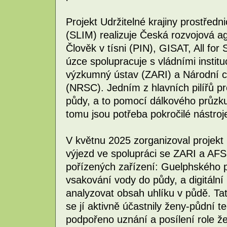
Projekt Udržitelné krajiny prostře
(SLIM) realizuje Česká rozvojová a
Člověk v tísni (PIN), GISAT, All for
úzce spolupracuje s vládními instit
výzkumný ústav (ZARI) a Národní 
(NRSC). Jedním z hlavních pilířů p
půdy, a to pomocí dálkového průzk
tomu jsou potřeba pokročilé nástroj
V květnu 2025 zorganizoval projekt
výjezd ve spolupráci se ZARI a AFS
pořízených zařízení: Guelphského
vsakování vody do půdy, a digitáln
analyzovat obsah uhlíku v půdě. Tato
se jí aktivně účastnily ženy-půdní 
podpořeno uznání a posílení role ž