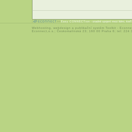
Easy CONNECTion
- snadné spojení mezi lidmi, kteř
Webhosting
,
webdesign
a
publikační systém Toolkit
-
Econne
Econnect,o.s.; Českomalínská 23; 160 00 Praha 6; tel: 224