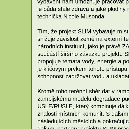
vybavení nám umožňuje pracovat přes
je půda stále zdravá a jaké plodiny 
technička Nicole Musonda.
Tím, že projekt SLIM vybavuje místn
snižuje závislost země na externí t
národních institucí, jako je právě Z
součástí širšího závazku projektu
propojuje témata vody, energie a p
je klíčovým prvkem tohoto přístupu 
schopnost zadržovat vodu a ukládat
Kromě toho terénní sběr dat v rámci
zambijskému modelu degradace pů
USLE/RUSLE, který kombinuje dál
znalosti místních komunit. S dalším
následujících měsících a pokračují
dalšími partnery projektu SLIM prá