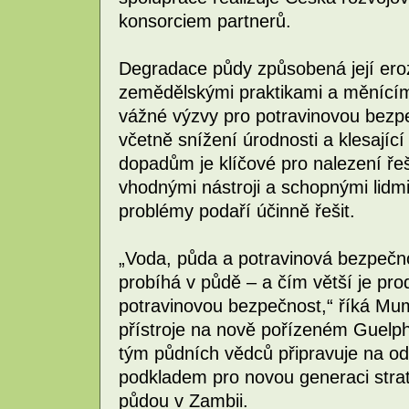
konsorciem partnerů.
Degradace půdy způsobená její eroz
zemědělskými praktikami a měnícím
vážné výzvy pro potravinovou bezpečn
včetně snížení úrodnosti a klesají
dopadům je klíčové pro nalezení ře
vhodnými nástroji a schopnými lidmi
problémy podaří účinně řešit.
„Voda, půda a potravinová bezpečno
probíhá v půdě – a čím větší je prod
potravinovou bezpečnost,“ říká Mu
přístroje na nově pořízeném Guel
tým půdních vědců připravuje na od
podkladem pro novou generaci strat
půdou v Zambii.