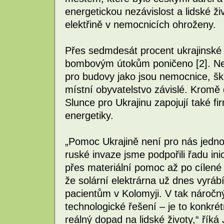
energetickou nezávislost a lidské živ
elektřině v nemocnicích ohroženy.
Přes sedmdesát procent ukrajinské e
bombovým útokům poničeno [2]. Nej
pro budovy jako jsou nemocnice, ško
místní obyvatelstvo závislé. Kromě 
Slunce pro Ukrajinu zapojují také fir
energetiky.
„Pomoc Ukrajině není pro nás jed
ruské invaze jsme podpořili řadu in
přes materiální pomoc až po cílené
že solární elektrárna už dnes vyráb
pacientům v Kolomyji. V tak náročn
technologické řešení – je to konkr
reálný dopad na lidské životy,“ řík