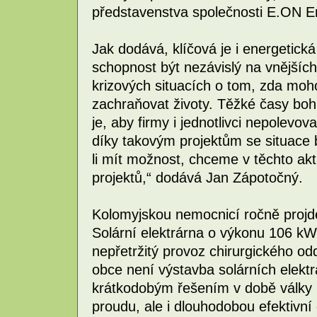
představenstva společnosti E.ON E
Jak dodává, klíčová je i energetick
schopnost být nezávislý na vnějšíc
krizových situacích o tom, zda moh
zachraňovat životy. Těžké časy bohuž
je, aby firmy i jednotlivci nepolevov
díky takovým projektům se situace
li mít možnost, chceme v těchto akti
projektů,“ dodává Jan Zápotočný.
Kolomyjskou nemocnicí ročně projde
Solární elektrárna o výkonu 106 k
nepřetržitý provoz chirurgického od
obce není výstavba solárních elekt
krátkodobým řešením v době války 
proudu, ale i dlouhodobou efektivní