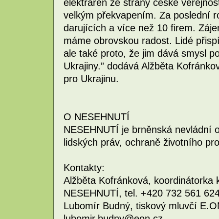
elektráren ze strany české veřejnos
velkým překvapením. Za poslední ro
darujících a více než 10 firem. Záj
máme obrovskou radost. Lidé přispí
ale také proto, že jim dává smysl 
Ukrajiny.” dodává Alžběta Kofránk
pro Ukrajinu.
O NESEHNUTÍ
NESEHNUTÍ je brněnská nevládní or
lidských práv, ochraně životního pro
Kontakty:
Alžběta Kofránková, koordinátorka 
NESEHNUTÍ, tel. +420 732 561 624
Lubomír Budný, tiskový mluvčí E.O
lubomir.budny@eon.cz