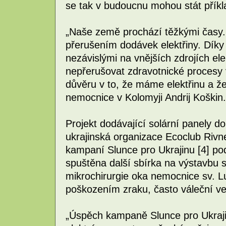
se tak v budoucnu mohou stát příkl
„Naše země prochází těžkými časy.
přerušením dodávek elektřiny. Díky
nezávislými na vnějších zdrojích el
nepřerušovat zdravotnické procesy 
důvěru v to, že máme elektřinu a že
nemocnice v Kolomyji Andrij Koškin.
Projekt dodávající solární panely d
ukrajinská organizace Ecoclub Rivne
kampaní Slunce pro Ukrajinu [4] 
spuštěna další sbírka na výstavbu s
mikrochirurgie oka nemocnice sv. Lu
poškozením zraku, často váleční ve
„Úspěch kampaně Slunce pro Ukraj