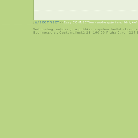
Easy CONNECTion
- snadné spojení mezi lidmi, kteř
Webhosting
,
webdesign
a
publikační systém Toolkit
-
Econne
Econnect,o.s.; Českomalínská 23; 160 00 Praha 6; tel: 224