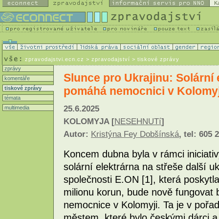
K
zpravodajstvi.ecn.cz
> zpravodajství > tiskové zprávy
zprávy
Slunce pro Ukrajinu: Solární
komentáře
pomáhá nemocnici v Kolomyj
tiskové zprávy
témata
25.6.2025
multimedia
KOLOMYJA [
NESEHNUTí
]
Autor:
Kristýna Fey Dobšínská
, tel: 605 
Koncem dubna byla v rámci iniciati
solární elektrárna na střeše další 
společnosti E.ON [1], která poskytl
milionu korun, bude nově fungovat
nemocnice v Kolomyji. Ta je v pořad
městem, které bylo českými dárci a