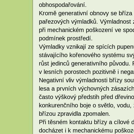
obhospodařování.
Kromě generativní obnovy se bříza
pařezových výmladků. Výmladnost za
při mechanickém poškození ve spod
podmínek prostředí.
Výmladky vznikají ze spících pupen
stávajícího kořenového systému svý
růst jedinců generativního původu.
v lesních porostech pozitivně i nega
Negativní vliv výmladnosti břízy sou
lesa a prvních výchovných zásazíc
často výškový předstih před dřevino
konkurenčního boje o světlo, vodu, ži
břízou zpravidla zpomalen.
Při těsném kontaktu břízy a cílové
docházet i k mechanickému poškoze