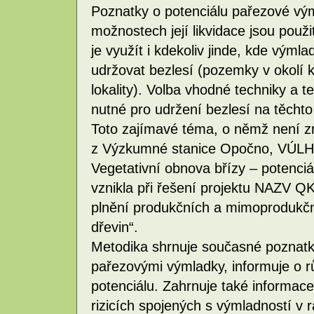
Poznatky o potenciálu pařezové výml
možnostech její likvidace jsou použ
je využít i kdekoliv jinde, kde vým
udržovat bezlesí (pozemky v okolí 
lokality). Volba vhodné techniky a t
nutné pro udržení bezlesí na těchto 
Toto zajímavé téma, o němž není z
z Výzkumné stanice Opočno, VÚLHM, 
Vegetativní obnova břízy – potenci
vznikla při řešení projektu NAZV 
plnění produkčních a mimoprodukční
dřevin“.
Metodika shrnuje současné poznatky
pařezovými výmladky, informuje o r
potenciálu. Zahrnuje také informace
rizicích spojených s výmladností v 