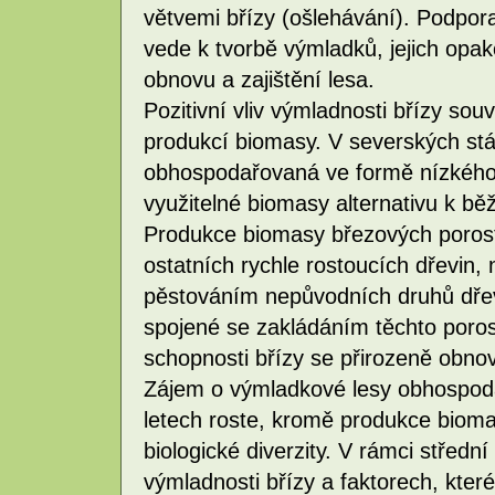
větvemi břízy (ošlehávání). Podpor
vede k tvorbě výmladků, jejich opa
obnovu a zajištění lesa.
Pozitivní vliv výmladnosti břízy so
produkcí biomasy. V severských stá
obhospodařovaná ve formě nízkého 
využitelné biomasy alternativu k b
Produkce biomasy březových porostů
ostatních rychle rostoucích dřevin, 
pěstováním nepůvodních druhů dřevi
spojené se zakládáním těchto porost
schopnosti břízy se přirozeně obnov
Zájem o výmladkové lesy obhospod
letech roste, kromě produkce biom
biologické diverzity. V rámci střed
výmladnosti břízy a faktorech, které j