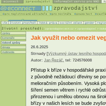
K
zpravodajstvi.ecn.cz
> zpravodajství > tisk
zprávy
Jak využít nebo omezit veg
komentáře
tiskové zprávy
26.6.2025
témata
multimedia
Strnady [
Výzkumný ústav lesního hospodářs
Autor:
Jan Řezáč
, tel: 724576008
Přístup k bříze v hospodářské praxi
z původně nežádoucí dřeviny se pos
melioračním působením. Vysoká plo
šíření semen větrem i rychlé odrůst
přirozenou i umělou obnovu na širo
břízy v našich lesích se bude zvyšo