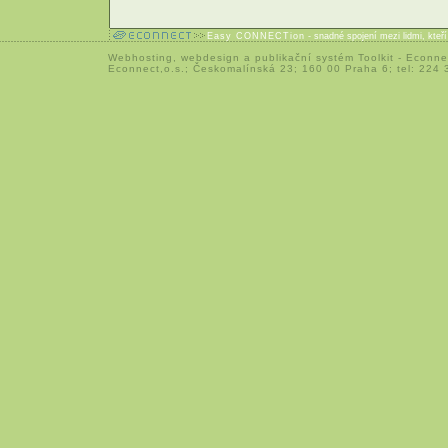
Easy CONNECTion
- snadné spojení mezi lidmi, kteř
Webhosting
,
webdesign
a
publikační systém Toolkit
-
Econne
Econnect,o.s.; Českomalínská 23; 160 00 Praha 6; tel: 224