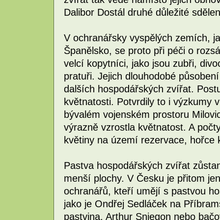
Dalibor Dostál druhé důležité sděle
V ochranářsky vyspělých zemích, j
Španělsko, se proto při péči o rozsá
velcí kopytníci, jako jsou zubři, di
pratuři. Jejich dlouhodobé působen
dalších hospodářských zvířat. Post
květnatosti. Potvrdily to i výzkumy 
bývalém vojenském prostoru Milovi
výrazně vzrostla květnatost. A počt
květiny na území rezervace, hořce k
Pastva hospodářských zvířat zůstan
menší plochy. V Česku je přitom jen
ochranářů, kteří umějí s pastvou h
jako je Ondřej Sedláček na Příbra
pastvina, Arthur Sniegon nebo bačo