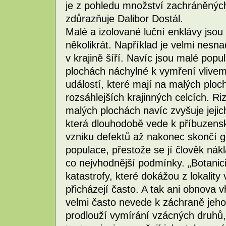
je z pohledu množství zachráněných
zdůrazňuje Dalibor Dostál.
Malé a izolované luční enklávy jso
několikrát. Například je velmi nesn
v krajině šíří. Navíc jsou malé pop
plochách náchylné k vymření vlivem
událostí, které mají na malých ploc
rozsáhlejších krajinných celcích. R
malých plochách navíc zvyšuje jeji
která dlouhodobě vede k příbuzensk
vzniku defektů až nakonec skončí 
populace, přestože se jí člověk ná
co nejvhodnější podmínky. „Botanici
katastrofy, které dokážou z lokality
přicházejí často. A tak ani obnova 
velmi často nevede k záchraně jeho 
prodlouží vymírání vzácných druhů,