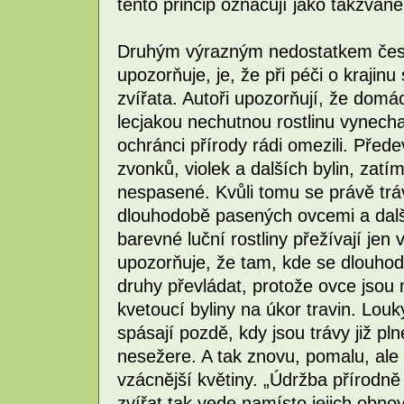
tento princip označují jako takzvan
Druhým výrazným nedostatkem české
upozorňuje, je, že při péči o krajin
zvířata. Autoři upozorňují, že domác
lecjakou nechutnou rostlinu vynechaj
ochránci přírody rádi omezili. Před
zvonků, violek a dalších bylin, zatím
nespasené. Kvůli tomu se právě tráv
dlouhodobě pasených ovcemi a další
barevné luční rostliny přežívají je
upozorňuje, že tam, kde se dlouhod
druhy převládat, protože ovce jsou m
kvetoucí byliny na úkor travin. Lo
spásají pozdě, kdy jsou trávy již p
nesežere. A tak znovu, pomalu, ale 
vzácnější květiny. „Údržba přírod
zvířat tak vede namísto jejich obnovy