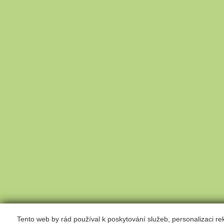
Tento web by rád používal k poskytování služeb, personalizaci r