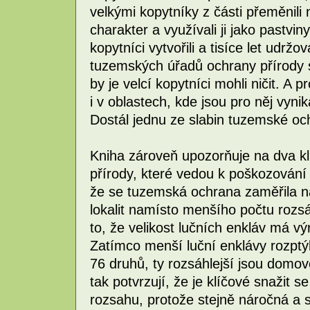
velkými kopytníky z části přeměnili n
charakter a využívali ji jako pastvi
kopytníci vytvořili a tisíce let udržo
tuzemských úřadů ochrany přírody 
by je velcí kopytníci mohli ničit. A
i v oblastech, kde jsou pro něj vyni
Dostál jednu ze slabin tuzemské oc
Kniha zároveň upozorňuje na dva k
přírody, které vedou k poškozování 
že se tuzemská ochrana zaměřila n
lokalit namísto menšího počtu rozsá
to, že velikost lučních enkláv má výr
Zatímco menší luční enklávy rozptýl
76 druhů, ty rozsáhlejší jsou dom
tak potvrzují, že je klíčové snažit 
rozsahu, protože stejně náročná a 