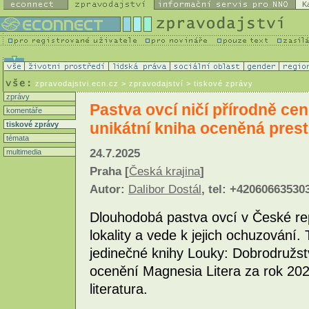
K
zpravodajstvi.ecn.cz
> zpravodajství > tiskové zprávy
zprávy
Pastva ovcí ničí přírodně cen
komentáře
unikátní kniha oceněná prest
tiskové zprávy
témata
24.7.2025
multimedia
Praha [
Česká krajina
]
Autor:
Dalibor Dostál
, tel: +42060663530
Dlouhodobá pastva ovcí v České re
lokality a vede k jejich ochuzování. 
jedinečné knihy Louky: Dobrodružstv
ocenění Magnesia Litera za rok 2024
literatura.