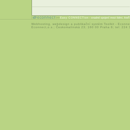
Easy CONNECTion
- snadné spojení mezi lidmi, kteř
Webhosting
,
webdesign
a
publikační systém Toolkit
-
Econne
Econnect,o.s.; Českomalínská 23; 160 00 Praha 6; tel: 224