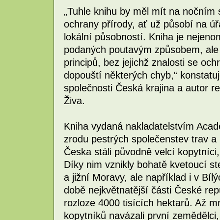
„Tuhle knihu by měl mít na nočním s
ochrany přírody, ať už působí na úř
lokální působností. Kniha je nejen
podaných poutavým způsobem, ale v
principů, bez jejichž znalosti se o
dopouští některých chyb,“ konstatuj
společnosti Česká krajina a autor 
Živa.
Kniha vydaná nakladatelstvím Acad
zrodu pestrých společenstev trav a
Česka stáli původně velcí kopytníci,
Díky nim vznikly bohatě kvetoucí st
a jižní Moravy, ale například i v Bí
době nejkvětnatější části České re
rozloze 4000 tisících hektarů. Až m
kopytníků navázali první zemědělci,