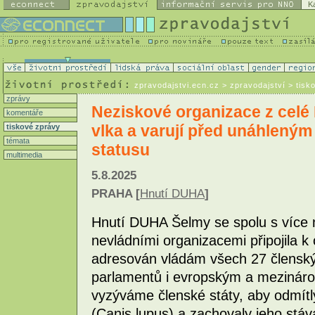
K
zpravodajstvi.ecn.cz
> zpravodajství > tisk
zprávy
Neziskové organizace z celé
komentáře
vlka a varují před unáhlený
tiskové zprávy
témata
statusu
multimedia
5.8.2025
PRAHA [
Hnutí DUHA
]
Hnutí DUHA Šelmy se spolu s více 
nevládními organizacemi připojila k
adresován vládám všech 27 člensk
parlamentů i evropským a mezinár
vyzýváme členské státy, aby odmítl
(Canis lupus) a zachovaly jeho stáv