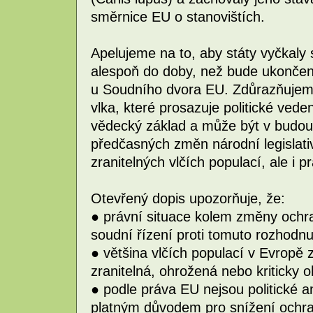
směrnice EU o stanovištích.
Apelujeme na to, aby státy vyčkaly 
alespoň do doby, než bude ukončen
u Soudního dvora EU. Zdůrazňujem
vlka, které prosazuje politické vede
vědecký základ a může být v budou
předčasných změn národní legislativ
zranitelných vlčích populací, ale i 
Otevřený dopis upozorňuje, že:
● právní situace kolem změny ochr
soudní řízení proti tomuto rozhodnut
● většina vlčích populací v Evropě
zranitelná, ohrožená nebo kriticky 
● podle práva EU nejsou politické 
platným důvodem pro snížení ochra