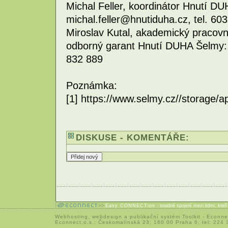
Michal Feller, koordinátor Hnutí D
michal.feller@hnutiduha.cz, tel. 60
Miroslav Kutal, akademický pracov
odborný garant Hnutí DUHA Šelmy: 
832 889
Poznámka:
[1] https://www.selmy.cz//storage/
DISKUSE - KOMENTÁŘE:
Easy CONNECTion
- snadné spojení mezi lidmi, kteř
Webhosting
,
webdesign
a
publikační systém Toolkit
-
Econne
Econnect,o.s.; Českomalínská 23; 160 00 Praha 6; tel: 224