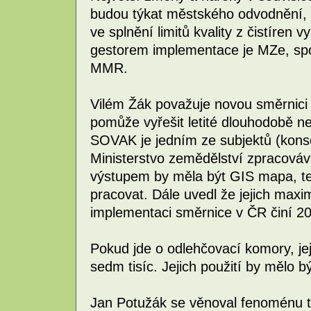
budou týkat městského odvodnění,
ve splnění limitů kvality z čistíre
gestorem implementace je MZe, sp
MMR.
Vilém Žák považuje novou směrnici z
pomůže vyřešit letité dlouhodobě n
SOVAK je jedním ze subjektů (konsor
Ministerstvo zemědělství zpracováv
výstupem by měla být GIS mapa, te
pracovat. Dále uvedl že jejich maxi
implementaci směrnice v ČR činí 20
Pokud jde o odlehčovací komory, je
sedm tisíc. Jejich použití by mělo b
Jan Potužák se věnoval fenoménu t