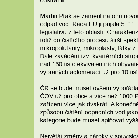
Martin Pták se zaměřil na onu novo
odpad vod. Rada EU ji přijala 5. 11.
legislativu z této oblasti. Charakteri
totiž do čistícího procesu širší spek
mikropolutanty, mikroplasty, látky z
Dále zavádění tzv. kvartérních stup
nad 150 tisíc ekvivalentních obyvat
vybraných aglomerací už pro 10 tis
ČR se bude muset ovšem vypořáda
ČOV už pro obce s více než 1000 PE
zařízení více jak dvakrát. A konečně
způsobu čištění odpadních vod jako 
kategorie bude muset splňovat vyšš
Největší změny a nároky v souvislo