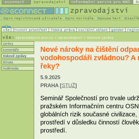
K
zpravodajstvi.ecn.cz
> zpravodajství > tiskové zprávy
zprávy
Nové nároky na čištění odpa
komentáře
vodohospodáři zvládnou? A m
tiskové zprávy
témata
řeky?
multimedia
5.9.2025
PRAHA [
STUŽ
]
Seminář Společností pro trvale udrž
pražském Informačním centru OSN s
globálních rizik současné civilizace
prostředí v důsledku činností člově
prostředí.