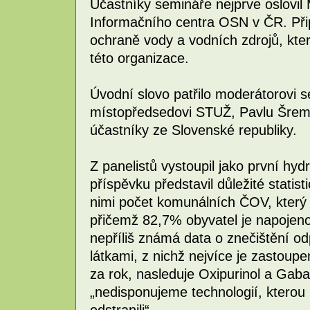
Účastníky semináře nejprve oslovil
Informačního centra OSN v ČR. Př
ochraně vody a vodních zdrojů, kte
této organizace.
Úvodní slovo patřilo moderátorovi 
místopředsedovi STUŽ, Pavlu Šremero
účastníky ze Slovenské republiky.
Z panelistů vystoupil jako první hy
příspěvku představil důležité stati
nimi počet komunálních ČOV, který d
přičemž 82,7% obyvatel je napojeno 
nepříliš známá data o znečištění o
látkami, z nichž nejvíce je zastoup
za rok, nasleduje Oxipurinol a Gaba
„nedisponujeme technologií, kterou
odstranili“.