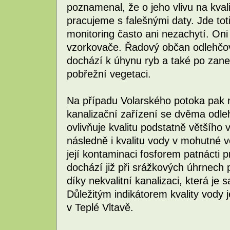
poznamenal, že o jeho vlivu na kva
pracujeme s falešnými daty. Jde tot
monitoring často ani nezachytí. Oni
vzorkovače. Řadový občan odlehčo
dochází k úhynu ryb a také po zan
pobřežní vegetaci.
Na případu Volarského potoka pak n
kanalizační zařízení se dvěma odl
ovlivňuje kvalitu podstatně většího 
následně i kvalitu vody v mohutné v
její kontaminaci fosforem patnácti 
dochází již při srážkových úhrnech
díky nekvalitní kanalizaci, která je 
Důležitým indikátorem kvality vody j
v Teplé Vltavě.