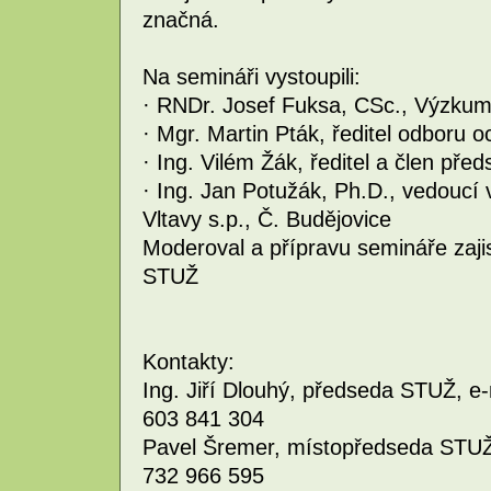
značná.
Na semináři vystoupili:
· RNDr. Josef Fuksa, CSc., Výzk
· Mgr. Martin Pták, ředitel odboru
· Ing. Vilém Žák, ředitel a člen p
· Ing. Jan Potužák, Ph.D., vedoucí
Vltavy s.p., Č. Budějovice
Moderoval a přípravu semináře zaji
STUŽ
Kontakty:
Ing. Jiří Dlouhý, předseda STUŽ, e-ma
603 841 304
Pavel Šremer, místopředseda STUŽ
732 966 595