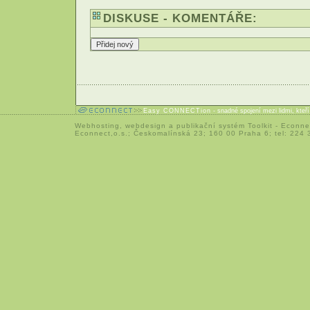
DISKUSE - KOMENTÁŘE:
Easy CONNECTion
- snadné spojení mezi lidmi, kteř
Webhosting
,
webdesign
a
publikační systém Toolkit
-
Econne
Econnect,o.s.; Českomalínská 23; 160 00 Praha 6; tel: 224