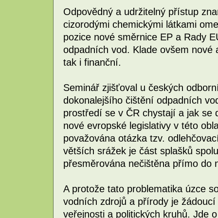
Odpovědný a udržitelný přístup zn
cizorodými chemickými látkami omez
pozice nové směrnice EP a Rady E
odpadních vod. Klade ovšem nové a
tak i finanční.
Seminář zjišťoval u českých odborní
dokonalejšího čištění odpadních vod
prostředí se v ČR chystají a jak s
nové evropské legislativy v této obla
považována otázka tzv. odlehčovac
větších srážek je část splašků spo
přesměrována nečištěna přímo do n
A protože tato problematika úzce so
vodních zdrojů a přírody je žádoucí 
veřejnosti a politických kruhů. Jde o 