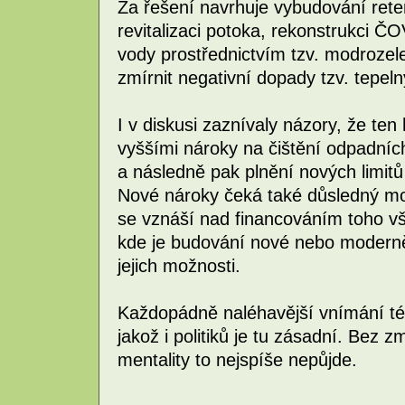
Za řešení navrhuje vybudování ret
revitalizaci potoka, rekonstrukci 
vody prostřednictvím tzv. modrozel
zmírnit negativní dopady tzv. tepel
I v diskusi zaznívaly názory, že ten
vyššími nároky na čištění odpadníc
a následně pak plnění nových limitů 
Nové nároky čeká také důsledný mo
se vznáší nad financováním toho vš
kde je budování nové nebo moderněj
jejich možnosti.
Každopádně naléhavější vnímání tét
jakož i politiků je tu zásadní. Bez
mentality to nejspíše nepůjde.