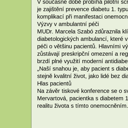
V současné době probíhá pilotní scr
je zajištění prevence diabetu 1. typ
komplikací při manifestaci onemocn
Výzvy v ambulantní péči
MUDr. Marcela Szabó zdůraznila klí
diabetologických ambulancí, které v 
péči o většinu pacientů. Hlavními 
zůstávají preskripční omezení a reg
brzdí plné využití moderní antidiabe
„Naší snahou je, aby pacient s diabe
stejně kvalitní život, jako lidé bez
Hlas pacientů
Na závěr tiskové konference se o s
Mervartová, pacientka s diabetem 1.
realitu života s tímto onemocněním