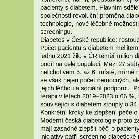
pacienty s diabetem. Hlavním sděle
společnosti revoluční proměna diabe
technologie, nové léčebné možnosti 
screeningu.
Diabetes v České republice: rostou
Počet pacientů s diabetem mellitem 
lednu 2021 žilo v ČR téměř milion 
podíl na celé populaci. Mezi 27 st
nelichotivém 5. až 6. místě, mírn
se však nejen počet nemocných, ale
jejich léčbou a sociální podporou. 
terapii v letech 2019–2023 o 66 %, 
související s diabetem stouply o 34
Konkrétní kroky ke zlepšení péče o 
Moderní česká diabetologie proto z
mají zásadně zlepšit péči o pacienty 
iniciativy patří screening diabetic