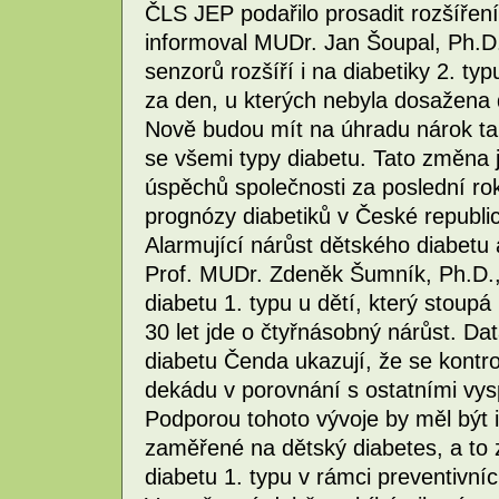
ČLS JEP podařilo prosadit rozšířen
informoval MUDr. Jan Šoupal, Ph.D.
senzorů rozšíří i na diabetiky 2. typ
za den, u kterých nebyla dosažena
Nově budou mít na úhradu nárok ta
se všemi typy diabetu. Tato změna 
úspěchů společnosti za poslední ro
prognózy diabetiků v České republi
Alarmující nárůst dětského diabetu
Prof. MUDr. Zdeněk Šumník, Ph.D., 
diabetu 1. typu u dětí, který stoupá
30 let jde o čtyřnásobný nárůst. Da
diabetu Čenda ukazují, že se kontro
dekádu v porovnání s ostatními vy
Podporou tohoto vývoje by měl být 
zaměřené na dětský diabetes, a to
diabetu 1. typu v rámci preventivníc