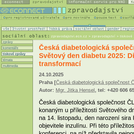
K
zpravodajstvi.ecn.cz
> zpravodajství > tiskové
zprávy
Česká diabetologická spole
komentáře
Světový den diabetu 2025: Di
tiskové zprávy
témata
transformací
multimedia
24.10.2025
Praha [
Česká diabetologická společnost
Autor:
Mgr. Jitka Hensel
, tel: +420 606 6
Česká diabetologická společnost ČL
konaným u příležitosti Světového d
na 14. listopadu, den narození sira
objevitele inzulínu. Při této příleži
konferenci, na níž představila nejno