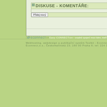
DISKUSE - KOMENTÁŘE:
Easy CONNECTion
- snadné spojení mezi lidmi, kteř
Webhosting
,
webdesign
a
publikační systém Toolkit
-
Econne
Econnect,o.s.; Českomalínská 23; 160 00 Praha 6; tel: 224