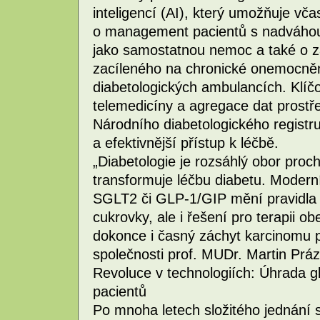
inteligencí (AI), který umožňuje vč
o management pacientů s nadváhou 
jako samostatnou nemoc a také o 
zacíleného na chronické onemocnění
diabetologických ambulancích. Klíčo
telemedicíny a agregace dat prostř
Národního diabetologického registru
a efektivnější přístup k léčbě.
„Diabetologie je rozsáhlý obor proc
transformuje léčbu diabetu. Modern
SGLT2 či GLP-1/GIP mění pravidla hr
cukrovky, ale i řešení pro terapii ob
dokonce i časný záchyt karcinomu 
společnosti prof. MUDr. Martin Prá
Revoluce v technologiích: Úhrada g
pacientů
Po mnoha letech složitého jednání 