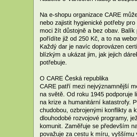
Na e-shopu organizace CARE můžete 
nebo zajistit hygienické potřeby pr
moci žít důstojně a bez obav. Balík
pořídíte již od 250 Kč, a to na we
Každý dar je navíc doprovázen cert
blízkým a ukázat jim, jak jejich dá
potřebuje.
O CARE Česká republika
CARE patří mezi nejvýznamnější me
na světě. Od roku 1945 podporuje l
na krize a humanitární katastrofy
chudobou, ozbrojenými konflikty a 
dlouhodobé rozvojové programy, je
komunit. Zaměřuje se především na ž
považuje za cestu k míru, vyššímu v