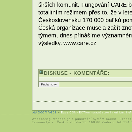
širších komunit. Fungování CARE b
totalitním režimem přes to, že v l
Československu 170 000 balíků pom
Česká organizace musela začít znov
týmem, dnes přinášíme významném
výsledky. www.care.cz
DISKUSE - KOMENTÁŘE:
Easy CONNECTion
- snadné spojení mezi lidmi, kteř
Webhosting
,
webdesign
a
publikační systém Toolkit
-
Econne
Econnect,o.s.; Českomalínská 23; 160 00 Praha 6; tel: 224