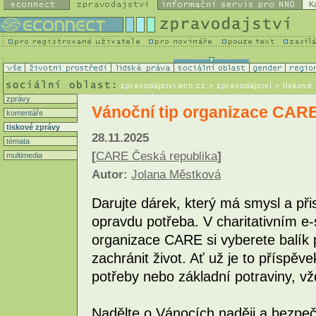
K
zpravodajstvi.ecn.cz
> zpravodajství > tiskové
zprávy
Vánoční tip organizace CARE:
komentáře
tiskové zprávy
28.11.2025
témata
[
CARE Česká republika
]
multimedia
Autor:
Jolana Městková
Darujte dárek, který má smysl a při
opravdu potřeba. V charitativním e
organizace CARE si vyberete balík
zachránit život. Ať už je to příspěv
potřeby nebo základní potraviny, v
Nadělte o Vánocích naději a bezp