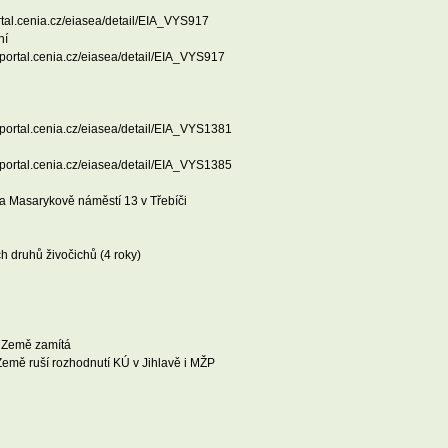
rtal.cenia.cz/eiasea/detail/EIA_VYS917
ní
/portal.cenia.cz/eiasea/detail/EIA_VYS917
/portal.cenia.cz/eiasea/detail/EIA_VYS1381
/portal.cenia.cz/eiasea/detail/EIA_VYS1385
a Masarykově náměstí 13 v Třebíči
h druhů živočichů (4 roky)
i Země zamítá
Země ruší rozhodnutí KÚ v Jihlavě i MŽP