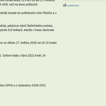
hvat města délky 11,4 km za asi 2,5 miliardy
ě nižší, než na dvou průtazích.
vytisknout
dlněji dostali do potřebných míst Třebíče a v
sta, jakými je údolí Stařečského potoka,
ploše 8,9 hektarů, kdežto v trase obchvatu
hne ve středu 27. května 2026 od 16:15 hodin
. Ovšem leták z října 2022 tvrdil, že
Kč (bez DPH) a s výstavbou 2028-2031