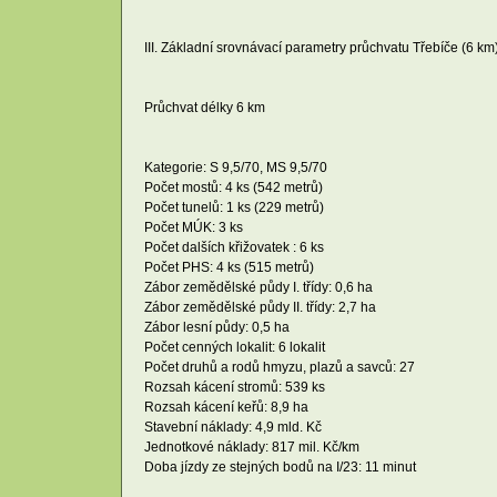
III. Základní srovnávací parametry průchvatu Třebíče (6 km
Průchvat délky 6 km
Kategorie: S 9,5/70, MS 9,5/70
Počet mostů: 4 ks (542 metrů)
Počet tunelů: 1 ks (229 metrů)
Počet MÚK: 3 ks
Počet dalších křižovatek : 6 ks
Počet PHS: 4 ks (515 metrů)
Zábor zemědělské půdy I. třídy: 0,6 ha
Zábor zemědělské půdy II. třídy: 2,7 ha
Zábor lesní půdy: 0,5 ha
Počet cenných lokalit: 6 lokalit
Počet druhů a rodů hmyzu, plazů a savců: 27
Rozsah kácení stromů: 539 ks
Rozsah kácení keřů: 8,9 ha
Stavební náklady: 4,9 mld. Kč
Jednotkové náklady: 817 mil. Kč/km
Doba jízdy ze stejných bodů na I/23: 11 minut