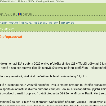
Kalendář akcí
|
Práce v NNO
|
Katalog odkazů
|
Občan
ové zprávy
é přepracovat
 dokumentaci EIA z dubna 2026 o vlivu přeložky silnice I/23 v Třebíči délky asi 6 km 
 Země a spolek Obchvat Třebíče a nově až stovky občanů, kteří žádají její doplněn
 dopravy ve městě, včetně skutečného obchvatu města délky 11,4 km.
 od té z listopadu 2022 výrazně nezměnil. Pokud státem a vedením Třebíče prosa
 a sportovní oblasti se dvěma přírodně cennými údolími a s lesoparkem, jejichž znič
 by odvedl tranzitní dopravu,“ uvádí předseda Dětí Země Miroslav Patrik, který se 
tomobilů za den, z nichž asi 9 procent tvořila těžká nákladní vozidla. Pokud by se z