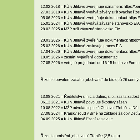
12.02.2018 = KÚ v Jihlavě zveřejňuje oznámení: https://po
27.03.2018 = KÚ v Jihlavě vydává závěry zjišťovacího říze
05.06.2023 = KÚ v Jihlavě zveřejňuje dokumentaci: https:/
15.01.2024 = KÚ v Jihlavě vydává závazné stanovisko EIA
28.03.2025 = MŽP ruší závazné stanovisko EIA
20.03.2026 = KÚ v Jihlavě zveřejňuje dokumentaci: https:/
25.03.2026 = KÚ v Jihlavě zastavuje proces EIA
17.04.2026 = KÚ v Jihlavě zveřejňuje dokumentaci: https:/
18.05.2026 = zaslání vyjádření k dokumentaci
27.05.2026 = veřejné projednání od 16:15 hodin ve Fóru n
Řízení o povolení zásahu „obchvatu“ do biotopů 26 cennýc
13.08.2021 = Ředitelství silnic a dálnic, s. p., zasílá žádost
06.12.2021 = KÚ v Jihlavě povoluje škodlivý zásah
10.08.2022 = MŽP odvolání spolků Obchvat Třebíče a Dět
27.08.2024 = Krajský soud v Brně na základě žaloby Dětí 
04.09.2025 = KÚ v Jihlavě řízení zastavuje
Řízení o umístění „obchvatu“ Třebíče (2,5 roku)