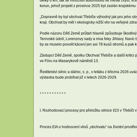
délky 6 km, tak se množství automobilů ve městě zvýší, včet
korun, jehož projekt z prosince 2025 byl zaslán krajskému ú
„Dopravně by byl obchvat Třebíče výhodný jak pro jeho obyva
kraji. Obchvat by měl i ekologicky nižší vliv na veřejné zdr
Podle názoru Dětí Země průtah hlavně způsobuje škodlivý 
Terovské údolí, Lorenzovy sady a niva řeky Jihlavy. Navíc
by se muselo povolit kácení jen asi 78 kusů stromů a pak k
Zástupci Dětí Země, spolku Obchvat Třebíče a další kritic
ve Fóru na Masarykově náměstí 13.
Ředitelství silnic a dálnic, s. p., v letáku z března 2026 u
výstavba bude probíhat již v letech 2026-2029.
* * * * * * * * * * *
I. Rozhodovací procesy pro přeložku silnice I/23 v Třebíč
Proces EIA o hodnocení vlivů „obchvatu“ na životní prostředí