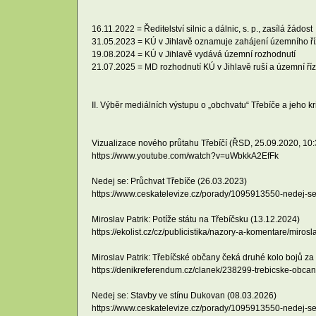
16.11.2022 = Ředitelství silnic a dálnic, s. p., zasílá žádost
31.05.2023 = KÚ v Jihlavě oznamuje zahájení územního ř
19.08.2024 = KÚ v Jihlavě vydává územní rozhodnutí
21.07.2025 = MD rozhodnutí KÚ v Jihlavě ruší a územní říz
II. Výběr mediálních výstupu o „obchvatu“ Třebíče a jeho kri
Vizualizace nového průtahu Třebíčí (ŘSD, 25.09.2020, 10:
https://www.youtube.com/watch?v=uWbkkA2EfFk
Nedej se: Průchvat Třebíče (26.03.2023)
https://www.ceskatelevize.cz/porady/1095913550-nedej-
Miroslav Patrik: Potíže státu na Třebíčsku (13.12.2024)
https://ekolist.cz/cz/publicistika/nazory-a-komentare/mirosl
Miroslav Patrik: Třebíčské občany čeká druhé kolo bojů z
https://denikreferendum.cz/clanek/238299-trebicske-obc
Nedej se: Stavby ve stínu Dukovan (08.03.2026)
https://www.ceskatelevize.cz/porady/1095913550-nedej