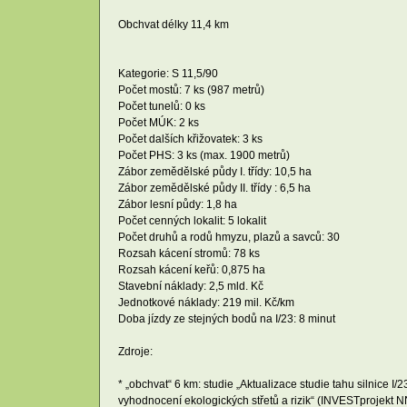
Obchvat délky 11,4 km
Kategorie: S 11,5/90
Počet mostů: 7 ks (987 metrů)
Počet tunelů: 0 ks
Počet MÚK: 2 ks
Počet dalších křižovatek: 3 ks
Počet PHS: 3 ks (max. 1900 metrů)
Zábor zemědělské půdy I. třídy: 10,5 ha
Zábor zemědělské půdy II. třídy : 6,5 ha
Zábor lesní půdy: 1,8 ha
Počet cenných lokalit: 5 lokalit
Počet druhů a rodů hmyzu, plazů a savců: 30
Rozsah kácení stromů: 78 ks
Rozsah kácení keřů: 0,875 ha
Stavební náklady: 2,5 mld. Kč
Jednotkové náklady: 219 mil. Kč/km
Doba jízdy ze stejných bodů na I/23: 8 minut
Zdroje:
* „obchvat“ 6 km: studie „Aktualizace studie tahu silnice I/
vyhodnocení ekologických střetů a rizik“ (INVESTprojekt 