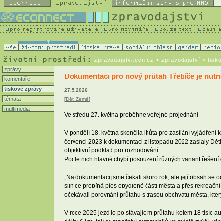
zpravodajstvi.ecn.cz
> zpravodajství > tisk
zprávy
Dokumentaci pro nový průtah Třebíče je nutn
komentáře
tiskové zprávy
27.5.2026
témata
[
Děti Země
]
multimedia
Ve středu 27. května proběhne veřejné projednání
V pondělí 18. května skončila lhůta pro zasílání vyjádření k
červenci 2023 k dokumentaci z listopadu 2022 zaslaly Děti
objektivní podklad pro rozhodování.
Podle nich hlavně chybí posouzení různých variant řešení
„Na dokumentaci jsme čekali skoro rok, ale její obsah se
silnice probíhá přes obydlené části města a přes rekreační
očekávali porovnání průtahu s trasou obchvatu města, který
V roce 2025 jezdilo po stávajícím průtahu kolem 18 tisíc au