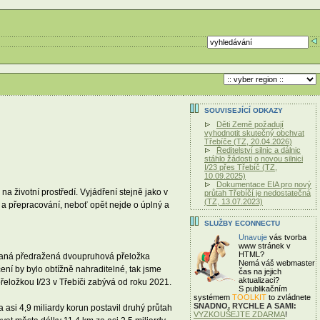
SOUVISEJÍCÍ ODKAZY
Děti Země požadují
vyhodnotit skutečný obchvat
Třebíče (TZ, 20.04.2026)
Ředitelství silnic a dálnic
stáhlo žádosti o novou silnici
I/23 přes Třebíč (TZ,
10.09.2025)
Dokumentace EIA pro nový
na životní prostředí. Vyjádření stejně jako v
průtah Třebíčí je nedostatečná
(TZ, 13.07.2023)
í a přepracování, neboť opět nejde o úplný a
SLUŽBY ECONNECTU
Unavuje
vás tvorba
www stránek v
HTML?
zovaná předražená dvoupruhová přeložka
Nemá váš webmaster
ení by bylo obtížně nahraditelné, tak jsme
čas
na jejich
aktualizaci?
přeložkou I/23 v Třebíči zabývá od roku 2021.
S publikačním
systémem
TOOLKIT
to zvládnete
SNADNO, RYCHLE A SAMI:
a asi 4,9 miliardy korun postavil druhý průtah
VYZKOUŠEJTE ZDARMA
!