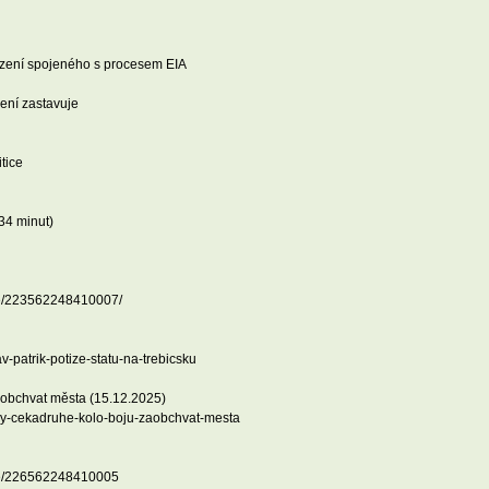
ízení spojeného s procesem EIA
ení zastavuje
tice
34 minut)
se/223562248410007/
av-patrik-potize-statu-na-trebicsku
a obchvat města (15.12.2025)
any-cekadruhe-kolo-boju-zaobchvat-mesta
-se/226562248410005