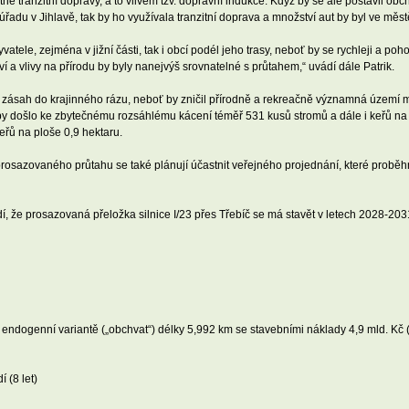
ně tranzitní dopravy, a to vlivem tzv. dopravní indukce. Když by se ale postavil obc
řadu v Jihlavě, tak by ho využívala tranzitní doprava a množství aut by byl ve měst
tele, zejména v jižní části, tak i obcí podél jeho trasy, neboť by se rychleji a poho
aví a vlivy na přírodu by byly nanejvýš srovnatelné s průtahem,“ uvádí dále Patrik.
zásah do krajinného rázu, neboť by zničil přírodně a rekreačně významná území mě
 by došlo ke zbytečnému rozsáhlému kácení téměř 531 kusů stromů a dále i keřů na 
eřů na ploše 0,9 hektaru.
i prosazovaného průtahu se také plánují účastnit veřejného projednání, které probě
vádí, že prosazovaná přeložka silnice I/23 přes Třebíč se má stavět v letech 2028-2031
i v endogenní variantě („obchvat“) délky 5,992 km se stavebními náklady 4,9 mld. 
 (8 let)