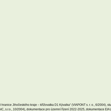
23 hranice Jihočeského kraje – křižovatka D1 Kývalka“ (VIAPONT s. r. o., 6/2004), stu
NNC, s.r.o., 10/2004), dokumentace pro územní řízení 2022-2025, dokumentace EIA