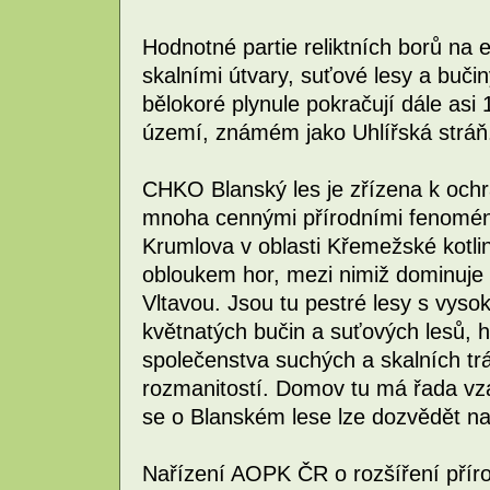
Hodnotné partie reliktních borů na
skalními útvary, suťové lesy a buč
bělokoré plynule pokračují dále asi 
území, známém jako Uhlířská stráň
CHKO Blanský les je zřízena k ochr
mnoha cennými přírodními fenomén
Krumlova v oblasti Křemežské kotl
obloukem hor, mezi nimiž dominuje 
Vltavou. Jsou tu pestré lesy s vys
květnatých bučin a suťových lesů, 
společenstva suchých a skalních tr
rozmanitostí. Domov tu má řada vzác
se o Blanském lese lze dozvědět na
Nařízení AOPK ČR o rozšíření přír