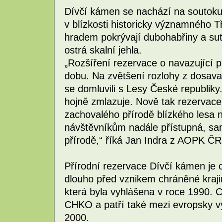
Dívčí kámen se nachází na soutok
v blízkosti historicky významného 
hradem pokrývají dubohabřiny a suť
ostrá skalní jehla.
„Rozšíření rezervace o navazující př
dobu. Na zvětšení rozlohy z dosav
se domluvili s Lesy České republiky. 
hojně zmlazuje. Nově tak rezervac
zachovalého přírodě blízkého lesa n
návštěvníkům nadále přístupná, sam
přírodě,“ říká Jan Indra z AOPK ČR
Přírodní rezervace Dívčí kámen je c
dlouho před vznikem chráněné kraji
která byla vyhlášena v roce 1990. 
CHKO a patří také mezi evropsky v
2000.