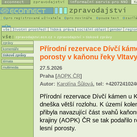
K
zpravodajstvi.ecn.cz
> zpravodajství > tiskové zprávy
zprávy
Přírodní rezervace Dívčí káme
komentáře
porosty v kaňonu řeky Vltav
tiskové zprávy
témata
27.5.2026
multimedia
Praha [
AOPK ČR
]
Autor:
Karolína Šůlová
, tel: +4207241024
Přírodní rezervace Dívčí kámen u
dneška větší rozlohu. K území kole
přibyla navazující část svahů kaňon
krajiny (AOPK) ČR se tak podařilo r
lesní porosty.