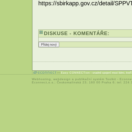
https://sbirkapp.gov.cz/detail/S
DISKUSE - KOMENTÁŘE:
Easy CONNECTion
- snadné spojení mezi lidmi, kteř
Webhosting
,
webdesign
a
publikační systém Toolkit
-
Econne
Econnect,o.s.; Českomalínská 23; 160 00 Praha 6; tel: 224