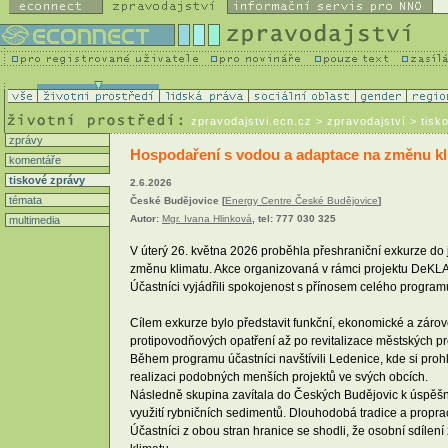
zpravodajstvi.ecn.cz
> zpravodajství > tisk
zprávy
Hospodaření s vodou a adaptace na změnu klim
komentáře
tiskové zprávy
2.6.2026
témata
České Budějovice [
Energy Centre České Budějovice
]
Autor:
Mgr. Ivana Hlinková
, tel: 777 030 325
multimedia
V úterý 26. května 2026 proběhla přeshraniční exkurze do 
změnu klimatu. Akce organizovaná v rámci projektu DeKL
Účastníci vyjádřili spokojenost s přínosem celého progra
Cílem exkurze bylo představit funkční, ekonomické a záro
protipovodňových opatření až po revitalizace městských p
Během programu účastníci navštívili Ledenice, kde si prohlé
realizaci podobných menších projektů ve svých obcích.
Následně skupina zavítala do Českých Budějovic k úspěšně
využití rybničních sedimentů. Dlouhodobá tradice a propra
Účastníci z obou stran hranice se shodli, že osobní sdílen