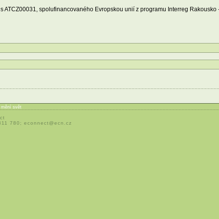
 ATCZ00031, spolufinancovaného Evropskou unií z programu Interreg Rakousko 
í mění svět
ct
 311 780;
econnect@ecn.cz