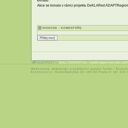
klimatu.
Akce se konala v rámci projektu DeKLARed ADAPTRegions
DISKUSE - KOMENTÁŘE:
Easy CONNECTion
- snadné spojení mezi lidmi, kteř
Webhosting
,
webdesign
a
publikační systém Toolkit
-
Econne
Econnect,o.s.; Českomalínská 23; 160 00 Praha 6; tel: 224