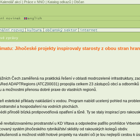
Kalendář akcí
|
Práce v NNO
|
Katalog odkazů
|
Občan
ové zprávy
atu: Jihočeské projekty inspirovaly starosty z obou stran hran
jižních Čech zaměřená na praktická řešení v oblasti modrozelené infrastruktury, za
ARed ADAPTRegions (ATCZ00031) propojila celkem 23 zástupců obcí a odborníků 
mu a možnostmi přenosu dobré praxe do vlastních regionů.
veň estetické příklady nakládání s vodou. Program nabídl ucelený pohled na proble
rostranství a hospodaření na vodních plochách.
dli přírodě blízká protipovodňová opatření a tůně. Ty se staly inspirací pro rakousko
 revitalizovanému prostranství u KD Vltava a odpoledne patřilo prohlídce Vrbens
covaný systém jihočeského rybníkářství sklidily od rakouských kolegů obdiv.
í zkušeností a možnost vidět hotové projekty na vlastní oči je tou nejlepší cestou 