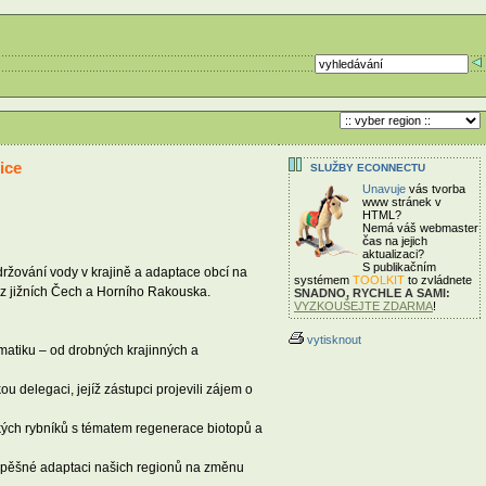
ice
SLUŽBY ECONNECTU
Unavuje
vás tvorba
www stránek v
HTML?
Nemá váš webmaster
čas
na jejich
aktualizaci?
S publikačním
držování vody v krajině a adaptace obcí na
systémem
TOOLKIT
to zvládnete
z jižních Čech a Horního Rakouska.
SNADNO, RYCHLE A SAMI:
VYZKOUŠEJTE ZDARMA
!
vytisknout
matiku – od drobných krajinných a
u delegaci, jejíž zástupci projevili zájem o
kých rybníků s tématem regenerace biotopů a
k úspěšné adaptaci našich regionů na změnu