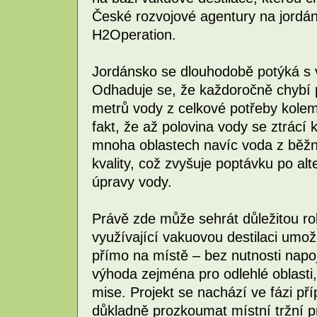
České rozvojové agentury na jordán
H2Operation.
Jordánsko se dlouhodobě potýká s
Odhaduje se, že každoročně chybí př
metrů vody z celkové potřeby kolem 
fakt, že až polovina vody se ztrácí k
mnoha oblastech navíc voda z běžn
kvality, což zvyšuje poptávku po alt
úpravy vody.
Právě zde může sehrát důležitou roli
využívající vakuovou destilaci umo
přímo na místě – bez nutnosti napoj
výhoda zejména pro odlehlé oblasti
mise. Projekt se nachází ve fázi pří
důkladně prozkoumat místní tržní pr