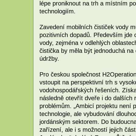
lépe proniknout na trh a místním p
technologiím.
Zavedení mobilních čističek vody 
pozitivních dopadů. Především jde o
vody, zejména v odlehlých oblastec
čistička by měla být jednoduchá na
údržby.
Pro českou společnost H2Operation p
vstoupit na perspektivní trh s vyso
vodohospodářských řešeních. Získ
následně otevřít dveře i do dalších
problémům. „Ambicí projektu není 
technologie, ale vybudování dlouh
jordánským sektorem. Do budoucna s
zařízení, ale i s možností jejich č