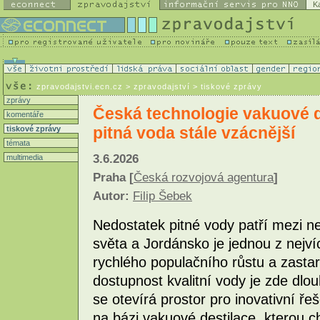
K
zpravodajstvi.ecn.cz
> zpravodajství > tiskové zprávy
zprávy
Česká technologie vakuové des
komentáře
pitná voda stále vzácnější
tiskové zprávy
témata
3.6.2026
multimedia
Praha [
Česká rozvojová agentura
]
Autor:
Filip Šebek
Nedostatek pitné vody patří mezi 
světa a Jordánsko je jednou z nej
rychlého populačního růstu a zastar
dostupnost kvalitní vody je zde dlou
se otevírá prostor pro inovativní ře
na bázi vakuové destilace, kterou