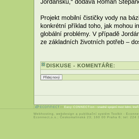
Jordánsku,“ dodává Roman Štěpáne
Projekt mobilní čističky vody na báz
konkrétní příklad toho, jak mohou in
globální problémy. V případě Jordán
ze základních životních potřeb – dos
DISKUSE - KOMENTÁŘE:
Easy CONNECTion
- snadné spojení mezi lidmi, kteř
Webhosting
,
webdesign
a
publikační systém Toolkit
-
Econne
Econnect,o.s.; Českomalínská 23; 160 00 Praha 6; tel: 224