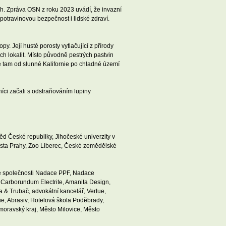
ch. Zpráva OSN z roku 2023 uvádí, že invazní
 potravinovou bezpečnost i lidské zdraví.
y. Její husté porosty vytlačující z přírody
ch lokalit. Místo původně pestrých pastvin
e tam od slunné Kalifornie po chladné území
níci začali s odstraňováním lupiny
d České republiky, Jihočeské univerzity v
ěsta Prahy, Zoo Liberec, České zemědělské
le společnosti Nadace PPF, Nadace
Carborundum Electrite, Amanita Design,
a & Trubač, advokátní kancelář, Vertue,
e, Abrasiv, Hotelová škola Poděbrady,
omoravský kraj, Město Milovice, Město