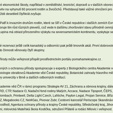
né ekonomické škody, například v zemědělství, lesnictví, dopravě a v dalších obore
liv na vyhynutí 60 procent rostlin a živočichů. Představují také vážné ohrožení pro
 desetiletí čtyřikrát zvyšuje.
ří k invazním druhům rostlin, které se šíří v České republice i dalších zemích Evrop
oruje tím růst různých plevelů, což vede k dalšímu zhoršování stavu přírodně cenný
 Lupina má oblast přirozeného výskytu na severoamerickém kontinentu, vyskytuje s
 rezervaci ještě celík kanadský a odborníci pak ještě trnovník akát. První dobrovol
to činnosti věnovaly čtyři skupiny.
írody může veřejnost přispět prostřednictvím portálu pomahamekrajine.cz .
ných s ochranou přírody spolupracuje s experty z Biologického centra Akademie vě
 biologie obratlovců Akademie věd České republiky, Botanické zahrady hlavního m
 univerzity v Brně a dalších odborných institucí.
Akademie věd ČR v rámci programu Strategie AV 21, Záchrana a obnova krajiny, dá
D, CTP, Nadace O, Nadační fond rodiny Malých, Accace, Nadace Tipsport, ČEPS, 
ornbach, Printwell, Delta Light Czech, LaNiche, Payton Legal, Projan Service, Bříz
EZ, Megabooks CZ, Net4Gas, Pivovar Zubr, Cestovní kancelář Periscope Skandinávi
rostředí, Agentura ochrany přírody a krajiny České republiky, Středočeský kraj, Jih
, milovická Mateřská škola Kostička, sdružení Přátelé a rodáci Milovic i veřejnost.