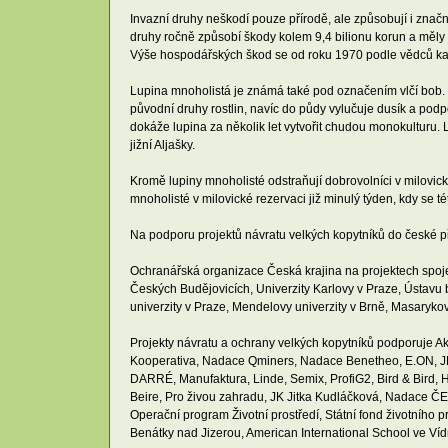
Invazní druhy neškodí pouze přírodě, ale způsobují i znač
druhy ročně způsobí škody kolem 9,4 bilionu korun a měly v
Výše hospodářských škod se od roku 1970 podle vědců každé
Lupina mnoholistá je známá také pod označením vlčí bob. Pat
původní druhy rostlin, navíc do půdy vylučuje dusík a podp
dokáže lupina za několik let vytvořit chudou monokulturu.
jižní Aljašky.
Kromě lupiny mnoholisté odstraňují dobrovolníci v milovické
mnoholisté v milovické rezervaci již minulý týden, kdy se té
Na podporu projektů návratu velkých kopytníků do české př
Ochranářská organizace Česká krajina na projektech spoje
Českých Budějovicích, Univerzity Karlovy v Praze, Ústavu
univerzity v Praze, Mendelovy univerzity v Brně, Masarykovy
Projekty návratu a ochrany velkých kopytníků podporuje 
Kooperativa, Nadace Qminers, Nadace Benetheo, E.ON, JR
DARRÉ, Manufaktura, Linde, Semix, ProfiG2, Bird & Bird, H
Beire, Pro živou zahradu, JK Jitka Kudláčková, Nadace Č
Operační program Životní prostředí, Státní fond životního p
Benátky nad Jizerou, American International School ve Vídni