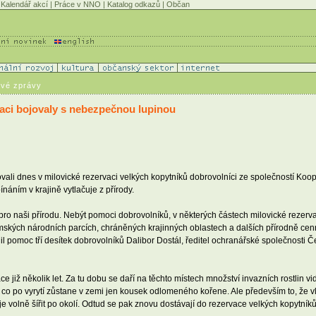
Kalendář akcí
|
Práce v NNO
|
Katalog odkazů
|
Občan
ové zprávy
vaci bojovaly s nebezpečnou lupinou
ali dnes v milovické rezervaci velkých kopytníků dobrovolníci ze společností Koop
áním v krajině vytlačuje z přírody.
o pro naši přírodu. Nebýt pomoci dobrovolníků, v některých částech milovické rezerv
uzemských národních parcích, chráněných krajinných oblastech a dalších přírodně cen
il pomoc tří desítek dobrovolníků Dalibor Dostál, ředitel ochranářské společnosti Če
ce již několik let. Za tu dobu se daří na těchto místech množství invazních rostlin v
, co po vyrytí zůstane v zemi jen kousek odlomeného kořene. Ale především to, že v
je volně šířit po okolí. Odtud se pak znovu dostávají do rezervace velkých kopytníků,