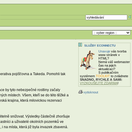
SLUŽBY ECONNECTU
Unavuje
vás tvorba
www stránek v
HTML?
Nemá váš webmaster
čas
na jejich
aktualizaci?
S publikačním
erativa pojišťovna a Takeda. Pomohli tak
systémem
TOOLKIT
to zvládnete
SNADNO, RYCHLE A SAMI:
VYZKOUŠEJTE ZDARMA
!
ace by tyto nebezpečné rostliny začaly
vytisknout
ných místech. Všem, kteří se do této těžké a
ská krajina, která milovickou rezervaci
iditelně snižovat. Výsledky částečně zhoršuje
lastníci a uživatelé okolních pozemků ve
 i na místa, která již byla invazek zbavená.