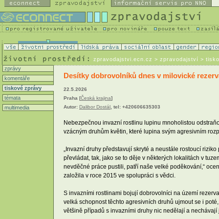
zpravodajstvi.ecn.cz
> zpravodajství > tisk
zprávy
Desítky dobrovolníků dnes v milovické rezer
komentáře
tiskové zprávy
22.5.2026
témata
Praha [
Česká krajina
]
Autor:
Dalibor Dostál
, tel: +420606635303
multimedia
Nebezpečnou invazní rostlinu lupinu mnoholistou odstraňov
vzácným druhům květin, které lupina svým agresivním rozpín
„Invazní druhy představují skryté a neustále rostoucí rizik
převládat, tak, jako se to děje v některých lokalitách v t
nevděčné práce pustili, patří naše velké poděkování,“ ocen
založila v roce 2015 ve spolupráci s vědci.
S invazními rostlinami bojují dobrovolníci na území rezerva
velká schopnost těchto agresivních druhů ujmout se i poté
většině případů s invazními druhy nic nedělají a nechávají 