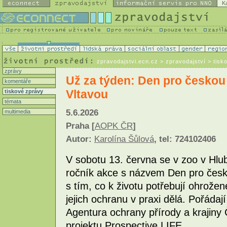
K
zpravodajstvi.ecn.cz
> zpravodajství > tisk
zprávy
Už za týden: Den pro českou
komentáře
Vltavou
tiskové zprávy
témata
5.6.2026
multimedia
Praha [
AOPK ČR
]
Autor:
Karolína Šůlová
, tel: 724102406
V sobotu 13. června se v zoo v Hlu
ročník akce s názvem Den pro česk
s tím, co k životu potřebují ohrožen
jejich ochranu v praxi dělá. Pořádaj
Agentura ochrany přírody a krajiny
projektu Prospective LIFE.