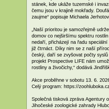
stánek, kde ukáže tuzemské i invaz
čemu jsou v krajině mokřady. Douf
zaujme“ popisuje Michaela Jerhoto
„Naší prioritou je samozřejmě udrže
domov co nejširšímu spektru rostlin
nedaří, přicházejí na řadu speciáln
již čtrnáct. Díky nim se z naší přír
český, daří se zvyšovat počty sysl
projekt Prospective LIFE nám umožň
rostliny a živočichy,“ dodává Jindřiš
Akce proběhne v sobotu 13. 6. 2026
Celý program: https://zoohluboka.c
Společná tisková zpráva Agentury o
Jihočeské zoologické zahrady Hlub