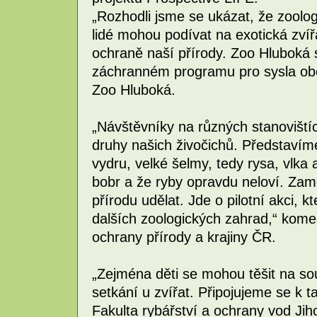
„Rozhodli jsme se ukázat, že zoolo
lidé mohou podívat na exotická zvíř
ochraně naší přírody. Zoo Hluboká s
záchranném programu pro sysla ob
Zoo Hluboká.
„Návštěvníky na různých stanovišt
druhy našich živočichů. Představím
vydru, velké šelmy, tedy rysa, vlka
bobr a že ryby opravdu neloví. Zam
přírodu udělat. Jde o pilotní akci, k
dalších zoologických zahrad,“ komen
ochrany přírody a krajiny ČR.
„Zejména děti se mohou těšit na sou
setkání u zvířat. Připojujeme se k
Fakulta rybářství a ochrany vod Jiho