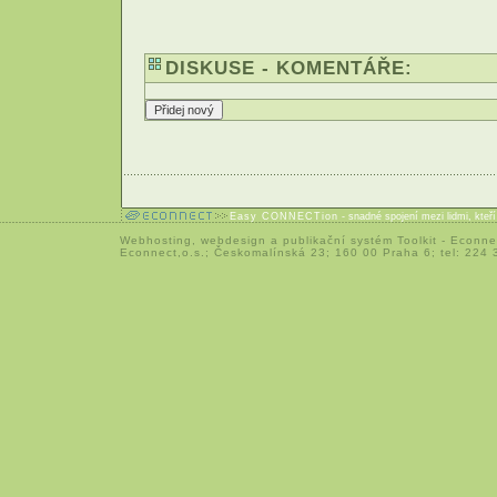
DISKUSE - KOMENTÁŘE:
Easy CONNECTion
- snadné spojení mezi lidmi, kteř
Webhosting
,
webdesign
a
publikační systém Toolkit
-
Econne
Econnect,o.s.; Českomalínská 23; 160 00 Praha 6; tel: 224