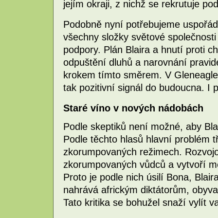
jejím okraji, z nichž se rekrutuje p
Podobně nyní potřebujeme uspořád
všechny složky světové společnosti 
podpory. Plán Blaira a hnutí proti 
odpuštění dluhů a narovnání pravid
krokem tímto směrem. V Gleneagles 
tak pozitivní signál do budoucna. I 
Staré víno v nových nádobách
Podle skeptiků není možné, aby Blai
Podle těchto hlasů hlavní problém t
zkorumpovaných režimech. Rozvoj
zkorumpovaných vůdců a vytvoří mezi 
Proto je podle nich úsilí Bona, Bla
nahrává africkým diktátorům, obyva
Tato kritika se bohužel snaží vylít v