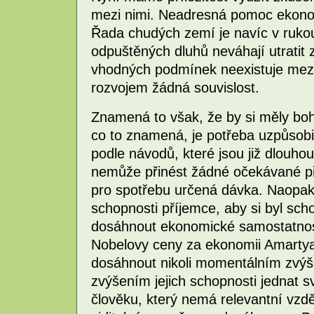
mezi nimi. Neadresná pomoc ekono
Řada chudých zemí je navíc v rukou 
odpuštěných dluhů neváhají utratit 
vhodných podmínek neexistuje mez
rozvojem žádná souvislost.
Znamená to však, že by si měly boh
co to znamená, je potřeba uzpůsobit
podle návodů, které jsou již dlouho
nemůže přinést žádné očekávané p
pro spotřebu určená dávka. Naopak 
schopnosti příjemce, aby si byl s
dosáhnout ekonomické samostatnosti
Nobelovy ceny za ekonomii Amartya
dosáhnout nikoli momentálním zvýše
zvýšením jejich schopnosti jednat 
člověku, který nemá relevantní vzdě