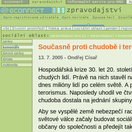
K
zpravodajstvi.ecn.cz
> zpravodajství > koment
zprávy
Současně proti chudobě i te
komentáře
tiskové zprávy
13. 7. 2005 - Ondřej Císař
témata
multimedia
Hospodářská krize 30. let 20. stol
chudých lidí. Právě na nich stavěl 
dnes milióny lidí po celém světě. A 
terorismus. Naposledy uhodil ve čtv
chudoba dostala na jednání skupin
Aby se vyspělé země nebezpečí radik
světové válce začaly budovat sociál
občany do společnosti a předejít t