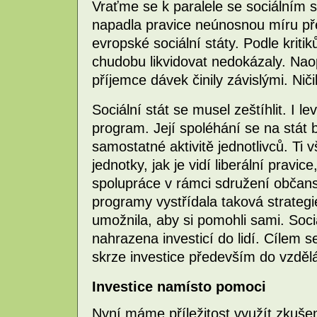
Vraťme se k paralele se sociálním st
napadla pravice neúnosnou míru pře
evropské sociální státy. Podle krit
chudobu likvidovat nedokázaly. Naop
příjemce dávek činily závislými. Nič
Sociální stát se musel zeštíhlit. I l
program. Její spoléhání se na stát
samostatné aktivitě jednotlivců. Ti
jednotky, jak je vidí liberální pravic
spolupráce v rámci sdružení občan
programy vystřídala taková strateg
umožnila, aby si pomohli sami. Soci
nahrazena investicí do lidí. Cílem se
skrze investice především do vzděl
Investice namísto pomoci
Nyní máme příležitost využít zkušeno