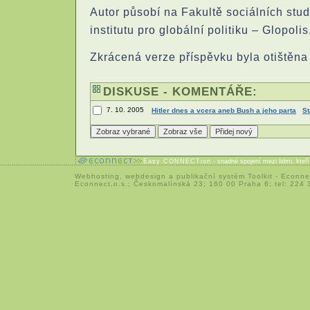
Autor působí na Fakultě sociálních stu
institutu pro globální politiku – Glopolis
Zkrácená verze příspěvku byla otištěn
DISKUSE - KOMENTÁŘE:
7. 10. 2005
Hitler dnes a vcera aneb Bush a jeho parta
St
Easy CONNECTion
- snadné spojení mezi lidmi, kteř
Webhosting
,
webdesign
a
publikační systém Toolkit
-
Econne
Econnect,o.s.; Českomalínská 23; 160 00 Praha 6; tel: 224