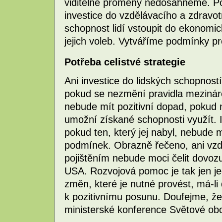
viditelné proměny nedosáhneme. P
investice do vzdělávacího a zdravo
schopnost lidí vstoupit do ekonomic
jejich voleb. Vytváříme podmínky p
Potřeba celistvé strategie
Ani investice do lidských schopnost
pokud se nezmění pravidla meziná
nebude mít pozitivní dopad, pokud n
umožní získané schopnosti využít. 
pokud ten, který jej nabyl, nebude m
podmínek. Obrazně řečeno, ani vz
pojištěním nebude moci čelit dovoz
USA. Rozvojová pomoc je tak jen je
změn, které je nutné provést, má-li 
k pozitivnímu posunu. Doufejme, že 
ministerské konference Světové ob