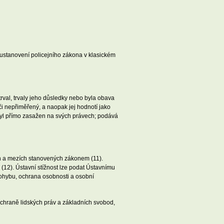
 ustanovení policejního zákona v klasickém
rval, trvaly jeho důsledky nebo byla obava
i nepřiměřený, a naopak jej hodnotí jako
 byl přímo zasažen na svých právech; podává
ech a mezích stanovených zákonem (11).
(12). Ústavní stížnost lze podat Ústavnímu
pohybu, ochrana osobnosti a osobní
 ochraně lidských práv a základních svobod,