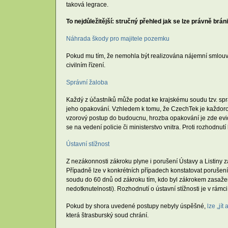
taková legrace.
To nejdůležitější: stručný přehled jak se lze právně bráni
Náhrada škody pro majitele pozemku
Pokud mu tím, že nemohla být realizována nájemní smlouva
civilním řízení.
Správní žaloba
Každý z účastníků může podat ke krajskému soudu tzv. sprá
jeho opakování. Vzhledem k tomu, že CzechTek je každoročn
vzorový postup do budoucnu, hrozba opakování je zde evid
se na vedení policie či ministerstvo vnitra. Proti rozhodnu
Ústavní stížnost
Z nezákonnosti zákroku plyne i porušení Ústavy a Listiny 
Případně lze v konkrétních případech konstatovat porušen
soudu do 60 dnů od zákroku tím, kdo byl zákrokem zasažen 
nedotknutelnosti). Rozhodnutí o ústavní stížnosti je v rám
Pokud by shora uvedené postupy nebyly úspěšné,
lze „jít
která štrasburský soud chrání.