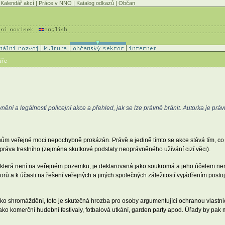
Kalendář akcí
|
Práce v NNO
|
Katalog odkazů
|
Občan
áře
nění a legálnosti policejní akce a přehled, jak se lze právně bránit. Autorka je pr
ům veřejné moci nepochybně prokázán. Právě a jedině tímto se akce stává tím, co
 práva trestního (zejména skutkové podstaty neoprávněného užívání cizí věci).
která není na veřejném pozemku, je deklarovaná jako soukromá a jeho účelem nen
rů a k účasti na řešení veřejných a jiných společných záležitostí vyjádřením post
ako shromáždění, toto je skutečná hrozba pro osoby argumentující ochranou vlastni
o komerční hudební festivaly, fotbalová utkání, garden party apod. Úřady by pak