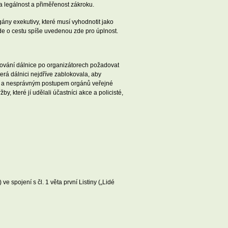
 legálnost a přiměřenost zákroku.
rgány exekutivy, které musí vyhodnotit jako
 jde o cestu spíše uvedenou zde pro úplnost.
okování dálnice po organizátorech požadovat
terá dálnici nejdříve zablokovala, aby
m a nesprávným postupem orgánů veřejné
y, které jí udělali účastníci akce a policisté,
e spojení s čl. 1 věta první Listiny („Lidé