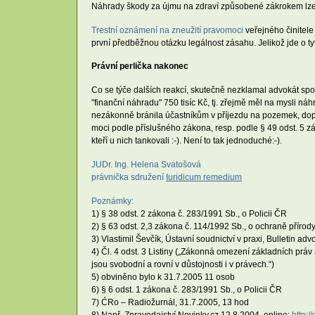
Náhrady škody za újmu na zdraví způsobené zákrokem lze u
Trestní oznámení na zneužití pravomoci
veřejného činitele 
první předběžnou otázku legálnost zásahu. Jelikož jde o tyté
Právní perlička nakonec
Co se týče dalších reakcí, skutečně nezklamal advokát spo
"finanční náhradu" 750 tisíc Kč, tj. zřejmě měl na mysli náh
nezákonně bránila účastníkům v příjezdu na pozemek, d
moci podle příslušného zákona, resp. podle § 49 odst. 5 záko
kteří u nich tankovali :-). Není to tak jednoduché:-).
JUDr. Ing. Helena Svatošová
právnička sdružení
Iuridicum remedium
Poznámky:
1) § 38 odst. 2 zákona č. 283/1991 Sb., o Policii ČR
2) § 63 odst. 2,3 zákona č. 114/1992 Sb., o ochraně přírody
3) Vlastimil Ševčík, Ústavní soudnictví v praxi, Bulletin advo
4) Čl. 4 odst. 3 Listiny („Zákonná omezení základních práv a
jsou svobodní a rovní v důstojnosti i v právech.“)
5) obviněno bylo k 31.7.2005 11 osob
6) § 6 odst. 1 zákona č. 283/1991 Sb., o Policii ČR
7) ĆRo – Radiožurnál, 31.7.2005, 13 hod
8) Např. Zpravodajství Novinky.cz 12.8.2004, online:
http:/