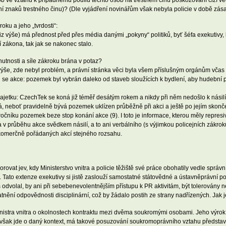
í znaků trestného činu)? (Dle vyjádření novinářům však nebyla policie v době zás
oku a jeho „tvrdosti“:
z výše) má přednost před přes média danými „pokyny“ politiků, byť šéfa exekutivy, k
 zákona, tak jak se nakonec stalo.
 nutnosti a síle zákroku brána v potaz?
ýše, zde nebyl problém, a právní stránka věci byla všem příslušným orgánům vč
se akce: pozemek byl vybrán daleko od staveb sloužících k bydlení, aby hudební pr
jetku: CzechTek se koná již téměř desátým rokem a nikdy při něm nedošlo k násilí 
 neboť pravidelně bývá pozemek uklízen průběžně při akci a ještě po jejím skončen
očníku pozemek beze stop konání akce (9). I toto je informace, kterou měly represiv
 v průběhu akce svědkem násilí, a to ani verbálního (s výjimkou policejních zákroků a
 komerčně pořádaných akcí stejného rozsahu.
vat jev, kdy Ministerstvo vnitra a policie těžiště své práce obohatily vedle správn
). Tato extenze exekutivy si jistě zaslouží samostatné státovědné a ústavněprávní po
as odvolal, by ani při sebebenevolentnějším přístupu k PR aktivitám, být tolerovány 
atnění odpovědnosti disciplinární, což by žádalo postih ze strany nadřízených. Jak 
inistra vnitra o okolnostech kontraktu mezi dvěma soukromými osobami. Jeho výrok 
d však jde o daný kontext, má takové posuzování soukromoprávního vztahu představi