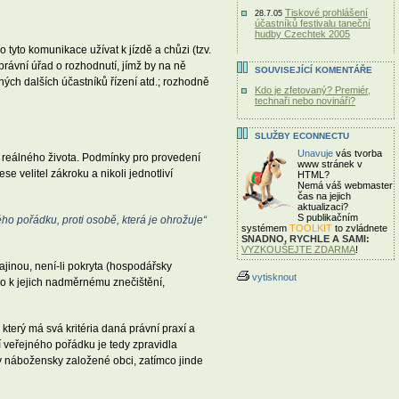
Tiskové prohlášení
28.7.05
účastníků festivalu taneční
hudby Czechtek 2005
tyto komunikace užívat k jízdě a chůzi (tzv.
rávní úřad o rozhodnutí, jímž by na ně
SOUVISEJÍCÍ KOMENTÁŘE
ých dalších účastníků řízení atd.; rozhodně
Kdo je zfetovaný? Premiér,
technaři nebo novináři?
SLUŽBY ECONNECTU
Unavuje
vás tvorba
e reálného života. Podmínky pro provedení
www stránek v
 velitel zákroku a nikoli jednotliví
HTML?
Nemá váš webmaster
čas
na jejich
aktualizaci?
S publikačním
ho pořádku, proti osobě, která je ohrožuje“
systémem
TOOLKIT
to zvládnete
SNADNO, RYCHLE A SAMI:
VYZKOUŠEJTE ZDARMA
!
jinou, není-li pokryta (hospodářsky
vytisknout
o k jejich nadměrnému znečištění,
který má svá kritéria daná právní praxí a
í veřejného pořádku je tedy zpravidla
z“ v nábožensky založené obci, zatímco jinde