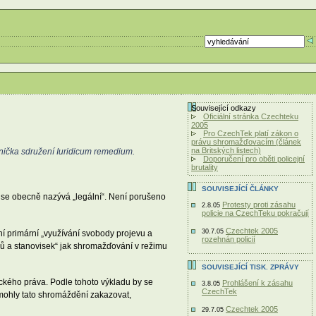
Související odkazy
Oficiální stránka Czechteku
2005
Pro CzechTek platí zákon o
právu shromažďovacím (článek
na Britských listech)
ávnička sdružení Iuridicum remedium.
Doporučení pro oběti policejní
brutality
SOUVISEJÍCÍ ČLÁNKY
 se obecně nazývá „legální“. Není porušeno
Protesty proti zásahu
2.8.05
policie na CzechTeku pokračují
Czechtek 2005
30.7.05
í primární „využívání svobody projevu a
rozehnán policií
ojů a stanovisek“ jak shromažďování v režimu
SOUVISEJÍCÍ TISK. ZPRÁVY
ckého práva. Podle tohoto výkladu by se
Prohlášení k zásahu
3.8.05
CzechTek
 mohly tato shromáždění zakazovat,
Czechtek 2005
29.7.05