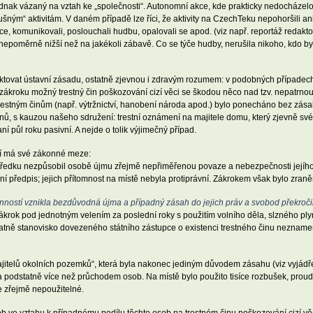
 jednak vázaný na vztah ke „společnosti“. Autonomní akce, kde prakticky nedocházel
šným“ aktivitám. V daném případě lze říci, že aktivity na CzechTeku nepohoršili an
ouce, komunikovali, poslouchali hudbu, opalovali se apod. (viz např. reportáž red
nepoměrně nižší než na jakékoli zábavě. Co se týče hudby, nerušila nikoho, kdo by 
ektovat ústavní zásadu, ostatně zjevnou i zdravým rozumem: v podobných případech
kroku možný trestný čin poškozování cizí věci se škodou něco nad tzv. nepatrnou šk
ným trestným činům (např. výtržnictví, hanobení národa apod.) bylo ponecháno bez z
čanů, s kauzou našeho sdružení: trestní oznámení na majitele domu, který zjevně sv
ní půl roku pasivní. A nejde o tolik výjimečný případ.
ní má své zákonné meze:
středku nezpůsobil osobě újmu zřejmě nepřiměřenou povaze a nebezpečnosti jejího 
ní předpis; jejich přítomnost na místě nebyla protiprávní. Zákrokem však bylo zra
činností vznikla bezdůvodná újma a případný zásah do jejich práv a svobod překroč
 zákrok pod jednotným velením za poslední roky s použitím volního děla, slzného 
tně stanovisko dovezeného státního zástupce o existenci trestného činu neznamená,
jitelů okolních pozemků“, která byla nakonec jediným důvodem zásahu (viz vyjádřen
podstatně více než průchodem osob. Na místě bylo použito tisíce rozbušek, proudy
e zřejmě nepoužitelné.
ob ve vztahu k případnému podílu těchto osob na trestném činu poškozování cizí v