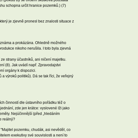
ahu schopna určit hranice pozemků.) (7)
terý je zjevně pronesl bez znalosti situace z
as známa a prokázána. Ohledně možného
odukce nikoho nerušila. I toto byla zjevná
ze strany účastníků, ani ničení majetku.
í (8). Jak uvádí např. Zpravodajstvi
ní orgány k dispozici.
 výroků politiků). Dá se tak říci, že veřejný
ích činností dle ústavního pořádku též o
jednání, zde jen krátce: vyslovené lži jako
neměly. Nejúčinnější (před „hledáním
je reálný?
"Majitel pozemku, chudák, asi nevěděl, co
telem exekutivy své souvislosti a není to