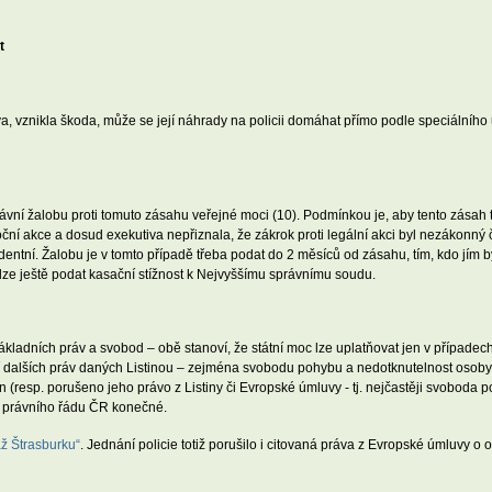
t
, vznikla škoda, může se její náhrady na policii domáhat přímo podle speciálního
vní žalobu proti tomuto zásahu veřejné moci (10). Podmínkou je, aby tento zásah t
í akce a dosud exekutiva nepřiznala, že zákrok proti legální akci byl nezákonný č
entní. Žalobu je v tomto případě třeba podat do 2 měsíců od zásahu, tím, kdo jím
tí lze ještě podat kasační stížnost k Nejvyššímu správnímu soudu.
základních práv a svobod – obě stanoví, že státní moc lze uplatňovat jen v případ
í dalších práv daných Listinou – zejména svobodu pohybu a nedotknutelnost osoby 
(resp. porušeno jeho právo z Listiny či Evropské úmluvy - tj. nejčastěji svoboda 
ci právního řádu ČR konečné.
 až Štrasburku“
. Jednání policie totiž porušilo i citovaná práva z Evropské úmluvy o