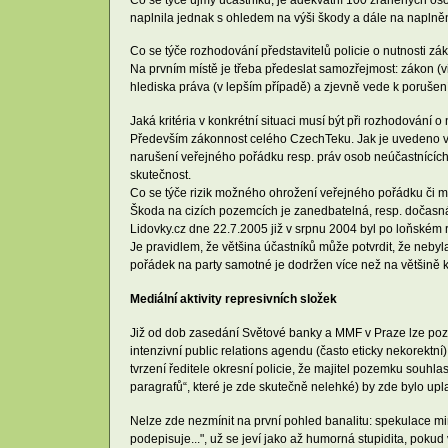
naplnila jednak s ohledem na výši škody a dále na naplněn
Co se týče rozhodování představitelů policie o nutnosti zákr
Na prvním místě je třeba předeslat samozřejmost: zákon (vi
hlediska práva (v lepším případě) a zjevně vede k porušení
Jaká kritéria v konkrétní situaci musí být při rozhodování o
Především zákonnost celého CzechTeku. Jak je uvedeno v
narušení veřejného pořádku resp. práv osob neúčastnících 
skutečnost.
Co se týče rizik možného ohrožení veřejného pořádku či ma
Škoda na cizích pozemcích je zanedbatelná, resp. dočasná,
Lidovky.cz dne 22.7.2005 již v srpnu 2004 byl po loňském r
Je pravidlem, že většina účastníků může potvrdit, že nebyla
pořádek na party samotné je dodržen více než na většině
Mediální aktivity represivních složek
Již od dob zasedání Světové banky a MMF v Praze lze pozoro
intenzivní public relations agendu (často eticky nekorektní
tvrzení ředitele okresní policie, že majitel pozemku souhl
paragrafů“, které je zde skutečně nelehké) by zde bylo upl
Nelze zde nezmínit na první pohled banalitu: spekulace m
podepisuje...", už se jeví jako až humorná stupidita, poku