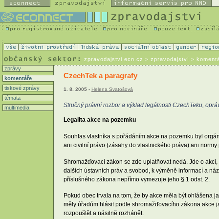
zpravodajstvi.ecn.cz
> zpravodajství > koment
zprávy
CzechTek a paragrafy
komentáře
tiskové zprávy
1. 8. 2005 -
Helena Svatošová
témata
Stručný právní rozbor a výklad legálnosti CzechTeku, opráv
multimedia
Legalita akce na pozemku
Souhlas vlastníka s pořádáním akce na pozemku byl orgán
ani civilní právo (zásahy do vlastnického práva) ani normy
Shromažďovací zákon se zde uplatňovat nedá. Jde o akci, 
dalších ústavních práv a svobod, k výměně informací a názo
příslušného zákona nepřímo vymezuje jeho § 1 odst. 2.
Pokud obec trvala na tom, že by akce měla být ohlášena j
měly úřadům hlásit podle shromažďovacího zákona akce jak
rozpouštět a násilně rozhánět.