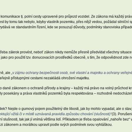
omunikace tj. polní cesty upravené pro průjezd vozidel. Ze zákona má každý právo 
t by tomu tak nebylo, kdyby vlastník pozemku, přes nějž vedou, požádal silniční sp
 vydává ve standardním řízení, kde se posuzují důvody, podmínky stanoviska případn
e třeba zákrok provést, neboť zákon nikdy nemůže přesně předvídat všechny situac
jako pro použití tzv. donucovacích prostředků obecně, s tím, že odpovědnost zde nese
ně, ale
„v zájmu ochrany bezpečnosti osob, své vlastní a majetku a ochrany veřejné
 veřejně přístupnými cestami nezakládá ohrožení majetku.
 dané zákonem o ochraně přírody a krajiny – každý má právo na volný průchod kra
byly posekány a práva vlastníků pozemků byla respektována – rozhodně nedocházel
? Nejde o gumový pojem použitelný dle libosti, jak by mohlo vypadat, ale o stav, 
tující vžitá či v místě uznávaná pravidla způsobu chování (slušnosti)“
(3). Porušen
ní slušnosti, tak jak jí vnímá většina lidí. Příkladem je třeba opalování „nahoře be
ezi zákonem a morálkou upravit podle svých podmínek svou vyhláškou.