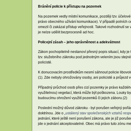
Bránění policie k přístupu na pozemek
Na pozemek vedly místní komunikace, později tzv. účelové k
právo obecného užívání komunikace). V případě polních ces
omezil či zakázal přístup veřejnosti. Takové rozhodnutí se
je nelze udělit bezprocesně ad hoc.
Policejní zásah – jeho oprávněnost a adekvátnost
Zákon pochopitelně nestanoví přesný popis situací, kdy j
tzv. služebního zákroku pod jednotným velením jsou stejné 
policisté.
K donucovacím prostředkům nesmí sáhnout policie libovol
(1). Zde nebyly ohrožovány osoby, ani policisté a průjezd
Případný průchod osob přes cizí pozemky je právo každého
využitelnou) vegetací, která může být poškozena. Louky 
budoucímu ohrožení využití pozemků či jejich záboru.(2)
Poslední možný důvod zákroku - byl porušen veřejný pořádek
doktrínou. Jde o
„ustálený stav společenských vztahů respek
jednání, které ještě není porušení zákona, ale je již poruše
jde o jednání akceptovatelné. Obec má právo tuto zónu m