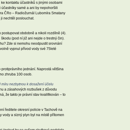
o ke kontaktu účastníků s jinými osobami
i účastníky samé a ani by nepohoršili
aktora ČRo – Radiožurnál Lubomíra Smatany
ji nechtěl poslouchat.
 postupovat obdobně a nikoli rozdílně (4).
odu (pod ní již ani nejde o trestný čin).
ásahu? Zde si nemohu neodpustit srovnání
évolně vypnul přívod vody své 75leté
protiprávního jednání. Naprostá většina
něno zhruba 100 osob.
il míru nezbytnou k dosažení účelu
plynu a zásahových rozbušek z důvodu
 že takto je právní stav kvalifikován – to
í ředitele okresní policie v Tachově na
 vody a slzný plyn byl na místě přítomen
ěci (pokud by se ovšem skutková podstata