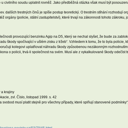
 civilního soudu uplatnit rovněž. Jako předběžná otázka však musí být posouzena
ev. dalších trestných činů je spíše postup teoretický. O trestním stíhání rozhodují o
ž orgány (policie, státní zastupitelství), které trvají na zákonnosti tohoto zákroku,
lečnosti provozující benzinku Agip na D5, který se nechal slyšet, že bude za zabl
radu škody spočívající v ušlém zisku z tržeb“. Vzhledem k tomu, že to byla policie, k
oporučuji kolegovi uplatňovat náhradu škody způsobenou nezákonným rozhodnutí
na o policii, trvá-li společnost na svém. Musí ale z vykalkulované škody odečíst tržb
 a krajiny
kacie, zvl. Číslo, listopad 1999. s. 42
 svobod musí platit stejně pro všechny případy, které splňují stanovené podmínky“) v
/dovolena.novinky.cz/03/79/45.html