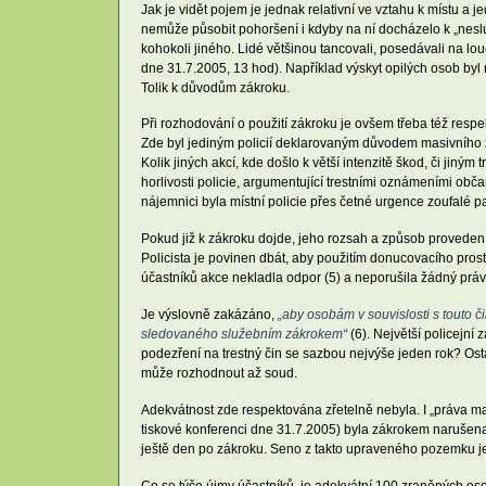
Jak je vidět pojem je jednak relativní ve vztahu k místu a
nemůže působit pohoršení i kdyby na ní docházelo k „neslu
kohokoli jiného. Lidé většinou tancovali, posedávali na l
dne 31.7.2005, 13 hod). Například výskyt opilých osob byl 
Tolik k důvodům zákroku.
Při rozhodování o použití zákroku je ovšem třeba též resp
Zde byl jediným policií deklarovaným důvodem masivního zá
Kolik jiných akcí, kde došlo k větší intenzitě škod, či ji
horlivosti policie, argumentující trestními oznámeními ob
nájemnici byla místní policie přes četné urgence zoufalé pa
Pokud již k zákroku dojde, jeho rozsah a způsob provede
Policista je povinen dbát, aby použitím donucovacího pro
účastníků akce nekladla odpor (5) a neporušila žádný práv
Je výslovně zakázáno,
„aby osobám v souvislosti s touto 
sledovaného služebním zákrokem“
(6). Největší policejní
podezření na trestný čin se sazbou nejvýše jeden rok? Osta
může rozhodnout až soud.
Adekvátnost zde respektována zřetelně nebyla. I „práva ma
tiskové konferenci dne 31.7.2005) byla zákrokem narušena 
ještě den po zákroku. Seno z takto upraveného pozemku j
Co se týče újmy účastníků, je adekvátní 100 zraněných os