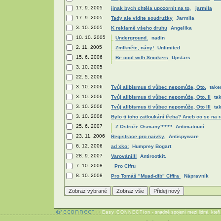
17. 9. 2005
jinak bych chtěla upozornit na to,
jarmila
17. 9. 2005
Tady ale vidíte soudružky
Jarmila
3. 10. 2005
K reklamě všeho druhu
Angelika
10. 10. 2005
Underground.
nadin
2. 11. 2005
Zmlkněte, nány!
Unlimited
15. 6. 2006
Be cool with Snickers
Upstars
3. 10. 2005
22. 5. 2006
3. 10. 2006
Tvůj alibismus ti vůbec nepomůže, Oto.
take
3. 10. 2006
Tvůj alibismus ti vůbec nepomůže, Oto. II
ta
3. 10. 2006
Tvůj alibismus ti vůbec nepomůže, Oto III
ta
3. 10. 2006
Bylo ti toho zatloukání třeba? Aneb co se na 
25. 6. 2007
Z Ostrože Osmany????
Antimatoucí
23. 11. 2006
Registrace pro naivky.
Antispyware
6. 12. 2006
ad xko:
Humprey Bogart
28. 9. 2007
Varování!!!
Antirootkit.
7. 10. 2008
Pro CIfru
8. 10. 2008
Pro Tomáš "Muad-dib" Ciffra
Nápravník
Easy CONNECTion
- snadné spojení mezi lidmi, kteř