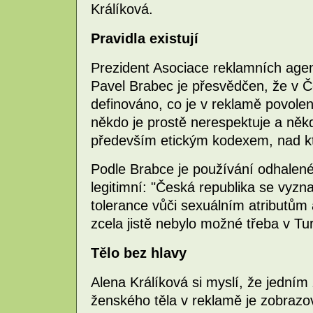
Králíková.
Pravidla existují
Prezident Asociace reklamních age
Pavel Brabec je přesvědčen, že v Č
definováno, co je v reklamě povoleno
někdo je prostě nerespektuje a někd
především etickým kodexem, nad kte
Podle Brabce je používání odhalen
legitimní: "Česká republika se vyz
tolerance vůči sexuálním atributům
zcela jistě nebylo možné třeba v Tu
Tělo bez hlavy
Alena Králíková si myslí, že jedním
ženského těla v reklamě je zobrazov