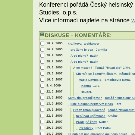
Konferenci pořádá Český helsinský 
Studies, o.p.s.
Více informací najdete na stránce
w
DISKUSE - KOMENTÁŘE:
10. 9. 2005
kralikova
techlancer
16. 9. 2005
pro ženy je sex
Jarmila
28. 9. 2005
A co pleny?
nadin
28. 9. 2005
A co pleny?
nadin
15. 1. 2006
A co mozek?
Tomáš "Muad-dib" Ciffra
15. 2. 2007
Ciferník se špatným číslem.
Nákupčí u
16. 2. 2007
Matka Davida S.
Smolíkovic Mafia.
8. 4. 2009
Kontra
13.2.
22. 2. 2007
Houser.
13. 9. 2005
Komu tím prospějeme?
Tomáš "Muad-dib" Ci
13. 9. 2005
jiste alespon nekterym z nas
Tara
15. 1. 2006
Pro ty zmanipulované
Tomáš "Muad-dib" 
22. 3. 2006
Není nad upřímnost.
Amálie
25. 6. 2007
Prodejné ženy
Noller
29. 6. 2007
Přezdívky
Poet Potok
14. 9. 2005
La pub est une charogne qui nous sourit.
na