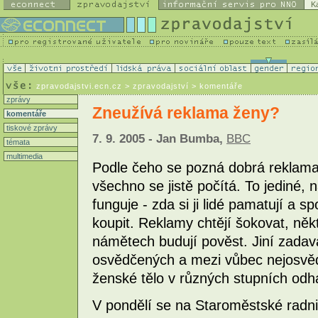
K
zpravodajstvi.ecn.cz
> zpravodajství > komentáře
zprávy
Zneužívá reklama ženy?
komentáře
tiskové zprávy
7. 9. 2005 - Jan Bumba,
BBC
témata
multimedia
Podle čeho se pozná dobrá reklama? 
všechno se jistě počítá. To jediné, 
funguje - zda si ji lidé pamatují a sp
koupit. Reklamy chtějí šokovat, něk
námětech budují pověst. Jiní zadav
osvědčených a mezi vůbec nejosvědč
ženské tělo v různých stupních odha
V pondělí se na Staroměstské radni