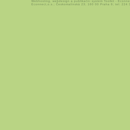
Webhosting
,
webdesign
a
publikační systém Toolkit
-
Econne
Econnect,o.s.; Českomalínská 23; 160 00 Praha 6; tel: 224