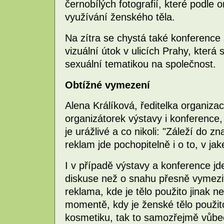
černobílých fotografií, které podle 
využívání ženského těla.
Na zítra se chystá také konferenc
vizuální útok v ulicích Prahy, která
sexuální tematikou na společnost.
Obtížné vymezení
Alena Králíková, ředitelka organiza
organizátorek výstavy i konference, 
je urážlivé a co nikoli: "Záleží do
reklam jde pochopitelně i o to, v jak
I v případě výstavy a konference jd
diskuse než o snahu přesně vymezit,
reklama, kde je tělo použito jinak n
momentě, kdy je ženské tělo použit
kosmetiku, tak to samozřejmě vůbec