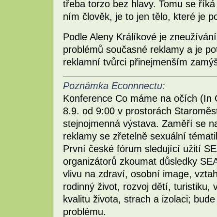
třeba torzo bez hlavy. Tomu se říká
ním člověk, je to jen tělo, které je
Podle Aleny Králíkové je zneužíván
problémů současné reklamy a je po
reklamní tvůrci přinejmenším zamýšl
Poznámka Econnnectu:
Konference Co máme na očích (In Ou
8.9. od 9:00 v prostorách Staroměs
stejnojmenná výstava. Zaměří se na
reklamy se zřetelně sexuální témat
První české fórum sledující užití 
organizátorů zkoumat důsledky SEA 
vlivu na zdraví, osobní image, vztah
rodinný život, rozvoj dětí, turistiku
kvalitu života, strach a izolaci; bud
problému.