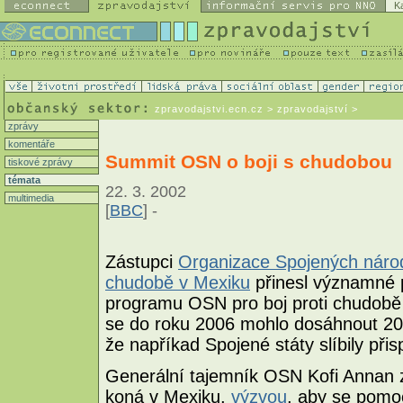
K
zpravodajstvi.ecn.cz
> zpravodajství >
zprávy
komentáře
Summit OSN o boji s chudobou
tiskové zprávy
témata
22. 3. 2002
multimedia
[
BBC
] -
Zástupci
Organizace Spojených náro
chudobě v Mexiku
přinesl významné p
programu OSN pro boj proti chudobě
se do roku 2006 mohlo dosáhnout 20
že napříkad Spojené státy slíbily přis
Generální tajemník OSN Kofi Annan z
koná v Mexiku,
výzvou
, aby se pomo