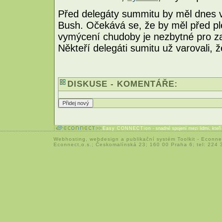
Před delegáty summitu by měl dnes v
Bush. Očekává se, že by měl před pl
vymýcení chudoby je nezbytné pro za
Někteří delegáti sumitu už varovali,
DISKUSE - KOMENTÁŘE:
Easy CONNECTion
- snadné spojení mezi lidmi, kteř
Webhosting
,
webdesign
a
publikační systém Toolkit
-
Econne
Econnect,o.s.; Českomalínská 23; 160 00 Praha 6; tel: 224