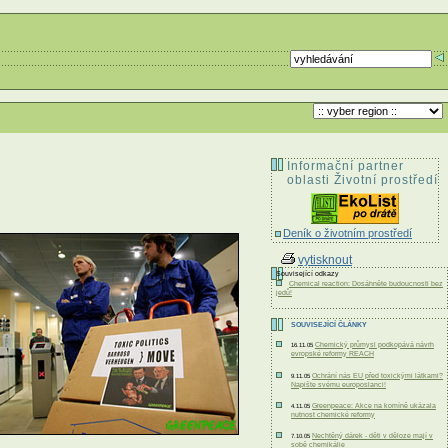
Informační partner
oblasti Životní prostředí
Deník o životním prostředí
vytisknout
Související odkazy
Chemical reaction: Dosáhněte budoucnosti bez
jedů!
SOUVISEJÍCÍ ČLÁNKY
Chemický průmysl podkopává návrh
16.11.05
evropské reformy REACH
Ochrání nás EU před toxickými látkami?
9.11.05
Napište svému europoslanci!
Greenpeace: Akce na komíně ukázala
4.11.05
nutnost chemické reformy
Nechtěný dárek - děti v děloze mají v
7.10.05
sobě chemikálie