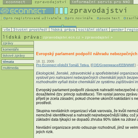
zpravodajstvi.ecn.cz
> zpravodajství >
zprávy
komentáře
Evropský parlament podpořil náhradu nebezpečných lá
tiskové zprávy
18. 11. 2005
témata
Pro Econnect přeložil Tomáš Tetiva.
[
FOE/Greenpeace/EEB/WWF
] -
multimedia
Ekologické, ženské, zdravotnické a spotřebitelské organizace
vyslovil pro nahrazení nebezpečných chemikálií jejich bezpečn
rozhodnutím vyňali tisíce chemikálií ze systému zajišťování i
Evropský parlament podpořil závazek nahradit nebezpečné che
dosažitelné (tzv. princip substituce). Tím vyslal jasnou zpráv
přijetí je zcela zásadní, pokud chceme ukončit nakládání s ne
prostředí.
Skupina nevládních organizací však varovala, že kvůli nemožn
nemožné identifikovat a nahradit nejnebepečnější látky, což 
základní data týkající se dopadů zhruba 90% látek na zdraví a 
Nevládní organizace proto odsuzuje rozhodnutí, jímž se velm
jejich rizik.