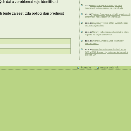
ých dat a zproblematizuje identifikaci
Greenpeace prokázalo v prachu z
3.5.05
kanceláří i bytů nebezpečné chemikálie
bude záležet, zda politici dají přednost
Výskum Greenpeace odhalil v parfumoch
10.2.05
prítomnosť nebezpečných chemikálií
Značkoví výrobci chtějí vyrábět zboží
25.11.04
bez toxických látek
Ftaláty: Nebezpečné chemikálie, které
22.11.04
najdete ve svých domovech
Ukončí Evropská unie “chemický
18.11.04
socialismus”?
Ministr životního prostředí má v krvi
19.10.04
DDT a PCB. Pomoci by měla nová chemická
politika EU
kontakt
mapa stránek