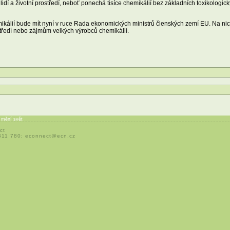
dí a životní prostředí, neboť ponechá tisíce chemikálií bez základních toxikologick
kálií bude mít nyní v ruce Rada ekonomických ministrů členských zemí EU. Na nich 
středí nebo zájmům velkých výrobců chemikálií.
í mění svět
ct
 311 780;
econnect@ecn.cz