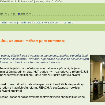
Kalendář akcí
|
Práce v NNO
|
Katalog odkazů
|
Občan
tek, ale ohrozil možnost jejich identifikace
 ocenily důležitý krok Evropského parlamentu, který se v prvním čtení
ějšími alternativami. Nevládní organizace ale litují, že poslanci svým
nformací o zdravotních a bezpečnostních rizicích.
mikálie jejich bezpečnějšími alternativami v případě, že jsou
u ministrům národních vlád, kteří budou nyní rozhodovat o reformě. Její
bezpečnými chemikáliemi, které ohrožují lidské zdraví a životní
osti získat základní data o bezpečnosti chemikálií bude prakticky
je jeden z hlavních cílů reformy REACH. V současnosti neexistují
životní prostředí.
i oslabí zásadní požadavek pro testování všech chemikálií ohledně