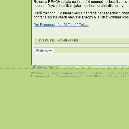
Reforma REACH přijatá na této bázi neumožní chránit zdraví li
nebezpečných chemikálií jako jsou hormonální disruptory.
Další rozhodnutí o identifikaci a náhradě nebezpečných chemi
ochraně zdraví všech obyvatel Evropy a jejich životnímu pro
Pro Econnect přeložil Tomáš Tetiva.
DISKUSE - KOMENTÁŘE:
Easy CONNECTion
- snadné spojení mezi lidmi, kteř
Webhosting
,
webdesign
a
publikační systém Toolkit
-
Econne
Econnect,o.s.; Českomalínská 23; 160 00 Praha 6; tel: 224