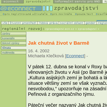
K
zpravodajstvi.ecn.cz
> zpravodajství >
zprávy
komentáře
Jak chutná život v Barmě
tiskové zprávy
témata
16. 4. 2002
multimedia
Michaela Klečková [
Econnect
] -
V pátek 12. dubna se konal v Roxy ba
věnovaných životu v Asii (po Barmě j
„Kultura asijských zemí je bohatá a lá
situace většiny zemí se však vyznač
nesvobodou,“ upozorňuje na zásadní 
Peřinová z organizačního týmu.
Páteční večer nazvaný Jak chutná ži