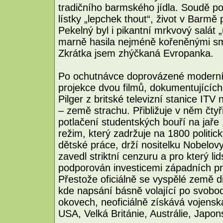
tradičního barmského jídla. Soudě po
lístky „lepchek thout“, život v Barmě p
Pekelný byl i pikantní mrkvový salát 
marně hasila nejméně kořeněnými sma
Zkrátka jsem zhýčkaná Evropanka.
Po ochutnávce doprovázené moderní
projekce dvou filmů, dokumentujících 
Pilger z britské televizní stanice IT
– země strachu. Přibližuje v něm čtyři
potlačení studentských bouří na jaře
režim, který zadržuje na 1800 politic
dětské práce, drží nositelku Nobelo
zavedl striktní cenzuru a pro který 
podporován investicemi západních pr
Přestože oficiálně se vyspělé země d
kde napsání básně volající po svobo
okovech, neoficiálně získává vojensk
USA, Velká Británie, Austrálie, Japo