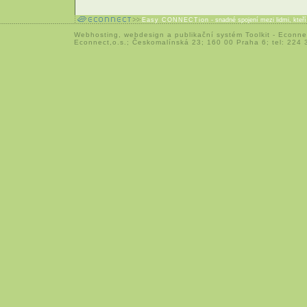
Easy CONNECTion
- snadné spojení mezi lidmi, kteř
Webhosting
,
webdesign
a
publikační systém Toolkit
-
Econne
Econnect,o.s.; Českomalínská 23; 160 00 Praha 6; tel: 224