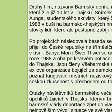
Druhý film, nazvaný Barmský deník, n
která žije již 10 let v Thajsku. Sníme
Aunga, studentského aktivisty, který 
1988 v buši na barmsko-thajských hra
stovky lidí, které ale postupně zabíjí
Po projekcích následovala beseda se
přijeli do České republiky na tříměsí
v tísni. Banya Mon i Šwei Thwei se ú
roce 1988 a oba po krvavém potlačen
do Thajska. Jsou členy Všebarmské s
exilové organizace bojující za demok
poznat fungování místních neziskový
českou zkušenost s přechodem od tot
Otázky návštěvníků barmského večera
upchlíků žijících v Thajsku, kterým h
barmské vlády deportace zpět do vlast
nejnovějším vývoji situace ve své vla