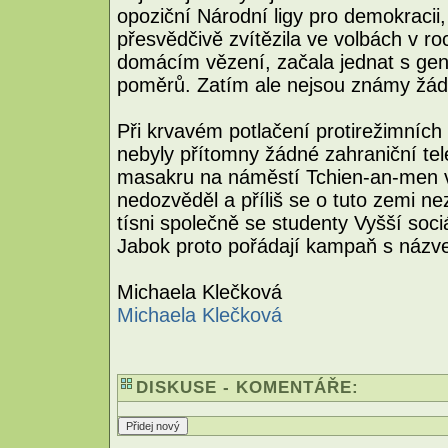
opoziční Národní ligy pro demokracii, 
přesvědčivě zvítězila ve volbách v ro
domácím vězení, začala jednat s gene
poměrů. Zatím ale nejsou známy žád
Při krvavém potlačení protirežimníc
nebyly přítomny žádné zahraniční tel
masakru na náměstí Tchien-an-men v
nedozvěděl a příliš se o tuto zemi n
tísni společně se studenty Vyšší soci
Jabok proto pořádají kampaň s náz
Michaela Klečková
Michaela Klečková
DISKUSE - KOMENTÁŘE: