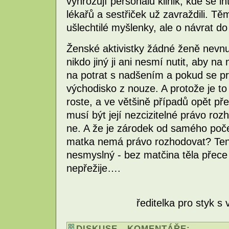
vyhrožují personálu klinik, kde se in
lékařů a sestřiček už zavraždili. T
ušlechtilé myšlenky, ale o návrat d
Ženské aktivistky žádné ženě nevnuc
nikdo jiný ji ani nesmí nutit, aby n
na potrat s nadšením a pokud se pro
východisko z nouze. A protože je to 
roste, a ve většině případů opět př
musí být její nezcizitelné právo roz
ne. A že je zárodek od samého poč
matka nemá právo rozhodovat? Ten
nesmyslný - bez matčina těla přec
nepřežije….
ředitelka pro styk s 
DISKUSE - KOMENTÁŘE: