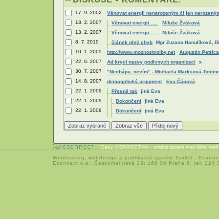
17. 9. 2002
Věnovat energii nenarozeným či jen narozen
13. 2. 2007
Věnovat energii .....
Miluše Žváková
13. 2. 2007
Věnovat energii .....
Miluše Žváková
8. 7. 2010
článek plný chyb
Mgr Zuzana Hanulíková, D
10. 1. 2005
http://www.moznostvolby.net
Augustin Petrica
22. 6. 2007
Ad kryci nazvy podivnych organizaci
x
30. 7. 2007
"Nechápu, nevím" - Michaela Marksová-Tomin
14. 8. 2007
demagofický argument
Eva Čápová
22. 1. 2009
Přesně tak
jiná Eva
22. 1. 2009
Dokončení
jiná Eva
22. 1. 2009
Dokončení
jiná Eva
Easy CONNECTion
- snadné spojení mezi lidmi, kteř
Webhosting
,
webdesign
a
publikační systém Toolkit
-
Econne
Econnect,o.s.; Českomalínská 23; 160 00 Praha 6; tel: 224