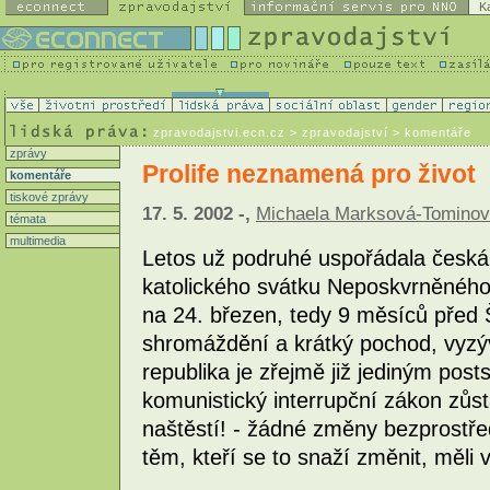
K
zpravodajstvi.ecn.cz
> zpravodajství > komentáře
zprávy
Prolife neznamená pro život
komentáře
tiskové zprávy
17. 5. 2002 -,
Michaela Marksová-Tominová
témata
multimedia
Letos už podruhé uspořádala česk
katolického svátku Neposkvrněného
na 24. březen, tedy 9 měsíců před
shromáždění a krátký pochod, vyzýv
republika je zřejmě již jediným post
komunistický interrupční zákon zůs
naštěstí! - žádné změny bezprostř
těm, kteří se to snaží změnit, měli