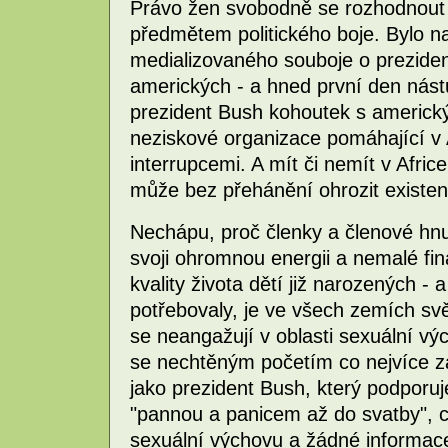
Právo žen svobodně se rozhodnout o
předmětem politického boje. Bylo na
medializovaného souboje o preziden
amerických - a hned první den nás
prezident Bush kohoutek s americký
neziskové organizace pomáhající v A
interrupcemi. A mít či nemít v Africe
může bez přehánění ohrozit existenc
Nechápu, proč členky a členové hn
svoji ohromnou energii a nemalé fin
kvality života dětí již narozených - 
potřebovaly, je ve všech zemích svě
se neangažují v oblasti sexuální vý
se nechtěným početím co nejvíce za
jako prezident Bush, který podporu
"pannou a panicem až do svatby", 
sexuální výchovu a žádné informac