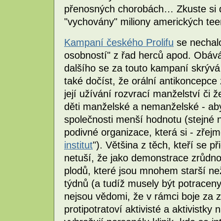
přenosných chorobách… Zkuste si d
"vychovány" miliony amerických tee
Kampaní českého Prolifu
se nechalo 
osobností" z řad herců apod. Obává
dalšího se za touto kampaní skrývá
také dočíst, že orální antikoncepce
její užívání rozvrací manželství či 
děti manželské a nemanželské - ab
společnosti menší hodnotu (stejné n
podivné organizace, která si - zřejm
institut
"). Většina z těch, kteří se př
netuší, že jako demonstrace zrůdnos
plodů, které jsou mnohem starší ne
týdnů (a tudíž musely být potraceny
nejsou vědomi, že v rámci boje za 
protipotratoví aktivisté a aktivistky