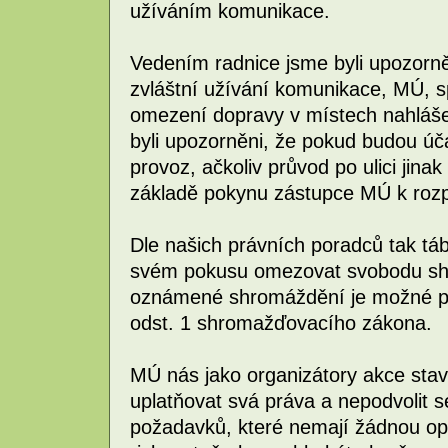
užíváním komunikace.
Vedením radnice jsme byli upozorn
zvláštní užívání komunikace, MÚ, spr
omezení dopravy v místech nahláš
byli upozorněni, že pokud budou ú
provoz, ačkoliv průvod po ulici jinak
základě pokynu zástupce MÚ k roz
Dle našich právních poradců tak tá
svém pokusu omezovat svobodu shro
oznámené shromáždění je možné p
odst. 1 shromažďovacího zákona.
MÚ nás jako organizátory akce stav
uplatňovat svá práva a nepodvolit se
požadavků, které nemají žádnou op