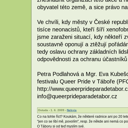
obyvatel této země, a sice právo n
Ve chvíli, kdy městy v České repub
tisíce neonacistů, kteří šíří xenofob
jsme zaraženi situací, kdy někteří 
soustavně oponují a ztěžují pořádán
tedy oslavu ochrany základních lids
odpovědnosti za ochranu účastníků
Petra Podlahová a Mgr. Eva Kubešo
festivalu Queer Pride v Táboře (P
http://www.queerprideparadetabor.c
info@queerprideparadetabor.cz
Ostuda - 1. 6. 2009 -
Nekyia
Co na tohle říct? Koukám, že některé radnice ani po 20 l
"jen co se líbí mě, povolím", resp. že někde ani nemá co p
O Táboru si od teď myslím své.