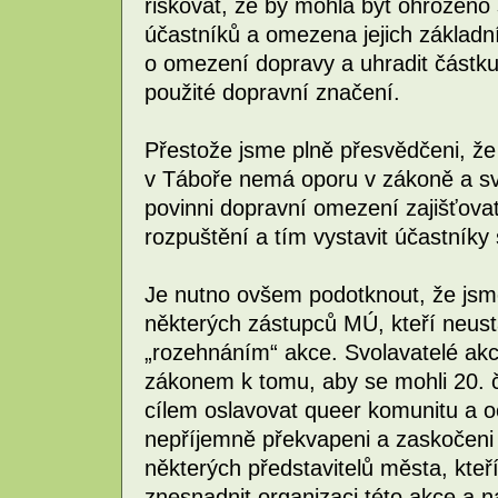
riskovat, že by mohla být ohrožen
účastníků a omezena jejich základn
o omezení dopravy a uhradit částku 
použité dopravní značení.
Přestože jsme plně přesvědčeni, ž
v Táboře nemá oporu v zákoně a sv
povinni dopravní omezení zajišťov
rozpuštění a tím vystavit účastník
Je nutno ovšem podotknout, že jsm
některých zástupců MÚ, kteří neust
„rozehnáním“ akce. Svolavatelé akc
zákonem k tomu, aby se mohli 20. č
cílem oslavovat queer komunitu a o
nepříjemně překvapeni a zaskočen
některých představitelů města, kteří
znesnadnit organizaci této akce a n