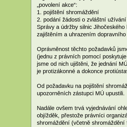
„povolení akce“:
1. pojištění shromáždění
2. podání žádosti o zvláštní užívá
Správy a údržby silnic Jihočeského 
zajištěním a uhrazením dopravníh
Oprávněnost těchto požadavků jsme 
(jednu z právních pomocí poskytuje
jsme od nich ujištěni, že jednání 
je protizákonné a dokonce protiústa
Od požadavku na pojištění shromá
upozorněních zástupci MÚ upustili.
Nadále ovšem trvá vyjednávání ohl
objížděk, přestože právníci organiz
shromáždění (včetně shromáždění 