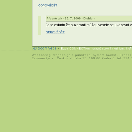
ODPOVĚDĚT
Přesně tak - 25. 7. 2009 - Disident
Je to ostuda že buzeranti můžou vesele se ukazovat ve
ODPOVĚDĚT
Easy CONNECTion
- snadné spojení mezi lidmi, kteř
Webhosting
,
webdesign
a
publikační systém Toolkit
-
Econne
Econnect,o.s.; Českomalínská 23; 160 00 Praha 6; tel: 224