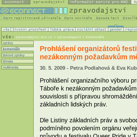
K
zpravodajstvi.ecn.cz
> zpravodajství > komentáře
zprávy
Prohlášení organizátorů fest
komentáře
nezákonným požadavkům měs
tiskové zprávy
témata
30. 5. 2009 - Petra Podlahová & Eva Ku
multimedia
Prohlášení organizačního výboru pr
Táboře k nezákonným požadavkům 
souvislosti s přípravou shromážděn
základních lidských práv.
Dle Listiny základních práv a svob
podmíněno povolením orgánu veřejn
průvodu a festivalu Queer Pride v 