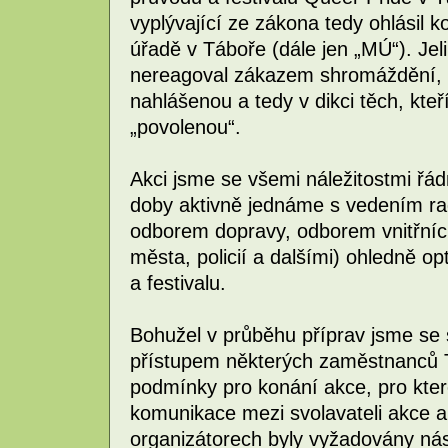
vyplývající ze zákona tedy ohlási
úřadě v Táboře (dále jen „MÚ“). Jel
nereagoval zákazem shromáždění, a
nahlášenou a tedy v dikci těch, kte
„povolenou“.
Akci jsme se všemi náležitostmi řádn
doby aktivně jednáme s vedením ra
odborem dopravy, odborem vnitřníc
města, policií a dalšími) ohledně o
a festivalu.
Bohužel v průběhu příprav jsme se s
přístupem některých zaměstnanců 
podmínky pro konání akce, pro kt
komunikace mezi svolavateli akce a
organizátorech byly vyžadovány ná