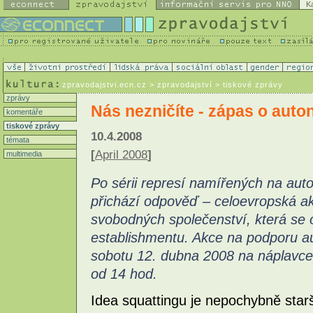
K
zpravodajstvi.ecn.cz
> zpravodajství > tiskové zprávy
zprávy
Nás nezničíte - zápas o aut
komentáře
tiskové zprávy
10.4.2008
témata
[
April 2008
]
multimedia
Po sérii represí namířených na aut
přichází odpověď – celoevropská ak
svobodných společenství, která se o
establishmentu. Akce na podporu a
sobotu 12. dubna 2008 na náplavc
od 14 hod.
Idea squattingu je nepochybně starš