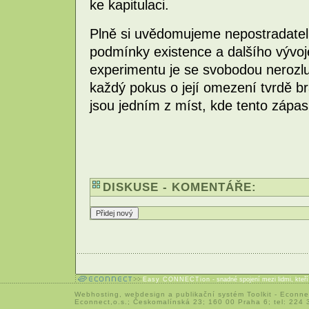
ke kapitulaci.
Plně si uvědomujeme nepostradatel
podmínky existence a dalšího vývoje
experimentu je se svobodou nerozl
každý pokus o její omezení tvrdě b
jsou jedním z míst, kde tento záp
DISKUSE - KOMENTÁŘE:
Easy CONNECTion
- snadné spojení mezi lidmi, kteř
Webhosting
,
webdesign
a
publikační systém Toolkit
-
Econne
Econnect,o.s.; Českomalínská 23; 160 00 Praha 6; tel: 224