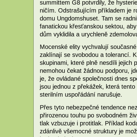
summittem G8 potvrdily, že hysterie
ničím. Odstrašujícím příkladem je
domu Ungdomshuset. Tam se radnic
fanatickou křesťanskou sektou, aby
dům vyklidila a urychleně zdemolova
Mocenské elity vychvalují současné 
zaklínají se svobodou a tolerancí. K
skupinami, které plně nesdíli jejich 
nemohou čekat žádnou podporu, jdou
je, že ovládané společnosti dnes spě
jsou jednou z překážek, která tent
sterilním uspořádání narušuje.
Přes tyto nebezpečné tendence nez
přirozenou touhu po svobodném živo
tlak vzbuzuje i protitlak. Příklad ko
zdánlivě všemocné struktury je možn