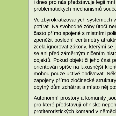
i dnes pro nás představuje legitimn
problematických mechanismů souča
Ve zbyrokratizovaných systémech vša
potírat. Na svobodné zóny útočí n
často přímo spojené s mistními poli
zpeněžit poslední centimetry atrak
zcela ignorovat zákony, kterými se j
se ani před záměrným ničením hist
objektů. Pokud objekt či jeho část po
orientován spíše na luxusnější klien
mohou pouze uctivě obdivovat. Něk
zapojeny přímo zločinecké struktury,
obytný dům zchátrat a místo něj po
Autonomní prostory a komunity jsou
pro které představují ohnisko nepo
protiteroristických komand v němě