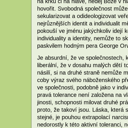
na krku či na hlavě, nedej Bože v 
hovořit. Svobodná společnost může 
sekularizovat a odideologizovat veře
nejrůznějších identit a individualit
pokouší ve jménu jakýchkoliv idejí 
individuality a identity, nemůže to s
paskvilem hodným pera George Orw
Je absurdní, že ve společnostech, k
liberální, že v dosahu malých dětí to
násilí, si na druhé straně nemůže m
coby výraz svého náboženského přes
ve společnosti, podobně jako v indi
pravá tolerance není založena na vl
jinosti, schopnosti milovat druhé pr
proto, že takoví jsou. Láska, která
stejné, je pouhou extrapolací narcis
nedorostly k této aktivní toleranci