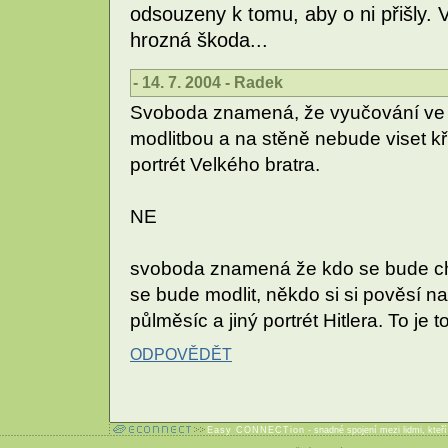
odsouzeny k tomu, aby o ni přišly.
hrozná škoda...
- 14. 7. 2004 - Radek
Svoboda znamená, že vyučování ve s
modlitbou a na stěně nebude viset kř
portrét Velkého bratra.
NE
svoboda znamená že kdo se bude chtí
se bude modlit, někdo si si pověsí na
půlměsíc a jiný portrét Hitlera. To je 
ODPOVĚDĚT
Easy CONNECTion
- snadné spojení mezi lidmi, kteř