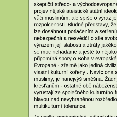
skeptičtí středo- a východoevropan
projev nějaké ateistické státní ideol
vůči muslimům, ale spíše o výraz je
rozpolcenosti. Bludné představy, ž
lze dosáhnout potlačením a setření
nebezpečná a nesvědčí o síle svobo
výrazem její slabosti a ztráty jakéko
se moc nehádáme a ještě to nějako
připomíná spory o Boha v evropské 
Evropané - zřejmě jako jediná civili
vlastní kulturní kořeny . Navíc ona
muslimy, je nanejvýš směšná. Žádn
křesťanům - ostatně obě náboženst
vyrůstají ze společného kulturního
hlavou nad nevyhraněnou rozbředlos
multikulturní tolerance.