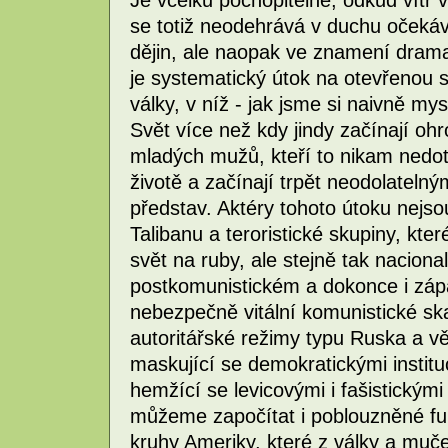
Je vcelku pochopitelné, odkud vítr 
se totiž neodehrává v duchu očeká
dějin, ale naopak ve znamení dram
je systematický útok na otevřenou 
války, v níž - jak jsme si naivně mys
Svět více než kdy jindy začínají oh
mladých mužů, kteří to nikam nedo
životě a začínají trpět neodolateln
představ. Aktéry tohoto útoku nejso
Talibanu a teroristické skupiny, kte
svět na ruby, ale stejně tak naciona
postkomunistickém a dokonce i západ
nebezpečně vitální komunistické sk
autoritářské režimy typu Ruska a vě
maskující se demokratickými institu
hemžící se levicovými i fašistickými 
můžeme započítat i poblouzněné fun
kruhy Ameriky, které z války a mučen