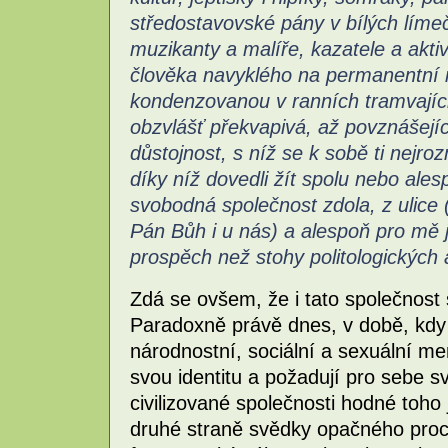
středostavovské pány v bílých límeč
muzikanty a malíře, kazatele a aktiv
člověka navyklého na permanentní 
kondenzovanou v ranních tramvajích
obzvlášť překvapivá, až povznášej
důstojnost, s níž se k sobě ti nejro
díky níž dovedli žít spolu nebo ale
svobodná společnost zdola, z ulice
Pán Bůh i u nás) a alespoň pro mě j
prospěch než stohy politologických a
Zdá se ovšem, že i tato společnost 
Paradoxně právě dnes, v době, kdy
národnostní, sociální a sexuální me
svou identitu a požadují pro sebe s
civilizované společnosti hodné toh
druhé straně svědky opačného proces