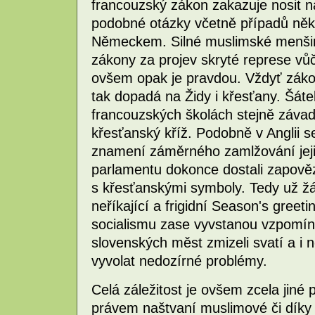
francouzský zákon zakazuje nosit 
podobné otázky včetně případů něko
Německem. Silné muslimské menšiny
zákony za projev skryté represe vůč
ovšem opak je pravdou. Vždyť zákon
tak dopadá na Židy i křesťany. Šát
francouzských školách stejně závad
křesťanský kříž. Podobně v Anglii 
znamení záměrného zamlžování jejic
parlamentu dokonce dostali zapověze
s křesťanskými symboly. Tedy už žá
neříkající a frigidní Season's gree
socialismu zase vyvstanou vzpomín
slovenských měst zmizeli svatí a i
vyvolat nedozírné problémy.
Celá záležitost je ovšem zcela jiné 
právem naštvaní muslimové či díky