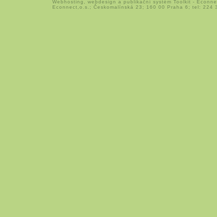
Webhosting
,
webdesign
a
publikační systém Toolkit
-
Econne
Econnect,o.s.; Českomalínská 23; 160 00 Praha 6; tel: 224