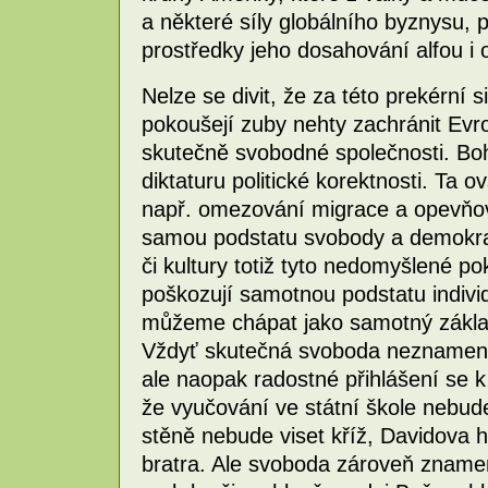
a některé síly globálního byznysu, p
prostředky jeho dosahování alfou 
Nelze se divit, že za této prekérní s
pokoušejí zuby nehty zachránit Evr
skutečně svobodné společnosti. Boh
diktaturu politické korektnosti. Ta o
např. omezování migrace a opevňová
samou podstatu svobody a demokrac
či kultury totiž tyto nedomyšlené p
poškozují samotnou podstatu indivi
můžeme chápat jako samotný základ 
Vždyť skutečná svoboda neznamená
ale naopak radostné přihlášení se
že vyučování ve státní škole nebud
stěně nebude viset kříž, Davidova h
bratra. Ale svoboda zároveň znam