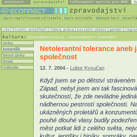
K
zpravodajstvi.ecn.cz
> zpravodajství > komentáře
zprávy
Netolerantní tolerance aneb 
komentáře
společnost
tiskové zprávy
témata
12. 7. 2004 -
Lubor Kysučan
multimedia
Když jsem se po dětství stráveném
Západ, nebyl jsem ani tak fascinov
skutečností, že zde nevládne jediná 
nádhernou pestrostí společnosti. Na 
ukázněných proletářů a konzumentů 
pouhé dlouhé vlasy budily podezřen
měst potkat lidi z celého světa, nej
kultur, jeptišky i hipíky, somráky,