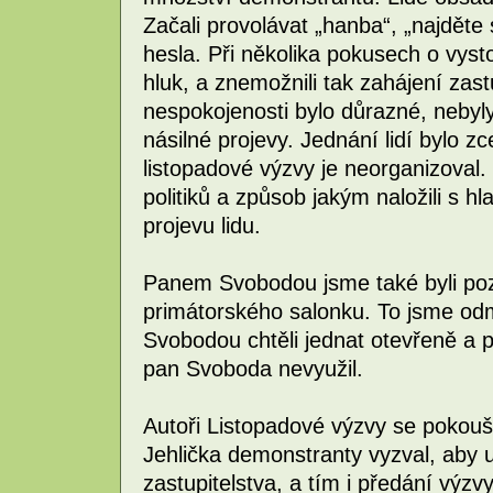
Začali provolávat „hanba“, „najděte s
hesla. Při několika pokusech o vys
hluk, a znemožnili tak zahájení zastu
nespokojenosti bylo důrazné, neby
násilné projevy. Jednání lidí bylo z
listopadové výzvy je neorganizoval. N
politiků a způsob jakým naložili s hl
projevu lidu.
Panem Svobodou jsme také byli poz
primátorského salonku. To jsme odm
Svobodou chtěli jednat otevřeně a p
pan Svoboda nevyužil.
Autoři Listopadové výzvy se pokouše
Jehlička demonstranty vyzval, aby u
zastupitelstva, a tím i předání výzvy