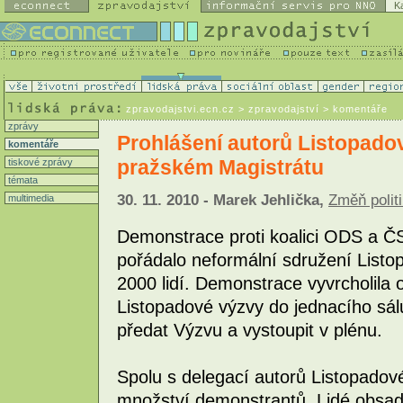
K
zpravodajstvi.ecn.cz
> zpravodajství > komentáře
zprávy
Prohlášení autorů Listopado
komentáře
pražském Magistrátu
tiskové zprávy
témata
30. 11. 2010 - Marek Jehlička,
Změň politi
multimedia
Demonstrace proti koalici ODS a 
pořádalo neformální sdružení Listo
2000 lidí. Demonstrace vyvrcholila
Listopadové výzvy do jednacího sálu
předat Výzvu a vystoupit v plénu.
Spolu s delegací autorů Listopadové
množství demonstrantů. Lidé obsadili 