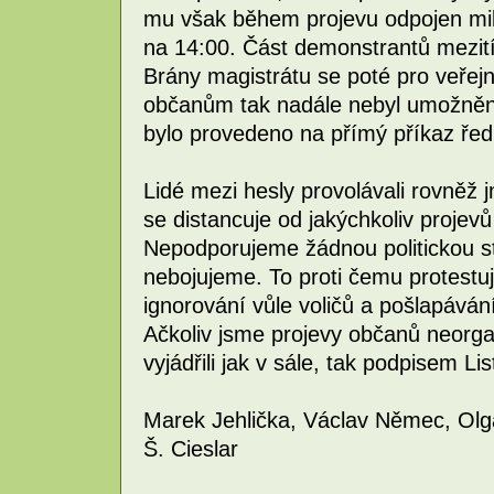
mu však během projevu odpojen mik
na 14:00. Část demonstrantů mezit
Brány magistrátu se poté pro veřej
občanům tak nadále nebyl umožněn 
bylo provedeno na přímý příkaz ředi
Lidé mezi hesly provolávali rovněž
se distancuje od jakýchkoliv projev
Nepodporujeme žádnou politickou str
nebojujeme. To proti čemu protestuje
ignorování vůle voličů a pošlapává
Ačkoliv jsme projevy občanů neorgan
vyjádřili jak v sále, tak podpisem L
Marek Jehlička, Václav Němec, Olga
Š. Cieslar