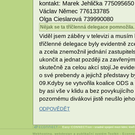
kontakt: Marek Jehlička 775095650
Václav Němec 776133785
Olga Cieslarová 739990080
Nějak se ta tříčlenná delegace pomnožila.
Viděl jsem záběry v televizi a musí
tříčlenné delegace byly evidentně zc
a zcela znemožnil jednání zastupitel
ukončit a jednat později za zavřeným
skutečně za celou akcí stojí.Je evide
o své prebendy a jejichž představy 
09.Kdyby se vytvořila koalice ODS
by asi vše v klidu a bez povykujícíh
pozornému divákovi jistě neušlo jeho 
ODPOVĚDĚT
Easy CONNECTion
- snadné spojení mezi lidmi, kteř
Webhosting
,
webdesign
a
publikační systém Toolkit
-
Econne