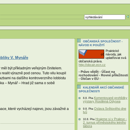
OBČANSKÁ SPOLEČNOST -
NÁVOD K POUŽITÍ
Praktické
návody, jak
ubliky V. Mynáře
uplatňovat svá
občanská práva.
http://obcan.ecn.cz
y měl být příkladným veřejným činitelem.
- Právo vědět - Účast na
 realit výrazně pod cenou. Tuto vilu koupil
rozhodování - Rovné příležitosti
azbami na dalšího kontroverzního lobbistu
- Občan v EU -
uška – Mynář – Hrad již sama o sobě
KALENDÁŘ AKCÍ OBČANSKÉ
SPOLEČNOSTI
Komentované prohlídky
8.8. Pha
výstavy Rostlinná Odysea
Oslava Světového dne
mace, které vycházejí najevo, jsou závažné a
9.8. Pha
lvů
Hrajeme si v Pralese -
10.8. Pha
2. turnus příměstského letního
tábora