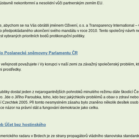
, ústavně nekonformní a nesolidní vůči partnerským zemím EU.
, abychom se na Vás obrátili jménem Oživení, o.s. a Transparency International – 
t do předpokládaného ukončení svého mandátu v roce 2010. Tento společný návrh n
 vybraných prioritních bodů protikorupční politiky.
 do Poslanecké sněmovny Parlamentu ČR
é veřejnosti považujete i Vy korupci v naší zemi za závažný společenský problém, 
i prostředky.
publiky dostal jeden z nejarogantnějších pohrobků minulého režimu dále škodící Č
vo. Jde o Jiřího Paroubka, toho, kdo bez jakýchkoliv problémů a obav o zdraví nebo
ání Czechtek 2005. Při tomto nesmyslném zásahu bylo zraněno několik desítek oso
ce názor na právní stát a fungování demokracie jako celku.
eb Účet bez hostinského
merického radaru v Brdech je ze strany propagátorů vládního stanoviska standard