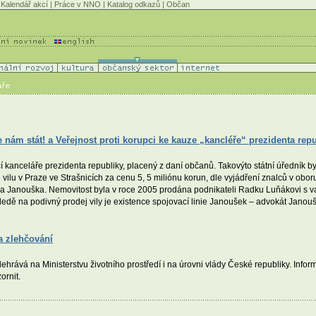
Kalendář akcí
|
Práce v NNO
|
Katalog odkazů
|
Občan
áře
e nám stát! a Veřejnost proti korupci ke kauze „kancléře“ prezidenta rep
í kanceláře prezidenta republiky, placený z daní občanů. Takovýto státní úředník b
 vilu v Praze ve Strašnicích za cenu 5, 5 miliónu korun, dle vyjádření znalců v oboru
a Janouška. Nemovitost byla v roce 2005 prodána podnikateli Radku Luňákovi s v
ledě na podivný prodej vily je existence spojovací linie Janoušek – advokát Jano
a zlehčování
hrává na Ministerstvu životního prostředí i na úrovni vlády České republiky. Infor
ornit.