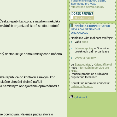
Využijte internetovou službu
Econnectu pro Vás.
http://press-servis.ecn.cz/
Česká republika, o.p.s. s návrhem několika
evládních organizací, které se dlouhodobě
NABÍDKA ECONNECTU PRO
NEVLÁDNÍ NEZISKOVÉ
ORGANIZACE
Nabízíme vám možnost zveřejnit:
vaše
akce
tiskové zprávy
o činnosti a
projektech vaší organizace
který destabilizuje demokratický chod našeho
výzvy a nabídky
ve
Zpravodajství
,
Kalendáři akcí
nebo
Informačním servisu pro
NNO
.
Použijte prosím na stránkách
eské republice do kontaktu s někým, kdo
připravené formuláře.
 slušné chování zřejmě nařídil
Kontakt na redakci Econnectu:
b a nemístným obhajováním oprávněnosti a
redakce@ecn.cz
vytisknout
ně očerňován. Nejenže padají slova o