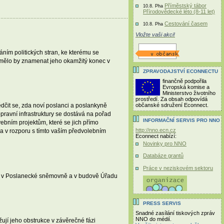
Příměstský tábor
10.8. Pha
Přírodovědecké léto (8-11 let)
Cestování časem
10.8. Pha
Vložte vaši akci!
ním politických stran, ke kterému se
a mělo by znamenat jeho okamžitý konec v
ZPRAVODAJSTVÍ ECONNECTU
finančně podpořila
Evropská komise a
Ministerstvo životního
prostředí. Za obsah odpovídá
občanské sdružení Econnect.
čit se, zda noví poslanci a poslankyně
pravní infrastruktury se dostává na pořad
INFORMAČNÍ SERVIS PRO NNO
bním projektům, které se jich přímo
http://nno.ecn.cz
ela v rozporu s tímto vaším předvolebním
Econnect nabízí:
Novinky pro NNO
Databáze grantů
Práce v neziskovém sektoru
010 v Poslanecké sněmovně a v budově Úřadu
PRESS SERVIS
Snadné zasílání tiskových zpráv
NNO do médií.
žují jeho obstrukce v závěrečné fázi