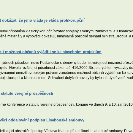
 dokázat, že jeho vláda je vláda protikorupční
lmi připomíná klasický korupční vzorec spojený s velkými zakázkami a s financová
něné materiály a výpovědi dokazují, minimálně politické selhání ministra Drobila, 
zit možnost občanů vyjádřit se ke stavebním projektům
r týdnech působení nové Poslanecké sněmovny bude mít veřejnost možnost přesvěd
yslu. Novela rozšiřující působnost zákona č. 416/2009 Sb., o urychlení výstavby do
ýznamně omezit evropským právem zaručenou možnost občanů vyjádřit se ke stave
mi boj s korupcí a klientelismem. Schválení dotyčné novely by bylo z řady důvodů zc
statutu veřejné prospěšnosti
rné konference o statutu veřejné prospěšnosti, konané ve dnech 9. a 10. září 2
e věci oddalování podpisu Lisabonské smlouvy
ritizující obstrukční postup Václava Klause při ratifikaci Lisabonské smlouvy. Pova