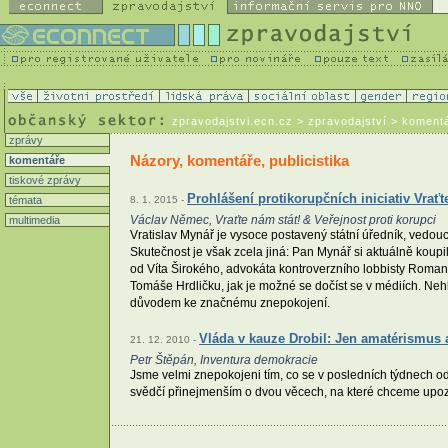
zpravodajstvi.ecn.cz
> zpravodajství > koment
zprávy
Názory, komentáře, publicistika
komentáře
tiskové zprávy
Prohlášení protikorupčních iniciativ Vraťt
témata
8. 1. 2015 -
Václav Němec, Vraťte nám stát! & Veřejnost proti korupci
multimedia
Vratislav Mynář je vysoce postavený státní úředník, vedouc
Skutečnost je však zcela jiná: Pan Mynář si aktuálně koupil
od Víta Širokého, advokáta kontroverzního lobbisty Roman
Tomáše Hrdličku, jak je možné se dočíst se v médiích. Neh
důvodem ke značnému znepokojení.
Vláda v kauze Drobil: Jen amatérismus 
21. 12. 2010 -
Petr Štěpán, Inventura demokracie
Jsme velmi znepokojeni tím, co se v posledních týdnech ode
svědčí přinejmenším o dvou věcech, na které chceme upoz