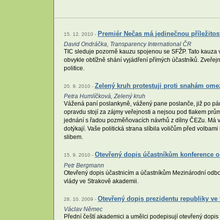
Premiér Nečas má jedinečnou příležitost
15. 12. 2010 -
David Ondráčka, Transparency International ČR
TIC sleduje pozorně kauzu spojenou se SFŽP. Tato kauza ve
obvykle obtížně shání vyjádření přímých účastníků. Zveřej
politice.
Zelený kruh protestuji proti snahám ome
20. 9. 2010 -
Petra Humlíčková, Zelený kruh
Vážená paní poslankyně, vážený pane poslanče, již po pá
opravdu stojí za zájmy veřejnosti a nejsou pod tlakem prům
jednání s řadou pozměňovacích návrhů z dílny ČEZu. Má v
dotýkají. Vaše politická strana slíbila voličům před volba
slibem.
Otevřený dopis účastníkům konference o 
15. 9. 2010 -
Petr Bergmann
Otevřený dopis účastnicím a účastníkům Mezinárodní odbo
vlády ve Strakově akademii.
Otevřený dopis prezidentu republiky v
28. 10. 2009 -
Václav Němec
Přední čeští akademici a umělci podepisují otevřený dopis k