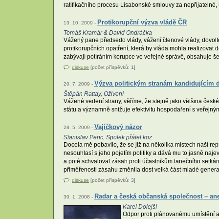
ratifikačního procesu Lisabonské smlouvy za nepřijatelné
Protikorupční výzva vládě ČR
13. 10. 2009 -
Tomáš Kramár & David Ondráčka
Vážený pane předsedo vlády, vážení členové vlády, dovolte
protikorupčních opatření, která by vláda mohla realizova
zabývají potíráním korupce ve veřejné správě, obsahuje šest
diskuse
[počet příspěvků:
1
]
Výzva politickým stranám kandidujícím
20. 7. 2009 -
Štěpán Rattay, Oživení
Vážené vedení strany, věříme, že stejně jako většina česk
státu a významně snižuje efektivitu hospodaření s veřejným
Vajíčkový názor
28. 5. 2009 -
Stanislav Penc, Spolek přátel koz
Docela mě pobavilo, že se již na několika místech naší re
nesouhlasí s jeho pojetím politiky a dává mu to jasně naje
a poté schvaloval zásah proti účastníkům tanečního setk
přiměřenosti zásahu změnila dost velká část mladé genera
diskuse
[počet příspěvků:
3
]
Radar a česká občanská společnost – an
30. 1. 2008 -
Karel Dolejší
Odpor proti plánovanému umístění a