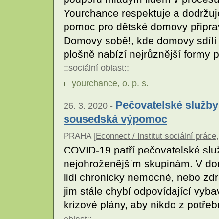
Yourchance respektuje a dodržuje
pomoc pro dětské domovy připrav
Domovy sobě!, kde domovy sdílí 
plošně nabízí nejrůznější formy
::
sociální oblast
::
yourchance, o. p. s.
Pečovatelské služby
26. 3. 2020 -
sousedská výpomoc
PRAHA [
Econnect / Institut sociální práce,
COVID-19 patří pečovatelské slu
nejohroženějším skupinám. V domá
lidi chronicky nemocné, nebo zd
jim stále chybí odpovídající vyba
krizové plány, aby nikdo z potř
oblast
::