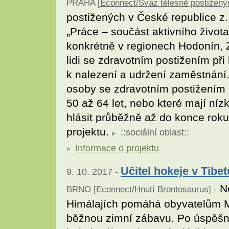
PRAHA [
Econnect/Svaz tělesně postiženýc
postižených v České republice z. 
„Práce – součást aktivního život
konkrétně v regionech Hodonín, 
lidi se zdravotním postižením př
k nalezení a udržení zaměstnání. 
osoby se zdravotním postižením 
50 až 64 let, nebo které mají ní
hlásit průběžně až do konce roku
projektu.
::
sociální oblast
::
Informace o projektu
Učitel hokeje v Tibet
9. 10. 2017 -
Ne
BRNO [
Econnect/Hnutí Brontosaurus
] -
Himálajích pomáhá obyvatelům M
běžnou zimní zábavu. Po úspěšn