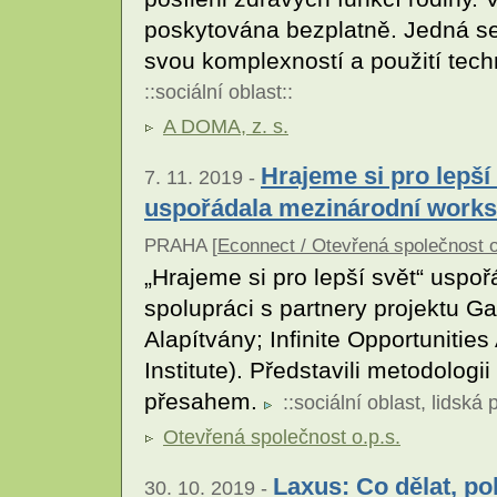
poskytována bezplatně. Jedná se s
svou komplexností a použití tech
::
sociální oblast
::
A DOMA, z. s.
Hrajeme si pro lepší
7. 11. 2019 -
uspořádala mezinárodní work
PRAHA [
Econnect / Otevřená společnost o
„Hrajeme si pro lepší svět“ uspo
spolupráci s partnery projektu G
Alapítvány; Infinite Opportuniti
Institute). Představili metodolog
přesahem.
::
sociální oblast
,
lidská 
Otevřená společnost o.p.s.
Laxus: Co dělat, po
30. 10. 2019 -