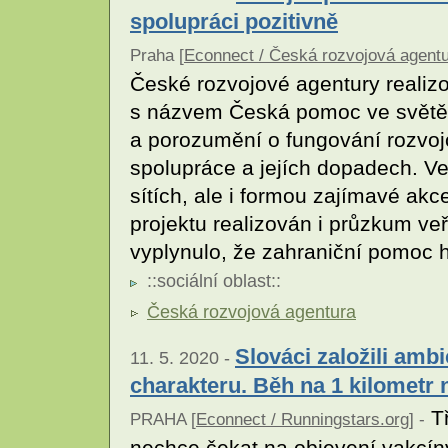
spolupráci pozitivně
Praha [
Econnect / Česká rozvojová agent
České rozvojové agentury realizo
s názvem Česká pomoc ve světě. 
a porozumění o fungování rozvojo
spolupráce a jejích dopadech. V
sítích, ale i formou zajímavé ak
projektu realizován i průzkum ve
vyplynulo, že zahraniční pomoc 
::
sociální oblast
::
Česká rozvojová agentura
Slováci založili amb
11. 5. 2020 -
charakteru. Běh na 1 kilometr 
Tř
PRAHA [
Econnect / Runningstars.org
] -
nechce čekat na objevení vakcín