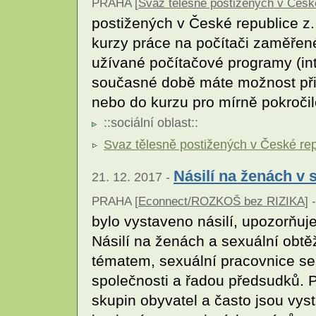
PRAHA [
Svaz tělesně postižených v České
postižených v České republice z. 
kurzy práce na počítači zaměřené
užívané počítačové programy (in
současné době máte možnost přih
nebo do kurzu pro mírně pokročil
::
sociální oblast
::
Svaz tělesně postižených v České repu
Násilí na ženách v
21. 12. 2017 -
PRAHA [
Econnect/ROZKOŠ bez RIZIKA
] -
bylo vystaveno násilí, upozorň
Násilí na ženách a sexuální obt
tématem, sexuální pracovnice se
společnosti a řadou předsudků. P
skupin obyvatel a často jsou vyst