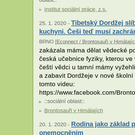
Institut sociální práce, z.s.
Tibetský Dordžej slí
25. 1. 2020 -
kuchyni. Češi teď musí zachrán
BRNO [
Econnect / Brontosauři v Himálají
zakázala máma dělat vědecké po
česká učebnice fyziky, kterou ve 
čeští vědci u tamní mámy vyžehli
a zabavit Dordžeje v nové školní 
tomto videu:
https://www.facebook.com/Bront
::
sociální oblast
::
Brontosauři v Himálajích
Rodina jako základ 
20. 1. 2020 -
onemocněním