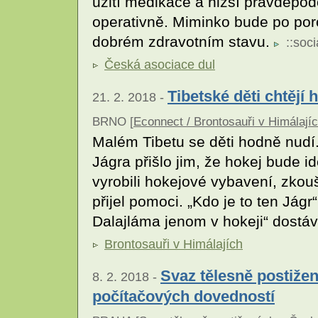
užití medikace a nižší pravděpo
operativně. Miminko bude po por
dobrém zdravotním stavu.
::
soci
Česká asociace dul
Tibetské děti chtějí 
21. 2. 2018 -
BRNO [
Econnect / Brontosauři v Himálají
Malém Tibetu se děti hodně nudí. 
Jágra přišlo jim, že hokej bude 
vyrobili hokejové vybavení, zkouše
přijel pomoci. „Kdo je to ten Jágr
Dalajláma jenom v hokeji“ dostá
Brontosauři v Himálajích
Svaz tělesně postižen
8. 2. 2018 -
počítačových dovedností