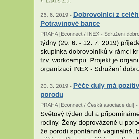
Laxus z.ú.
Dobrovolníci z celé
26. 6. 2019 -
Potravinové bance
PRAHA [
Econnect / INEX - Sdružení dobro
týdny (29. 6. - 12. 7. 2019) přij
skupinka dobrovolníků v rámci k
tzv. workcampu. Projekt je organ
organizací INEX - Sdružení dobro
Péče duly má pozitiv
20. 3. 2019 -
porodu
PRAHA [
Econnect / Česká asociace dul
] -
Světový týden dul a připomínáme 
rodiny. Ženy doprovázené u poro
že porodí spontánně vaginálně, b