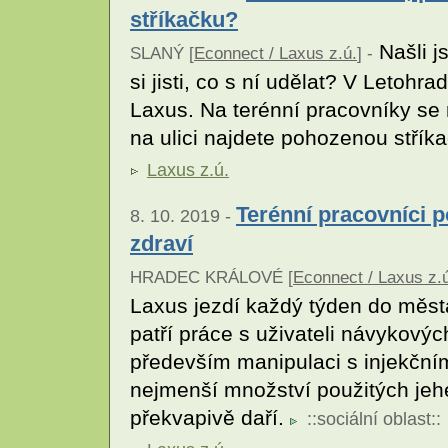
stříkačku?
Našli js
SLANÝ [
Econnect / Laxus z.ú.
] -
si jisti, co s ní udělat? V Letohr
Laxus. Na terénní pracovníky se 
na ulici najdete pohozenou střík
Laxus z.ú.
Terénní pracovníci p
8. 10. 2019 -
zdraví
HRADEC KRÁLOVÉ [
Econnect / Laxus z.
Laxus jezdí každý týden do města
patří práce s uživateli návykový
především manipulaci s injekčními
nejmenší množství použitých jehel
překvapivě daří.
::
sociální oblast
::