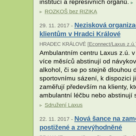
institucí a represivních orgánů.
ROZKOŠ bez RIZIKA
Nezisková organiza
29. 11. 2017 -
klientům v Hradci Králové
HRADEC KRÁLOVÉ [
Econnect/Laxus z.ú.
Ambulantním centru Laxus z.ú. v H
více měsíců abstinují od návykov
alkohol, či se po stejně dlouhou
sportovnímu sázení, k dispozici j
zaměřují především na klienty, kt
ambulantní léčbu nebo abstinují
Sdružení Laxus
Nová šance na zamě
22. 11. 2017 -
postižené a znevýhodněné