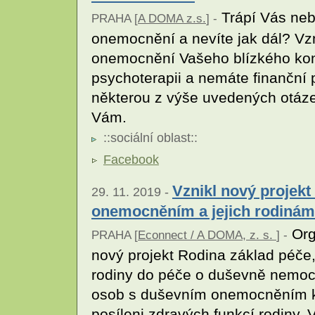
Trápí Vás neb
PRAHA [
A DOMA z.s.
] -
onemocnění a nevíte jak dál? Vzn
onemocnění Vašeho blízkého konf
psychoterapii a nemáte finanční 
některou z výše uvedených otázek
Vám.
::
sociální oblast
::
Facebook
Vznikl nový projek
29. 11. 2019 -
onemocněním a jejich rodinám
Org
PRAHA [
Econnect / A DOMA, z. s.
] -
nový projekt Rodina základ péče, 
rodiny do péče o duševně nemocné
osob s duševním onemocněním k v
posíleni zdravých funkcí rodiny. V