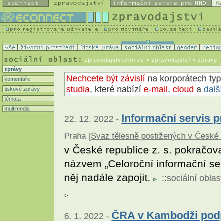
K
zpravodajstvi.ecn.cz
> zpravodajství > zprávy
zprávy
Nechcete být závislí
na korporátech typ
komentáře
studia
, které nabízí
e-mail
,
cloud
a
dalš
tiskové zprávy
témata
multimedia
Informační servis p
22. 12. 2022 -
Praha [
Svaz tělesně postižených v České r
v České republice z. s. pokračoval
názvem „Celoroční informační se
něj nadále zapojit.
::
sociální oblas
ČRA v Kambodži podpo
6. 1. 2022 -