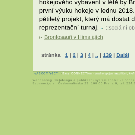
hokejového vybavení v létě by Br
první výuku hokeje v lednu 2018. 
pětiletý projekt, který má dostat
reprezentační turnaj.
::
sociální ob
Brontosauři v Himalájích
stránka
1
|
2
|
3
|
4
|
..
|
139
|
Další
Easy CONNECTion
- snadné spojení mezi lidmi, kteř
Webhosting
,
webdesign
a
publikační systém Toolkit
-
Econne
Econnect,o.s.; Českomalínská 23; 160 00 Praha 6; tel: 224