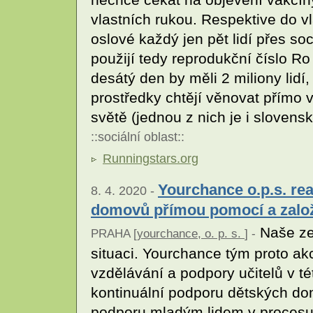
vlastních rukou. Respektive do v
oslové každý jen pět lidí přes soci
použijí tedy reprodukční číslo R
desátý den by měli 2 miliony lidí
prostředky chtějí věnovat přímo
světě (jednou z nich je i slovens
::
sociální oblast
::
Runningstars.org
Yourchance o.p.s. re
8. 4. 2020 -
domovů přímou pomocí a zalo
Naše zem
PRAHA [
yourchance, o. p. s.
] -
situaci. Yourchance tým proto akc
vzdělávání a podpory učitelů v té
kontinuální podporu dětských do
podporu mladým lidem v procesu