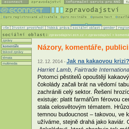
K
zpravodajstvi.ecn.cz
> zpravodajství > koment
zprávy
Názory, komentáře, publici
komentáře
tiskové zprávy
témata
Jak na kakaovou krizi
12. 12. 2014 -
multimedia
Harriet Lamb, Fairtrade Internationa
Potomci pěstitelů opouštějí kakaový
čokolády začali brát na vědomí tab
zachránili celý sektor. Řešení hrozí
existuje: platit farmářům férovou 
stala celosvětovým tématem. Hrůzo
temnou budoucnost – takovou, ve kt
užíváme, stejně drahá jako kaviár. 