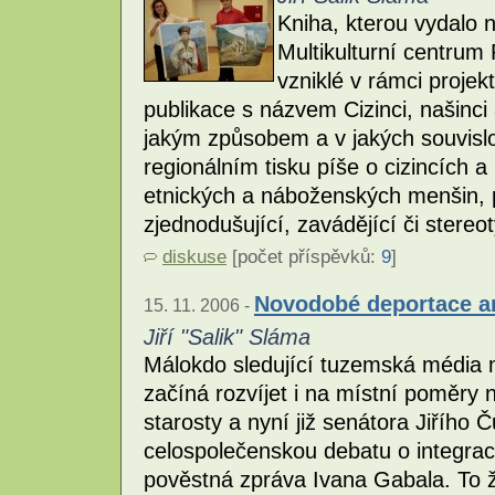
Kniha, kterou vydalo 
Multikulturní centrum
vzniklé v rámci proje
publikace s názvem Cizinci, našinci
jakým způsobem a v jakých souvislo
regionálním tisku píše o cizincích a
etnických a náboženských menšin, 
zjednodušující, zavádějící či stereo
diskuse
[počet příspěvků:
9
]
Novodobé deportace a
15. 11. 2006 -
Jiří "Salik" Sláma
Málokdo sledující tuzemská média 
začíná rozvíjet i na místní poměr
starosty a nyní již senátora Jiřího
celospolečenskou debatu o integrac
pověstná zpráva Ivana Gabala. To že