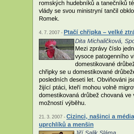
romských hudebníků a tanečníků té
vlády se svou ministryní tančil ob
Romek.
Ptačí chřipka – velké ztr
4. 7. 2007 -
Dita Michaličková, Spo
Mezi zprávy číslo jed
vysoce patogenního vi
domestikované drůbež
chřipky se u domestikované drůbeže
posledních deseti let. Obviňováni 
žijící ptáci, kteří mohou volně migr
domestikovaná drůbež chovaná ve vě
možností výběhu.
Cizinci, našinci a méd
21. 3. 2007 -
uprchlíků a menšin
Jiří Salik Sláma