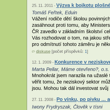
Výzva k bojkotu plošn
25. 11. 2011 -
Tomáš Feřtek, Eduin
Vážení rodiče dětí školou povinných
zasáhnout proti tomu, aby Ministers
ČR zavedlo v základním školství ce
Vás rozhodovat o tom, na jakou stř
pro odmítnutí tohoto záměru je něko
diskuse
[počet příspěvků:
1
]
Konkurence v neziskov
12. 1. 2009 -
Marta Pellar, Máme otevřeno?, o.s.
Mnohokrát jsem narazila na užaslé 
věřit tomu, že neziskový sektor můž
jsou. Mohou tak dál investovat svůj
Po vínku, po pivku ... 
27. 11. 2008 -
Iwony Frydryszak, Člověk v tísni