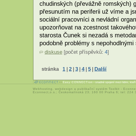
chudinských (převážně romských) ghe
přesunutím na periferii už víme a js
sociální pracovníci a nevládní orga
upozorňovat na zcestnost takového
starosta Čunek si nezadá s metodami
podobně problémy s nepohodlnými s
diskuse
[počet příspěvků:
4
]
stránka
1
|
2
|
3
|
4
|
5
|
Další
Easy CONNECTion
- snadné spojení mezi lidmi, kteř
Webhosting
,
webdesign
a
publikační systém Toolkit
-
Econne
Econnect,o.s.; Českomalínská 23; 160 00 Praha 6; tel: 224