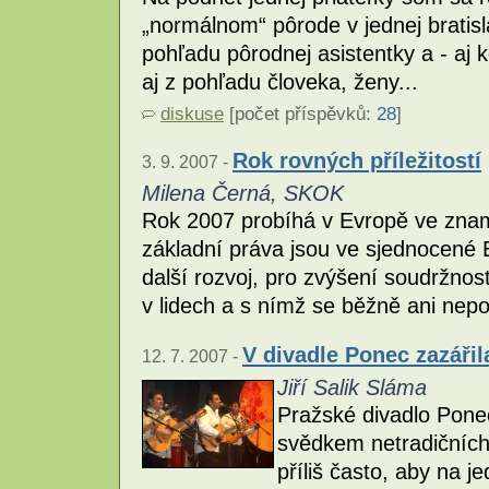
„normálnom“ pôrode v jednej bratis
pohľadu pôrodnej asistentky a - aj 
aj z pohľadu človeka, ženy...
diskuse
[počet příspěvků:
28
]
Rok rovných příležitostí
3. 9. 2007 -
Milena Černá, SKOK
Rok 2007 probíhá v Evropě ve zname
základní práva jsou ve sjednocené
další rozvoj, pro zvýšení soudržnosti
v lidech a s nímž se běžně ani nepoč
V divadle Ponec zazářil
12. 7. 2007 -
Jiří Salik Sláma
Pražské divadlo Pone
svědkem netradičních
příliš často, aby na 