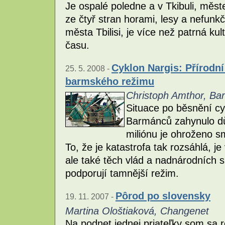
Je ospalé poledne a v Tkibuli, měste
ze čtyř stran horami, lesy a nefunk
města Tbilisi, je více než patrná k
času.
Cyklon Nargis: Přírodní
25. 5. 2008 -
barmského režimu
Christoph Amthor, Ba
Situace po běsnění cyk
Barmánců zahynulo dů
miliónu je ohroženo s
To, že je katastrofa tak rozsáhlá, 
ale také těch vlád a nadnárodních sp
podporují tamnější režim.
Pôrod po slovensky
19. 11. 2007 -
Martina Ološtiaková, Changenet
Na podnet jednej priateľky som sa r