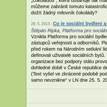
„čokoládou“, která obsahuje tak mál
můžeme zabránit tomuto katastrofic
dožít žádný milovník čokolády?
Co je sociální bydlení 
28. 5. 2013 -
Štěpán Ripka, Platforma pro sociáln
Vznikla Platforma pro sociální bydl
zástupců veřejnosti a odborníků. Pl
před rokem na Národním setkání lidí
definovali uživatelé sociálních bytů.
organizace bez podpory státu provozu
dohledné době v České republice def
(Text vyšel ve zkrácené podobě pod
samo nevznikne“ v LN dne 25. 5. 2