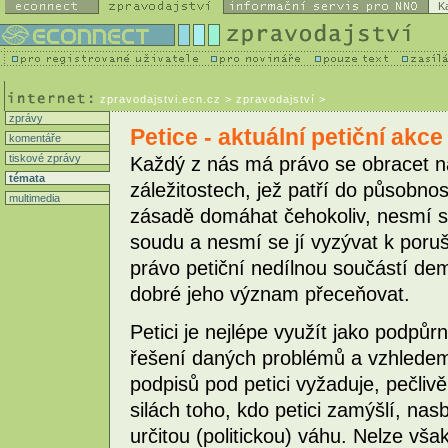
K
zpravodajstvi.ecn.cz
> zpravodajství >
zprávy
Petice - aktuální petiční akc
komentáře
tiskové zprávy
Každý z nás má právo se obracet na
témata
záležitostech, jež patří do působnos
multimedia
zásadě domáhat čehokoliv, nesmí se
soudu a nesmí se jí vyzývat k poruš
právo petiční nedílnou součástí dem
dobré jeho význam přeceňovat.
Petici je nejlépe využít jako podpů
řešení daných problémů a vzhledem 
podpisů pod petici vyžaduje, pečliv
silách toho, kdo petici zamýšlí, nasb
určitou (politickou) váhu. Nelze vša