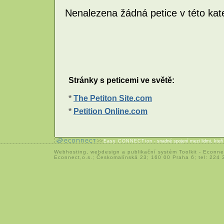
Nenalezena žádná petice v této kate
Stránky s peticemi ve světě:
*
The Petiton Site.com
*
Petition Online.com
Easy CONNECTion
- snadné spojení mezi lidmi, kteř
Webhosting
,
webdesign
a
publikační systém Toolkit
-
Econne
Econnect,o.s.; Českomalínská 23; 160 00 Praha 6; tel: 224