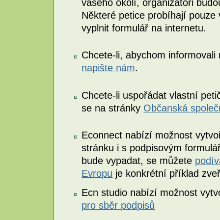
vašeho okolí, organizátoři budo
Některé petice probíhají pouze 
vyplnit formulář na internetu.
Chcete-li, abychom informovali n
napište nám
.
Chcete-li uspořádat vlastní petič
se na stránky
Občanská společn
Econnect nabízí možnost vytvoři
stránku i s podpisovým formulá
bude vypadat, se můžete
podív
Evropu
je konkrétní příklad zve
Ecn studio nabízí možnost vytv
pro sběr podpisů