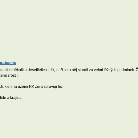
Karabachu
dních několika desetiletích lidé, kteří se o něj starali za velmi těžkých podmínek.
emí srostlí.
 kteří na území NK žijí a spravují ho.
lidé a krajina.