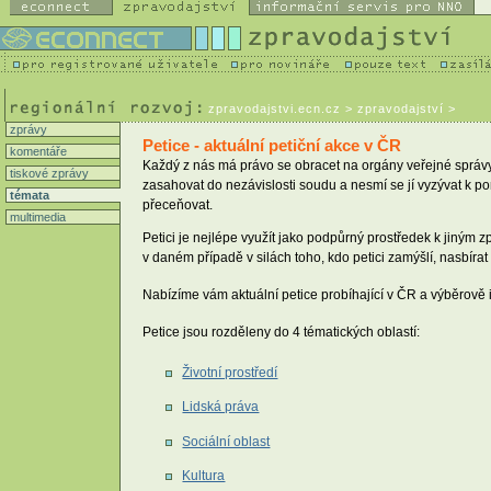
zpravodajstvi.ecn.cz
> zpravodajství >
zprávy
Petice - aktuální petiční akce v ČR
komentáře
Každý z nás má právo se obracet na orgány veřejné správy s
tiskové zprávy
zasahovat do nezávislosti soudu a nesmí se jí vyzývat k po
témata
přeceňovat.
multimedia
Petici je nejlépe využít jako podpůrný prostředek k jiným 
v daném případě v silách toho, kdo petici zamýšlí, nasbírat
Nabízíme vám aktuální petice probíhající v ČR a výběrově i
Petice jsou rozděleny do 4 tématických oblastí:
Životní prostředí
Lidská práva
Sociální oblast
Kultura