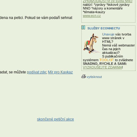
ZPRAVODAJSTVÍ ze světa NNO
nabízí: *zprávy *tiskové zprávy
NNO *názory a komentáře
*témata+kauzy
www.ecn.cz
uvedena na petici. Pokud se vám podaří sehnat
SLUŽBY ECONNECTU
Unavuje
vás tvorba
www stránek v
HTML?
Nemá váš webmaster
čas
na jejich
aktualizaci?
S publikačním
systémem
TOOLKIT
to zvládnete
SNADNO, RYCHLE A SAMI:
VYZKOUŠEJTE ZDARMA
!
ypadat, se můžete
podívat zde
;
Mír pro Kavkaz
vytisknout
skončené petiční akce