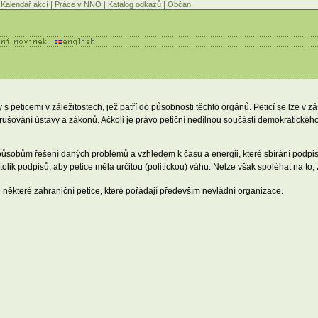
Kalendář akcí
|
Práce v NNO
|
Katalog odkazů
|
Občan
 peticemi v záležitostech, jež patří do působnosti těchto orgánů. Peticí se lze v 
rušování ústavy a zákonů. Ačkoli je právo petiční nedílnou součástí demokratického
způsobům řešení daných problémů a vzhledem k času a energii, které sbírání podpisů
 tolik podpisů, aby petice měla určitou (politickou) váhu. Nelze však spoléhat na to,
 některé zahraniční petice, které pořádají především nevládní organizace.