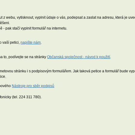
nout z webu, vytisknout, vyplnit údaje o vás, podepsat a zaslat na adresu, která je 
těšeni.
 - pak stačí vyplnit formulář na internetu.
 vaší petici,
napište nám
.
 na to, podívejte se na stránky
Občanská společnost - návod k použití
.
ternetovou stránku i s podpisovým formulářem. Jak taková petice a formulář bude v
ice.
webového
Nástroje pro sběr podpisů
fonicky (tel. 224 311 780).