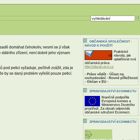
OBČANSKÁ SPOLEČNOST -
NÁVOD K POUŽITÍ
zásadě domáhat čehokoliv, nesmí se jí však
Praktické
 státního zřízení, není dobré jeho význam
návody, jak
uplatňovat svá
občanská práva.
http://obcan.ecn.cz
 pod petici vyžaduje, pečlivě zvážit, zda je
 že by se daný problém vyřešil pouze peticí.
- Právo vědět - Účast na
rozhodování - Rovné příležitosti
- Občan v EU -
ZPRAVODAJSTVÍ ECONNECTU
finančně podpořila
Evropská komise a
Ministerstvo životního
prostředí. Za obsah odpovídá
občanské sdružení Econnect.
ZPRAVODAJSTVÍ ECONNECTU