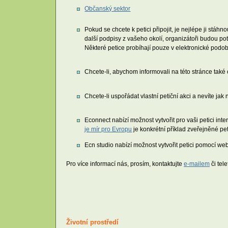
Občanský sektor
Pokud se chcete k petici připojit, je nejlépe ji stáh
další podpisy z vašeho okolí, organizátoři budou po
Některé petice probíhají pouze v elektronické podobě
Chcete-li, abychom informovali na této stránce také o
Chcete-li uspořádat vlastní petiční akci a nevíte jak
Econnect nabízí možnost vytvořit pro vaši petici in
je mír pro Evropu
je konkrétní příklad zveřejněné pet
Ecn studio nabízí možnost vytvořit petici pomocí 
Pro více informací nás, prosím, kontaktujte
e-mailem
či tele
Životní prostředí