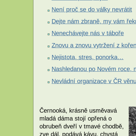
Není proč se do války nevrátit
Dejte nám zbraně, my vám řekn
Nenechávejte nás v táboře
Znovu a znovu vytržení z koře
Nejistota, stres, ponorka…
Nashledanou po Novém roce, 
Nevládní organizace v ČR věnu
Černooká, krásně usměvavá
mladá dáma stojí opřená o
obrubeň dveří v tmavé chodbě,
zve dál, podává kávu, chystá