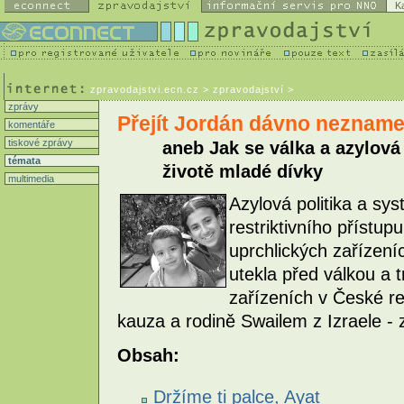
K
zpravodajstvi.ecn.cz
> zpravodajství >
zprávy
Přejít Jordán dávno nezname
komentáře
tiskové zprávy
aneb Jak se válka a azylová
témata
životě mladé dívky
multimedia
Azylová politika a sy
restriktivního přístu
uprchlických zařízení
utekla před válkou a t
zařízeních v České rep
kauza a rodině Swailem z Izraele -
Obsah:
Držíme ti palce, Ayat