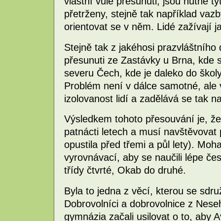
vlastní vůle přesunuti, jsou nutně t
přetrženy, stejně tak například vazb
orientovat se v něm. Lidé zažívají j
Stejně tak z jakéhosi prazvláštního 
přesunuti ze Zastávky u Brna, kde s
severu Čech, kde je daleko do školy
Problém není v dálce samotné, ale 
izolovanost lidí a zadělává se tak 
Výsledkem tohoto přesouvání je, že
patnácti letech a musí navštěvovat 
opustila před třemi a půl lety). Mo
vyrovnávací, aby se naučili lépe č
třídy čtvrté, Okab do druhé.
Byla to jedna z věcí, kterou se sdr
Dobrovolníci a dobrovolnice z Nese
gymnázia začali usilovat o to, aby 