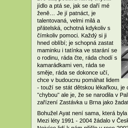
jídlo a ptá se, jak se daří mé
ženě… Je jí patnáct, je
talentovaná, velmi milá a
přátelská, ochotná kdykoliv s
čímkoliv pomoci. Každý si ji
hned oblíbí; je schopná zastat
maminku i tatínka ve starání se
o rodinu, ráda čte, ráda chodí s
kamarádkami ven, ráda se
směje, ráda se dokonce učí,
chce v budoucnu pomáhat lidem
- touží se stát dětskou lékařkou, j
"chybou" ale je, že se narodila v Pa
zařízení Zastávka u Brna jako žadat
Bohužel Ayat není sama, která byl
Mezi léty 1991 - 2004 žádalo v Česk