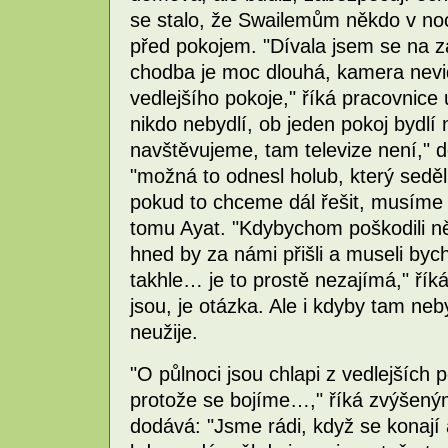
se stalo, že Swailemům někdo v noci 
před pokojem. "Dívala jsem se na z
chodba je moc dlouhá, kamera nevid
vedlejšího pokoje," říká pracovnice 
nikdo nebydlí, ob jeden pokoj bydlí n
navštěvujeme, tam televize není,"
"možná to odnesl holub, který seděl
pokud to chceme dál řešit, musíme jí
tomu Ayat. "Kdybychom poškodili něj
hned by za námi přišli a museli byc
takhle… je to prostě nezajímá," ří
jsou, je otázka. Ale i kdyby tam ne
neužije.
"O půlnoci jsou chlapi z vedlejších
protože se bojíme…," říká zvýšeným
dodává: "Jsme rádi, když se konají