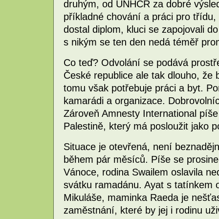
druhým, od UNHCR za dobré výsledk
příkladné chování a práci pro třídu, 
dostal diplom, kluci se zapojovali do
s nikým se ten den nedá téměř prom
Co teď? Odvolání se podává prostře
České republice ale tak dlouho, že 
tomu však potřebuje práci a byt. P
kamarádi a organizace. Dobrovolníci
Zároveň Amnesty International píše
Palestině, který má posloužit jako 
Situace je otevřená, není beznadějn
během pár měsíců. Píše se prosinec
Vánoce, rodina Swailem oslavila n
svátku ramadánu. Ayat s tatínkem o
Mikuláše, maminka Raeda je nešťast
zaměstnání, které by jej i rodinu u