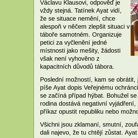
Václavu Klausovi, odpověď je
vždy stejná. Tatínek Ayat vidí,
že se situace nemění, chce
alespoň v něčem zlepšit situaci v
táboře samotném. Organizuje
petici za vyčlenění jedné
místnosti jako mešity, žádosti
však není vyhověno z
kapacitních důvodů tábora.
Poslední možností, kam se obrátit
píše Ayat dopis Veřejnému ochránci
se začíná případ hýbat. Bohužel se
rodina dostává negativní vyjádření,
příkaz opustit republiku nebo možno
Všichni jsou zklamaní, smutní, zoufa
dali najevo, že tu chtějí zůstat. A