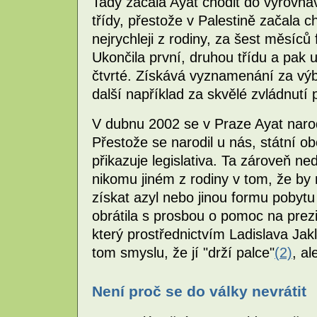
Tady začala Ayat chodit do vyrovnáv
třídy, přestože v Palestině začala c
nejrychleji z rodiny, za šest měsíců
Ukončila první, druhou třídu a pak 
čtvrté. Získává vyznamenání za výb
další například za skvělé zvládnutí 
V dubnu 2002 se v Praze Ayat narodi
Přestože se narodil u nás, státní obč
přikazuje legislativa. Ta zároveň n
nikomu jiném z rodiny v tom, že by
získat azyl nebo jinou formu pobyt
obrátila s prosbou o pomoc na prez
který prostřednictvím Ladislava Jak
tom smyslu, že jí "drží palce"
(2)
, a
Není proč se do války nevrátit