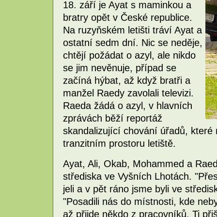
18. září je Ayat s maminkou a
bratry opět v České republice.
Na ruzyňském letišti tráví Ayat a
ostatní sedm dní. Nic se neděje,
chtějí požádat o azyl, ale nikdo
se jim nevěnuje, případ se
začíná hýbat, až když bratři a
manžel Raedy zavolali televizi.
Raeda žádá o azyl, v hlavních
zprávách běží reportáž
skandalizující chování úřadů, kter
tranzitním prostoru letiště.
Ayat, Ali, Okab, Mohammed a Raeda
střediska ve Vyšních Lhotách. "Přes
jeli a v pět ráno jsme byli ve středi
"Posadili nás do místnosti, kde neby
až přijde někdo z pracovníků. Ti při