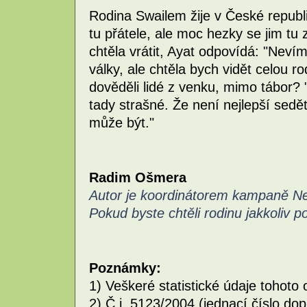
Rodina Swailem žije v České republice
tu přátele, ale moc hezky se jim tu 
chtěla vrátit, Ayat odpovídá: "Nevím
války, ale chtěla bych vidět celou ro
dověděli lidé z venku, mimo tábor? "
tady strašné. Že není nejlepší sedět 
může být."
Radim Ošmera
Autor je koordinátorem kampaně Nes
Pokud byste chtěli rodinu jakkoliv p
Poznámky:
1) Veškeré statistické údaje tohoto
2) Č.j. 5123/2004 (jednací číslo do