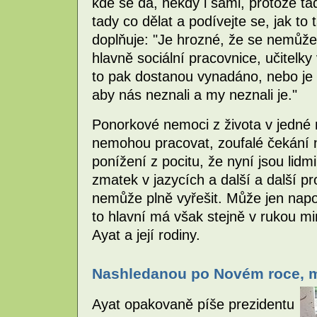
kde se dá, někdy i sami, protože ta
tady co dělat a podívejte se, jak t
doplňuje: "Je hrozné, že se nemůž
hlavně sociální pracovnice, učitelk
to pak dostanou vynadáno, nebo je 
aby nás neznali a my neznali je."
Ponorkové nemoci z života v jedné m
nemohou pracovat, zoufalé čekání n
ponížení z pocitu, že nyní jsou lidm
zmatek v jazycích a další a další 
nemůže plně vyřešit. Může jen nap
to hlavní má však stejně v rukou mi
Ayat a její rodiny.
Nashledanou po Novém roce, 
Ayat opakovaně píše prezidentu