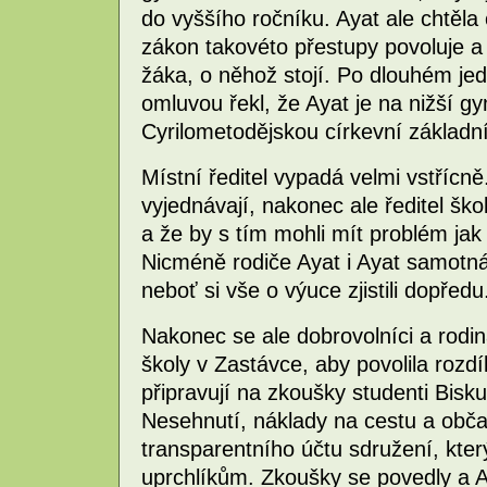
do vyššího ročníku. Ayat ale chtěla
zákon takovéto přestupy povoluje a 
žáka, o něhož stojí. Po dlouhém je
omluvou řekl, že Ayat je na nižší 
Cyrilometodějskou církevní základní
Místní ředitel vypadá velmi vstřícně
vyjednávají, nakonec ale ředitel šk
a že by s tím mohli mít problém jak 
Nicméně rodiče Ayat i Ayat samotná
neboť si vše o výuce zjistili dopředu
Nakonec se ale dobrovolníci a rodin
školy v Zastávce, aby povolila rozdí
připravují na zkoušky studenti Bis
Nesehnutí, náklady na cestu a obča
transparentního účtu sdružení, kte
uprchlíkům. Zkoušky se povedly a Ay