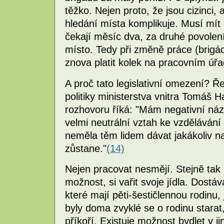
těžko. Nejen proto, že jsou cizinci, a
hledání místa komplikuje. Musí mít 
čekají měsíc dva, za druhé povolení
místo. Tedy při změně práce (brigá
znova platit kolek na pracovním úřa
A proč tato legislativní omezení? Ř
politiky ministerstva vnitra Tomáš
rozhovoru říká: "Mám negativní ná
velmi neutrální vztah ke vzdělávání 
neměla těm lidem dávat jakákoliv na
zůstane."
(14)
Nejen pracovat nesmějí. Stejně tak 
možnost, si vařit svoje jídla. Dostáv
které mají pěti-šestičlennou rodinu
byly doma zvyklé se o rodinu starat, a
příkoří. Existuje možnost bydlet v j