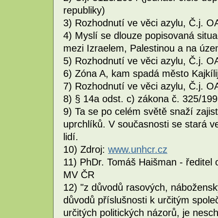
republiky)
3) Rozhodnutí ve věci azylu, Č.j. 
4) Myslí se dlouze popisovaná situ
mezi Izraelem, Palestinou a na úz
5) Rozhodnutí ve věci azylu, Č.j. 
6) Zóna A, kam spadá město Kajkílij
7) Rozhodnutí ve věci azylu, Č.j. 
8) § 14a odst. c) zákona č. 325/199
9) Ta se po celém světě snaží zaji
uprchlíků. V současnosti se stará v
lidí.
10) Zdroj:
www.unhcr.cz
11) PhDr. Tomáš Haišman - ředitel o
MV ČR
12) "z důvodů rasových, nábožensk
důvodů příslušnosti k určitým spol
určitých politických názorů, je nes