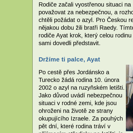
Rodiče začali vyostřenou situaci 
považovat za nebezpečnou, a rozhod
chtěli požádat o azyl. Pro Českou re
nějakou dobu žili bratři Raedy. Tím
rodiče Ayat krok, který celou rodinu
sami dovedli představit.
Držíme ti palce, Ayat
Po cestě přes Jordánsko a
Turecko žádá rodina 10. února
2002 o azyl na ruzyňském letišti.
Jako důvod uvádí nebezpečnou
situaci v rodné zemi, kde jsou
ohroženi na životě ze strany
okupujícího Izraele. Za pouhých
pět dní, které rodina tráví v