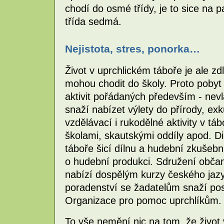
chodí do osmé třídy, je to sice na pa
třída sedmá.
Nejistota, stres, ponorka…
Život v uprchlickém táboře je ale zdl
mohou chodit do školy. Proto poby
aktivit pořádaných především - nev
snaží nabízet výlety do přírody, exk
vzdělávací i rukodělné aktivity v t
školami, skautskými oddíly apod. Di
táboře šicí dílnu a hudební zkušeb
o hudební produkci. Sdružení obča
nabízí dospělým kurzy českého jazy
poradenství se žadatelům snaží pos
Organizace pro pomoc uprchlíkům.
To vše nemění nic na tom, že život 