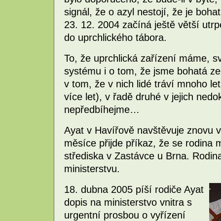
signál, že o azyl nestojí, že je bohat
23. 12. 2004 začíná ještě větší utr
do uprchlického tábora.
To, že uprchlická zařízení máme, s
systému i o tom, že jsme bohatá z
v tom, že v nich lidé tráví mnoho l
více let), v řadě druhé v jejich ne
nepředbíhejme…
Ayat v Havířově navštěvuje znovu v
měsíce přijde příkaz, že se rodina
střediska v Zastávce u Brna. Rodin
ministerstvu.
18. dubna 2005 píší rodiče Ayat
dopis na ministerstvo vnitra s
urgentní prosbou o vyřízení