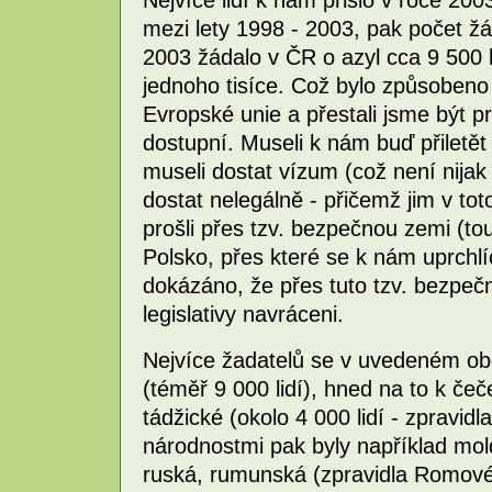
Nejvíce lidí k nám přišlo v roce 200
mezi lety 1998 - 2003, pak počet žá
2003 žádalo v ČR o azyl cca 9 500 l
jednoho tisíce. Což bylo způsobeno 
Evropské unie a přestali jsme být 
dostupní. Museli k nám buď přiletět 
museli dostat vízum (což není nija
dostat nelegálně - přičemž jim v to
prošli přes tzv. bezpečnou zemi (t
Polsko, přes které se k nám uprchlíc
dokázáno, že přes tuto tzv. bezpečno
legislativy navráceni.
Nejvíce žadatelů se v uvedeném obd
(téměř 9 000 lidí), hned na to k čeč
tádžické (okolo 4 000 lidí - zpravid
národnostmi pak byly například mo
ruská, rumunská (zpravidla Romové),