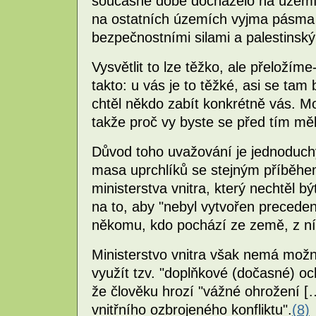
současné době docházelo na územíc
na ostatních územích vyjma pásma
bezpečnostními silami a palestinský
Vysvětlit to lze těžko, ale přeložíme-
takto: u vás je to těžké, asi se tam
chtěl někdo zabít konkrétně vás. Moh
takže proč vy byste se před tím měl
Důvod toho uvažování je jednoduch
masa uprchlíků se stejným příběhe
ministerstva vnitra, který nechtěl bý
na to, aby "nebyl vytvořen precede
někomu, kdo pochází ze země, z níž
Ministerstvo vnitra však nemá možno
využít tzv. "doplňkové (dočasné) oc
že člověku hrozí "vážné ohrožení [
vnitřního ozbrojeného konfliktu".
(8)