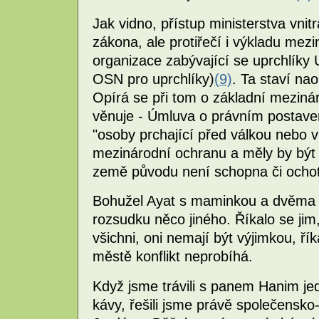
Jak vidno, přístup ministerstva vnitr
zákona, ale protiřečí i výkladu mez
organizace zabývající se uprchlík
OSN pro uprchlíky)
(9)
. Ta staví na
Opírá se při tom o základní meziná
věnuje - Úmluva o právním postavení
"osoby prchající před válkou nebo v
mezinárodní ochranu a měly by být 
země původu není schopna či ochot
Bohužel Ayat s maminkou a dvěma br
rozsudku něco jiného. Říkalo se ji
všichni, oni nemají být výjimkou, řík
městě konflikt neprobíhá.
Když jsme trávili s panem Hanim je
kávy, řešili jsme právě společensko