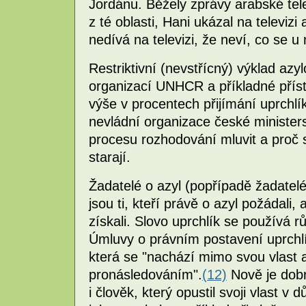
Jordánu. Běžely zprávy arabské tel
z té oblasti, Hani ukázal na televizi
nedívá na televizi, že neví, co se u
Restriktivní (nevstřícný) výklad az
organizací UNHCR a příkladné příst
výše v procentech přijímání uprchlík
nevládní organizace české ministerstv
procesu rozhodování mluvit a proč s
starají.
Žadatelé o azyl (popřípadě žadatel
jsou ti, kteří právě o azyl požádali, az
získali. Slovo uprchlík se používá rů
Úmluvy o právním postavení uprchlík
která se "nachází mimo svou vlast
pronásledováním".
(12)
Nově je dobr
i člověk, který opustil svoji vlast v 