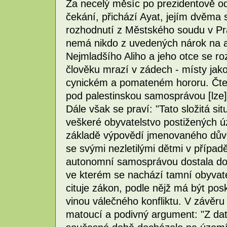
Za necelý měsíc po prezidentově od
čekání, přichází Ayat, jejím dvěma
rozhodnutí z Městského soudu v Pra
nemá nikdo z uvedených nárok na az
Nejmladšího Aliho a jeho otce se ro
člověku mrazí v zádech - místy jak
cynickém a pomateném hororu. Čtem
pod palestinskou samosprávou [lze] 
Dále však se praví: "Tato složitá si
veškeré obyvatelstvo postižených 
základě výpovědí jmenovaného důvo
se svými nezletilými dětmi v přípa
autonomní samosprávou dostala do 
ve kterém se nachází tamní obyvate
cituje zákon, podle nějž má být posk
vinou válečného konfliktu. V závěr
matoucí a podivný argument: "Z da