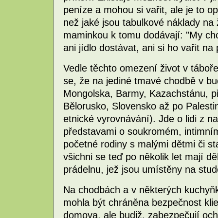
peníze a mohou si vařit, ale je to 
než jaké jsou tabulkové náklady na ž
maminkou k tomu dodávají: "My chc
ani jídlo dostávat, ani si ho vařit na
Vedle těchto omezení život v táboře
se, že na jediné tmavé chodbě v bu
Mongolska, Barmy, Kazachstánu, 
Bělorusko, Slovensko až po Palesti
etnické vyrovnávání). Jde o lidi z na
představami o soukromém, intimním 
početné rodiny s malými dětmi či sta
všichni se teď po několik let mají d
prádelnu, jež jsou umístěny na st
Na chodbách a v některých kuchyňk
mohla být chráněna bezpečnost klie
domova, ale budiž, zabezpečují oc