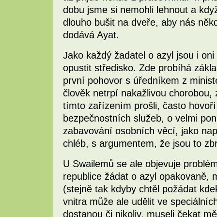
dobu jsme si nemohli lehnout a kdy
dlouho bušit na dveře, aby nás někd
dodává Ayat.
Jako každý žadatel o azyl jsou i oni
opustit středisko. Zde probíhá základ
první pohovor s úředníkem z ministe
člověk netrpí nakažlivou chorobou, z
tímto zařízením prošli, často hovoř
bezpečnostních služeb, o velmi pon
zabavování osobních věcí, jako nap
chléb, s argumentem, že jsou to zb
U Swailemů se ale objevuje problé
republice žádat o azyl opakovaně,
(stejně tak kdyby chtěl požádat kdek
vnitra může ale udělit ve speciálníc
dostanou či nikoliv, museli čekat mě