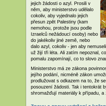
jejich žádosti o azyl. Prosili v
něm, aby ministerstvo udělalo
cokoliv, aby vyjednalo jejich
přesun zpět Palestiny (kam
nemohou, protože jsou podle
Izraelců nežádoucí osoby) nebo
do jakékoliv jiné země, nebo
dalo azyl, cokoliv - jen aby nemuseli
už žijí tři léta. Ali zatím nepoznal, 
pomalu zapomínají, co to slovo zn
Ministerstvo má ze zákona povinnos
jejího podání, nicméně zákon umožňu
prodlužovat s odkazem na to, že s
posouzení žádosti. Tak i tentokrát 
shromažďují materiály k případu, a 