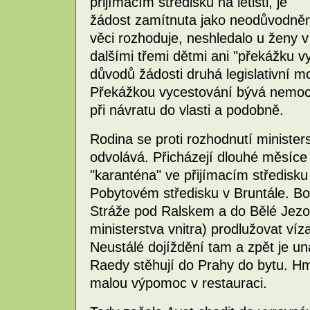
přijímacím středisku na letišti, je
žádost zamítnuta jako neodůvodněná
věci rozhoduje, neshledalo u ženy 
dalšími třemi dětmi ani "překážku v
důvodů žádosti druhá legislativní m
Překážkou vycestování bývá nemoc, 
při návratu do vlasti a podobně.
Rodina se proti rozhodnutí minister
odvolává. Přicházejí dlouhé měsíce 
"karanténa" ve přijímacím středisku
Pobytovém středisku v Bruntále. Bo
Stráže pod Ralskem a do Bělé Jezov
ministerstva vnitra) prodlužovat víz
Neustálé dojíždění tam a zpět je un
Raedy stěhují do Prahy do bytu. Hmo
malou výpomoc v restauraci.