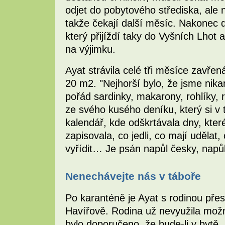
odjet do pobytového střediska, ale n
takže čekají další měsíc. Nakonec d
který přijíždí taky do Vyšních Lhot
na výjimku.
Ayat strávila celé tři měsíce zavřená
20 m2. "Nejhorší bylo, že jsme nikam
pořád sardinky, makarony, rohlíky, r
ze svého kusého deníku, který si v t
kalendář, kde odškrtávala dny, které 
zapisovala, co jedli, co mají udělat,
vyřídit… Je psán napůl česky, napů
Nenechávejte nás v táboře
Po karanténě je Ayat s rodinou pře
Havířově. Rodina už nevyužila možno
bylo doporučeno, že bude-li v bytě, 