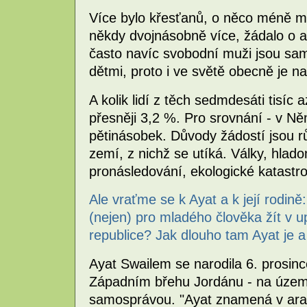
Více bylo křesťanů, o něco méně mu
někdy dvojnásobně více, žádalo o 
často navíc svobodní muži jsou sam
dětmi, proto i ve světě obecně je n
A kolik lidí z těch sedmdesáti tisíc 
přesněji 3,2 %. Pro srovnání - v N
pětinásobek. Důvody žádostí jsou r
zemí, z nichž se utíká. Války, hladom
pronásledování, ekologické katastrof
Ale vraťme se k Ayat a k její rodin
(nejen) pro mladého člověka žít v 
republice? Jak dlouho tam Ayat je a
Ayat Swailem se narodila 6. prosinc
Západním břehu Jordánu - na území 
samosprávou. "Ayat znamená v arabš