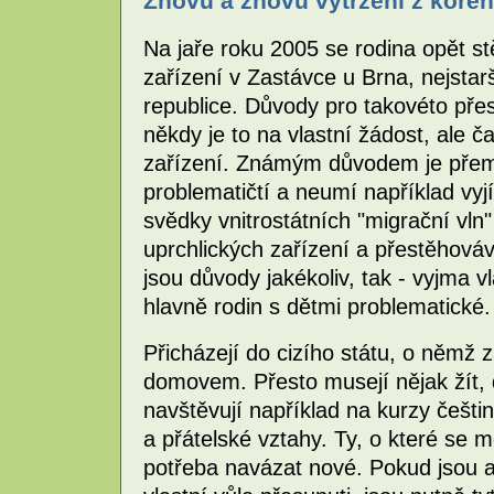
Znovu a znovu vytržení z koře
Na jaře roku 2005 se rodina opět st
zařízení v Zastávce u Brna, nejstar
republice. Důvody pro takovéto přes
někdy je to na vlastní žádost, ale ča
zařízení. Známým důvodem je přemíst
problematičtí a neumí například vyj
svědky vnitrostátních "migrační vln
uprchlických zařízení a přestěhovává
jsou důvody jakékoliv, tak - vyjma vl
hlavně rodin s dětmi problematické.
Přicházejí do cizího státu, o němž 
domovem. Přesto musejí nějak žít, d
navštěvují například na kurzy češt
a přátelské vztahy. Ty, o které se m
potřeba navázat nové. Pokud jsou 