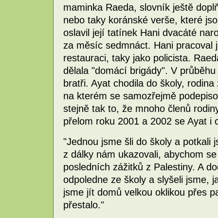
maminka Raeda, slovník ještě doplňu
nebo taky koránské verše, které js
oslavil její tatínek Hani dvacáté 
za měsíc sedmnáct. Hani pracoval j
restauraci, taky jako policista. Ra
dělala "domácí brigády". V průběhu d
bratři. Ayat chodila do školy, rodi
na kterém se samozřejmě podepisov
stejně tak to, že mnoho členů rodiny
přelom roku 2001 a 2002 se Ayat i ce
"Jednou jsme šli do školy a potkali
z dálky nám ukazovali, abychom se vr
posledních zážitků z Palestiny. A d
odpoledne ze školy a slyšeli jsme, j
jsme jít domů velkou oklikou přes p
přestalo."