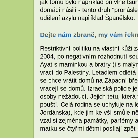
jak tomu bylo například při vlně tsu
domácí násilí - tento druh "pronás
udělení azylu například Španělsko.
Dejte nám zbraně, my vám řekn
Restriktivní politiku na vlastní kůži 
2004, po negativním rozhodnutí soud
Ayat s maminkou a bratry (i s malým
vrací do Palestiny. Letadlem odlét
se chce vrátit domů na Západní bře
vracejí se domů. Izraelská policie j
osoby nežádoucí. Jejich tetu, která 
pouští. Celá rodina se uchyluje na
Jordánska), kde jim ke vší smůle n
vzal si zejména památky, parfémy a
matku se čtyřmi dětmi posílají zpět