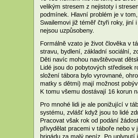
velikým stresem z nejistoty i stres
podmínek. Hlavní problém je v tom, 
Swailemovi již téměř čtyři roky, jin
nejsou uzpůsobeny.
Formálně vzato je život člověka v 
stravu, bydlení, základní sociální, 
Děti navíc mohou navštěvovat dětsk
Lidé jsou do pobytových středisek ro
složení tábora bylo vyrovnané, ohro
matky s dětmi) mají možnost pobýva
K tomu všemu dostávají 16 korun n
Pro mnohé lidi je ale ponižující v t
systému, zvlášť když jsou to lidé z
Pracovat však rok od podání žádos
přivydělat pracemi v táboře nebo v j
brigádu za malý peníz. Po uplynutí 