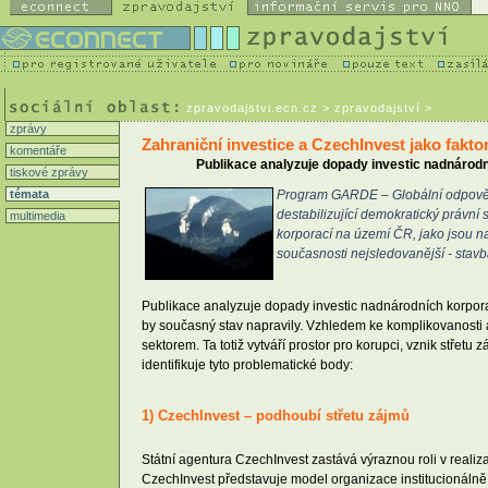
zpravodajstvi.ecn.cz
> zpravodajství >
zprávy
Zahraniční investice a CzechInvest jako faktor
komentáře
Publikace analyzuje dopady investic nadnárodn
tiskové zprávy
témata
Program GARDE – Globální odpovědn
destabilizující demokratický právn
multimedia
korporací na území ČR, jako jsou n
současnosti nejsledovanější - stav
Publikace analyzuje dopady investic nadnárodních korpora
by současný stav napravily. Vzhledem ke komplikovanost
sektorem. Ta totiž vytváří prostor pro korupci, vznik stř
identifikuje tyto problematické body:
1) CzechInvest – podhoubí střetu zájmů
Státní agentura CzechInvest zastává výraznou roli v realiz
CzechInvest představuje model organizace institucionálně 