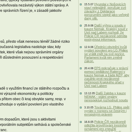
Hyundai v Nošovicích
15.5.07
vlivňovala nezávislý výkon státní správy. A
staví nelegálně, porušuje své
e správních řízení je, v zásadě jakkoliv
závazky z Deklarace
porozumění stejně jako veřejně
daný slib.
Další výhra u soudu v
25.9.06
kauze Nemak. Krajský soud v
Ústí nad Labem rozhodl, že
Policie ČR nezákonně odmítla
poskytnout informace.
sů, přesto však nenesou téměř žádné riziko
učasná legislativa nastoluje stav, kdy
Úředníci obvinění kvůli
12.9.06
vydání povolení pro LG.Philips
itek, které však nejsou správními orgány
se vrátili zpět na své pozice.
 při důsledném posouzení a respektování
Parlament kvůli nim změnil
zákon.
EPS pokračuje v právní
20.4.06
pomoci sedlákovi Rajterovi v
kauze Nemak a žádá MŽP, aby
zasáhlo proti nezákonné
nečinnosti Krajského úřad v
Ústí nad Labem
dě s využitím financí ze státního rozpočtu a
Další žaloba v kauze
ami výrazně ekonomicky a politicky
13.12.05
NEMAK - státní orgány
 přitom obec či kraj obvykle samy, resp. v
nerespektují rozhodnutí soudu
zhoduje o vydání povolení pro vlastního
Továrna LG. Philips opět
3.10.05
vyrábí v rozporu se českým i
evropským právem
m dopadům, které jsou s aktivitami
Policie ČR nezákonně
16.8.05
 korporátním subjektům selhává a společenské
odložila prověřování trestního
oznámení pro zneužití
ranc.