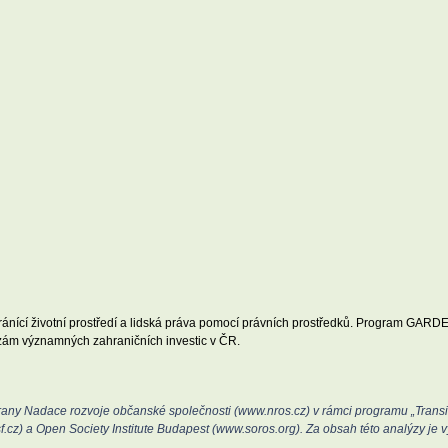
hránící životní prostředí a lidská práva pomocí právních prostředků. Program GAR
zám významných zahraničních investic v ČR.
ny Nadace rozvoje občanské společnosti (www.nros.cz) v rámci programu „Transiti
z) a Open Society Institute Budapest (www.soros.org). Za obsah této analýzy je v