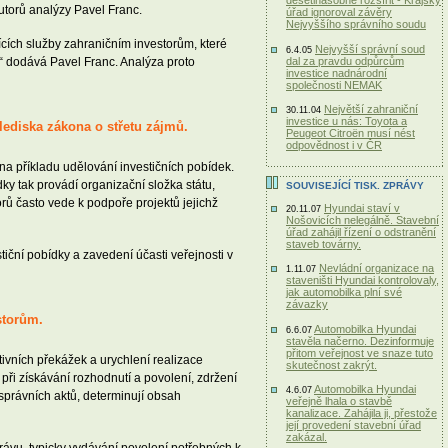
desetinásobně rozšířit - Krajský
autorů analýzy Pavel Franc.
úřad ignoroval závěry
Nejvyššího správního soudu
cích služby zahraničním investorům, které
Nejvyšší správní soud
6.4.05
dal za pravdu odpůrcům
,“ dodává Pavel Franc. Analýza proto
investice nadnárodní
společnosti NEMAK
Největší zahraniční
30.11.04
investice u nás: Toyota a
lediska zákona o střetu zájmů.
Peugeot Citroën musí nést
odpovědnost i v ČR
na příkladu udělování investičních pobídek.
ky tak provádí organizační složka státu,
SOUVISEJÍCÍ TISK. ZPRÁVY
rů často vede k podpoře projektů jejichž
Hyundai staví v
20.11.07
Nošovicích nelegálně. Stavební
úřad zahájil řízení o odstranění
staveb továrny.
iční pobídky a zavedení účasti veřejnosti v
Nevládní organizace na
1.11.07
staveništi Hyundai kontrolovaly,
jak automobilka plní své
závazky
storům.
Automobilka Hyundai
6.6.07
stavěla načerno. Dezinformuje
přitom veřejnost ve snaze tuto
ivních překážek a urychlení realizace
skutečnost zakrýt.
při získávání rozhodnutí a povolení, zdržení
Automobilka Hyundai
4.6.07
správních aktů, determinují obsah
veřejně lhala o stavbě
kanalizace. Zahájila ji, přestože
její provedení stavební úřad
zakázal.
rávu, typicky vydávání povolení potřebných k