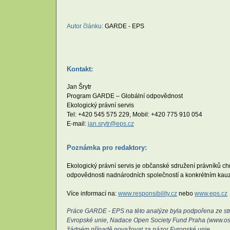
Autor článku:
GARDE - EPS
Kontakt:
Jan Šrytr
Program GARDE – Globální odpovědnost
Ekologický právní servis
Tel: +420 545 575 229, Mobil: +420 775 910 054
E-mail:
jan.srytr@eps.cz
Poznámka pro redaktory:
Ekologický právní servis je občanské sdružení právníků c
odpovědnosti nadnárodních společností a konkrétním kau
Více informací na:
www.responsibility.cz
nebo
www.eps.cz
Práce GARDE - EPS na této analýze byla podpořena ze stra
Evropské unie, Nadace Open Society Fund Praha (www.osf.c
žádném případě považovat za názor Evropské unie.