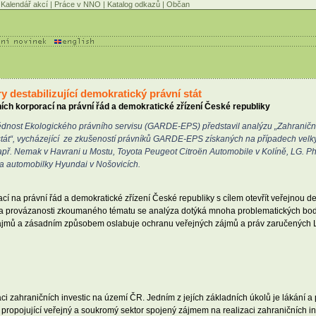
Kalendář akcí
|
Práce v NNO
|
Katalog odkazů
|
Občan
y destabilizující demokratický právní stát
ích korporací na právní řád a demokratické zřízení České republiky
ost Ekologického právního servisu (GARDE-EPS) představil analýzu „Zahraniční i
í stát“, vycházející ze zkušeností právníků GARDE-EPS získaných na případech velk
apř. Nemak v Havrani u Mostu, Toyota Peugeot Citroën Automobile v Kolíně, LG. Phi
ba automobilky Hyundai v Nošovicích.
cí na právní řád a demokratické zřízení České republiky s cílem otevřít veřejnou
i a provázanosti zkoumaného tématu se analýza dotýká mnoha problematických bo
etu zájmů a zásadním způsobem oslabuje ochranu veřejných zájmů a práv zaručených 
aci zahraničních investic na území ČR. Jedním z jejích základních úkolů je lákání 
propojující veřejný a soukromý sektor spojený zájmem na realizaci zahraničních inv