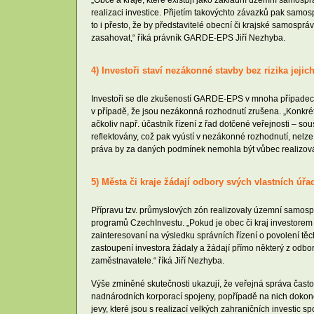
realizaci investice. Přijetím takovýchto závazků pak samos
to i přesto, že by představitelé obecní či krajské samosprá
zasahovat,“ říká právník GARDE-EPS Jiří Nezhyba.
4) Investoři staví nezákonné stavby bez rizika jejic
Investoři se dle zkušeností GARDE-EPS v mnoha případech
v případě, že jsou nezákonná rozhodnutí zrušena. „Konkrétn
ačkoliv např. účastník řízení z řad dotčené veřejnosti – 
reflektovány, což pak vyústí v nezákonné rozhodnutí, nel
práva by za daných podmínek nemohla být vůbec realizován
5) Města či kraje žádají odbory svých vlastních úřa
Přípravu tzv. průmyslových zón realizovaly územní samosprá
programů CzechInvestu. „Pokud je obec či kraj investorem vý
zainteresovaní na výsledku správních řízení o povolení těc
zastoupení investora žádaly a žádají přímo některý z odbo
zaměstnavatele.“ říká Jiří Nezhyba.
Výše zmíněné skutečnosti ukazují, že veřejná správa čas
nadnárodních korporací spojeny, popřípadě na nich dokonce
jevy, které jsou s realizací velkých zahraničních investic 