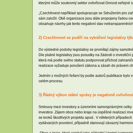
kterými může soukromý sektor ovlivňovat činnost veřejné sp
„CzechInvest například spolupracuje se Sdružením pro zahr
sám založil. Obě organizace jsou dále propojeny řadou oso
obsahuje návrhy jak tento negativní stav netransparentní
2) CzechInvest se podílí na vytváření legislativy 
Do výsledné podoby legislativy se promítají zájmy samotné
Dle platné legislativy jsou posudky na žádosti o investičn
která má podle svého statutu podporovat příchod zahraničn
realizace vyžaduje porušení zákona a zásah do právem c
Jedním z možných řešení by podle autorů publikace bylo vy
celém procesu.
3) Řádný výkon státní správy je negativně ovlivň
Smlouvy mezi investory a územními samosprávnými celky či 
investice. Zájem obce nebo kraje na úspěšné realizaci inve
se kroků škodlivých projektu apod.. V některých případech
vydávaných povolení, případně stanovují závazný harmono
„Obce a kraje, které existují jako základní územní samosp