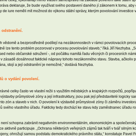
práva deklaruje, že bude využívat svého postavení daného jí zákonem k tomu, aby o
vy de iure neměli mít možnost do výkonu státní správy, kterým povolování investice v
h odstranění.
 vědomě a bezprostředně podílejí na nezákonnostech v rámci povolovacích proce
ě lze tento problém pozorovat v procesu povolování staveb,“ říká Jiří Nezhyba. „So
soused nebo občanské sdružení -, od počátku namítá řadu věcných či procesních nám
ze v zásadě dosáhnout faktické nápravy tohoto nezákonného stavu. Stavba, ačkoliv
a, stojí a její odstranění je nemožné,“ dodává Nezhyba.
dů o vydání povolení.
vné celky často ve vlastní režii s využitím městských a krajských rozpočtů, popřípa
stavby průmyslové zóny a její infrastruktury, jsou pak její představitelé logicky s
hto zón a staveb v nich. O povolení k výstavbě průmyslové zóny či záměru investora
rů svého vlastního úřadu. Fakticky tedy dochází ke stavu kdy zaměstnanec úřadu ro
to není schopna zabránit negativním environmentálním, ekonomickým a společenský
 aktivně participuje. „Ochrana některých veřejných zájmů tak tváří v tvář silným
spojeny, ohrožují samou podstatu demokratického právního státu,“ konstatuje Pavel F