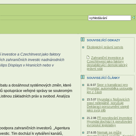
SOUVISEJÍCÍ ODKAZY
Ekologický právní servis
nvestice a CzechInvest jako faktory
Zahraniční investice a
ých zahraničních investic nadnárodních
CzechInvest jako faktory
destabilizující demokratický
lips Displays v Hranicích nebo v
právní stát
SOUVISEJÍCÍ ČLÁNKY
Spor o kanalizaci pro
 debatu a dosáhnout systémových změn, které
11.9.07
Hyundai: automobilka ustoupila
dů spolupráce veřejné správy se soukromým
jen z části
Listinou základních práv a svobod. Analýza
Hyundai v Nošovicích
15.5.07
staví nelegálně, porušuje
Deklaraci porozumění stejně
jako svůj slib
Při povolování investice
21.2.06
Hyundai dochází k porušování
evropské legislativy
a podpora zahraničních investorů. „Agentura
Nemak se může
27.6.05
estic. Tím dochází k vytváření kanálů,