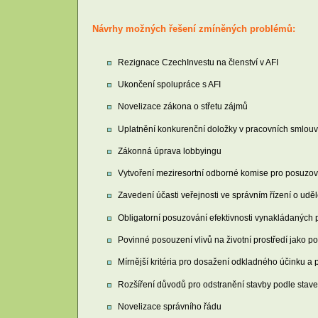
Návrhy možných řešení zmíněných problémů:
Rezignace CzechInvestu na členství v AFI
Ukončení spolupráce s AFI
Novelizace zákona o střetu zájmů
Uplatnění konkurenční doložky v pracovních smlo
Zákonná úprava lobbyingu
Vytvoření meziresortní odborné komise pro posuzová
Zavedení účasti veřejnosti ve správním řízení o uděl
Obligatorní posuzování efektivnosti vynakládaných p
Povinné posouzení vlivů na životní prostředí jako p
Mírnější kritéria pro dosažení odkladného účinku 
Rozšíření důvodů pro odstranění stavby podle stav
Novelizace správního řádu