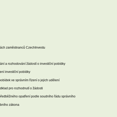
uvách zaměstnanců CzechInvestu
ní a rozhodování žádostí o investiční pobídky
ení investiční pobídky
obídek ve správním řízení o jejich udělení
odklad pro rozhodnutí o žádosti
a předběžného opatření podle soudního řádu správního
ebního zákona