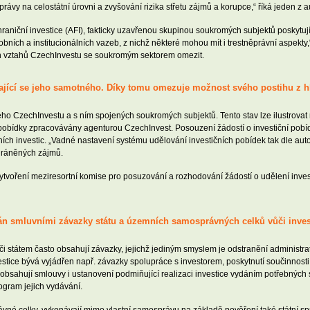
rávy na celostátní úrovni a zvyšování rizika střetu zájmů a korupce,“ říká jeden z 
aniční investice (AFI), fakticky uzavřenou skupinou soukromých subjektů poskytují
bních a institucionálních vazeb, z nichž některé mohou mít i trestněprávní aspekty
ch vztahů CzechInvestu se soukromým sektorem omezit.
týkající se jeho samotného. Díky tomu omezuje možnost svého postihu z h
ho CzechInvestu a s ním spojených soukromých subjektů. Tento stav lze ilustrovat 
í pobídky zpracovávány agenturou CzechInvest. Posouzení žádostí o investiční pobíd
ích investic. „Vadné nastavení systému udělování investičních pobídek tak dle auto
hráněných zájmů.
tvoření meziresortní komise pro posuzování a rozhodování žádostí o udělení invest
ován smluvními závazky státu a územních samosprávných celků vůči inve
státem často obsahují závazky, jejichž jediným smyslem je odstranění administrat
stice bývá vyjádřen např. závazky spolupráce s investorem, poskytnutí součinnosti 
 obsahují smlouvy i ustanovení podmiňující realizaci investice vydáním potřebných 
gram jejich vydávání.
rávné celky, vykonávají mimo vlastní samosprávu na základě pověření také státní sp